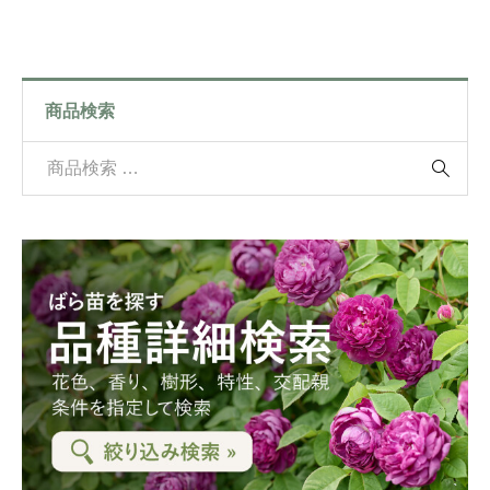
商品検索
検

索
対
象
: