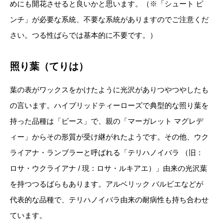
めにも開花させると良いかと思います。（※「シュート ピ
ンチ」が必要な系統、不要な系統がありますのでご注意くだ
さい。つる性ばらでは基本的に不要です。）
照り葉（てりは）
葉の表がワックスをかけたように光沢がありつやつやしたも
の言います。ハイブリッドティーローズで典型的な照り葉を
持った品種は「ピース」で、親の「マーガレット マグレデ
ィー」からその形質が受け継がれたようです。その他、ウク
ライアナ・ランブラーと呼ばれる「テリハノイバラ （旧：
ロサ・ウクライアナ / 現：ロサ・ルキアエ）」由来の光沢葉
を持つつるばらもあります。アルベリック バルビエなどが
代表的な品種で、テリハノイバラ由来の耐病性も持ち合わせ
ています。