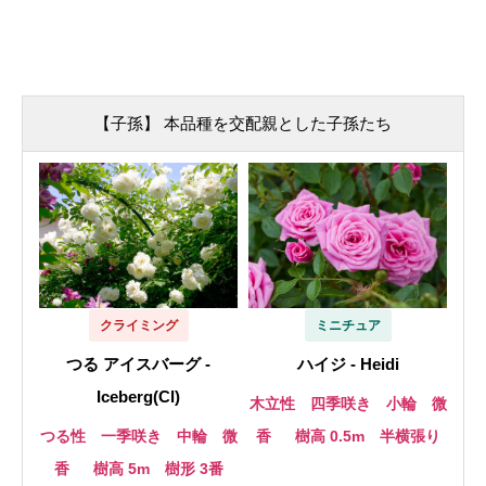
【子孫】 本品種を交配親とした子孫たち
クライミング
ミニチュア
つる アイスバーグ -
ハイジ - Heidi
Iceberg(Cl)
木立性 四季咲き 小輪 微
つる性 一季咲き 中輪 微
香
樹高 0.5m 半横張り
香
樹高 5m 樹形 3番