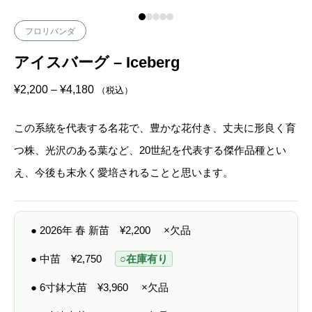
フロリバンダ
アイスバーグ – Iceberg
価
¥
2,200
–
¥
4,180
（税込）
格
帯
:
この系統を代表する名花で、豊かな花付き、丈夫に形良く育
¥
2
つ株、光沢のある葉など、20世紀を代表する傑作品種とい
,
2
え、今後も末永く愛培されることと思います。
0
0
–
¥
4
● 2026年 春 新苗
¥
2,200
×欠品
,
1
8
● 中苗
¥
2,750
○在庫有り
0
● 6寸鉢大苗
¥
3,960
×欠品