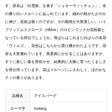
す。原名は「白雪姫」を表す「シュネーヴィッチェン」。名
料を含めて調整した金額をお知らせいたします。送料
の通り白いメルヘンにあふれています。細めの枝がたおやか
等に不都合ございましたら、メール到着後にキャンセ
に伸び、花首は俯くのですが、その風情が大変美しい。ハイ
ルを承っております。
ブリッドムスクローズ（HMsk）のロビンフッドが花粉親と
事前のお見積もりがご希望の場合は「お問い合わせフ
なっている所以でしょうか。母ばらはこれまた白ばらの名花
ォーム」よりご連絡をお願いいたします。
「ヴィルゴ」、花色はこちらから受け継がれたようです。花
容も大変優れています。黒星病にかかることはありますが、
すぐに新しい葉を芽吹かせ、結果的に大株に育つたくましさ
を併せ持っています。花はメルヘンにふさわしく、ほのかな
ティの香りがあります。
品種名
アイスバーグ
ローマ字
Iceberg