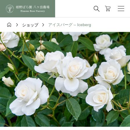




アイスバーグ – Iceberg
ショップ