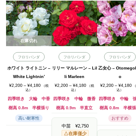
在庫切れ
フロリバンダ
フロリバンダ
フロリバンダ
ホワイト ライトニン –
リリー マルレーン – Lil
乙女心 – Otomego
White Lightnin’
li Marleen
o
価
価
価
¥
2,200
–
¥
4,180
¥
2,200
–
¥
4,180
¥
2,200
–
¥
4,180
（税
（税
格
格
格
込）
込）
込）
帯
帯
帯
:
:
:
四季咲き 大輪 中香
四季咲き 中輪 微香
四季咲き 中輪 
¥
¥
¥
2
2
2
樹高 0.8m 半横張り
樹高 0.9m 半直立
樹高 0.8m 半横
,
,
,
2
2
2
高い耐寒性
おすすめ
0
0
0
0
0
0
中苗
¥
2,750
–
–
–
¥
¥
¥
△在庫僅少