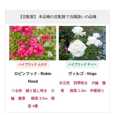
【交配親】 本品種の交配親で当園扱いの品種
ハイブリッド ムスク
ハイブリッド ティー
ロビンフッド - Robin
ヴィルゴ - Virgo
Hood
木立性 四季咲き 大輪 微
つる性 繰り返し咲き 小
香
樹高 1.3m 半横張り
輪 微香
樹高 3.5m 樹
形 4番