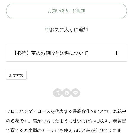
イ
お買い物カゴに追加
ス
バ
お気に入りに追加
ー
グ
-
【必読】苗のお値段と送料について
I
c
生育状況が各苗、また季節ごとに異なるため、苗のお
おすすめ
e
値段は
「概算価格」
での表示となっております。
b



また、送料につきましては、苗の種類、生育形態、生
e
育状況、本数などによって大きく変動するため、
カー
r
フロリバンダ・ローズを代表する最高傑作のひとつ、名花中
ト上では未記載
となっております。
g
の名花です。雪がつもったように株いっぱいに咲き、弱剪定
個
で育てると小型のアーチにも使えるほど枝が伸びてくれま
ご注文後にお送りする「ご注文確定メール」にて、送