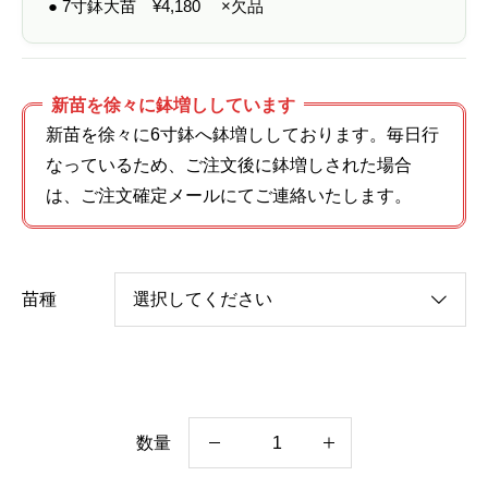
● 7寸鉢大苗
¥
4,180
×欠品
新苗を徐々に鉢増ししています
新苗を徐々に6寸鉢へ鉢増ししております。毎日行
なっているため、ご注文後に鉢増しされた場合
は、ご注文確定メールにてご連絡いたします。
苗種
数量
ア