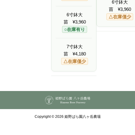
4
4
4
6寸鉢大
,
,
,
1
1
1
苗
¥
3,960
8
8
8
6寸鉢大
△在庫僅少
0
0
0
苗
¥
3,960
○在庫有り
7寸鉢大
苗
¥
4,180
△在庫僅少
Copyright © 2026 姫野ばら園八ヶ岳農場