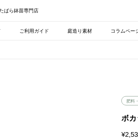
たばら鉢苗専門店
て
ご利用ガイド
庭造り素材
コラムペー
ばら苗の手入れ
ば
アーチ仕立てに適してい
つの
る品種の条件と具体例
肥料
ボカ
¥
2,5