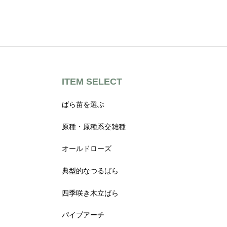
8
7
0
–
¥
1
4
,
0
8
ITEM SELECT
0
ばら苗を選ぶ
原種・原種系交雑種
オールドローズ
典型的なつるばら
四季咲き木立ばら
パイプアーチ