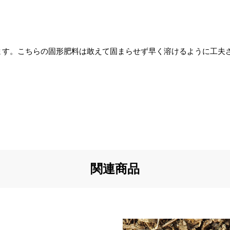
り
ま
ます。こちらの固形肥料は敢えて固まらせず早く溶けるように工夫
態
る
す
ご
て
し
ル
関連商品
事
わ
す