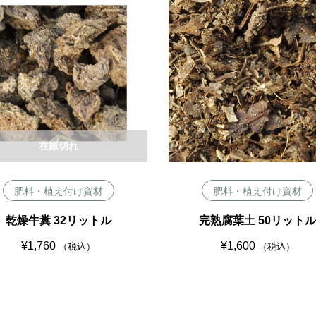
在庫切れ
肥料・植え付け資材
肥料・植え付け資材
乾燥牛糞 32リットル
完熟腐葉土 50リット
¥
1,760
¥
1,600
（税込）
（税込）