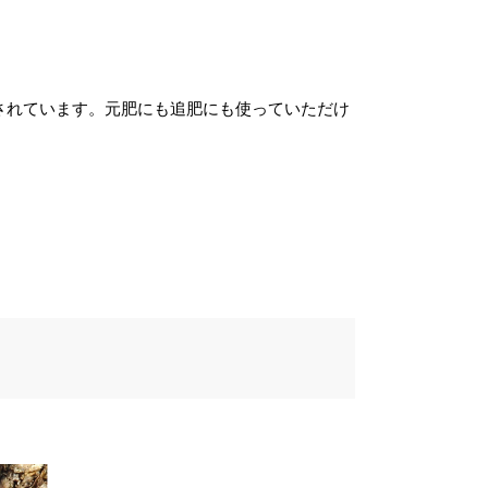
ます。
た、送料につきましては、苗の種類、生育形
されています。元肥にも追肥にも使っていただけ
、生育状況、本数などによって大きく変動す
ため、
カート上では未記載
となっておりま
。
注文後にお送りする「ご注文確定メール」に
、送料を含めて調整した金額をお知らせいた
ます。送料等に不都合ございましたら、メー
到着後にキャンセルを承っております。
前のお見積もりがご希望の場合は「お問い合
せフォーム」よりご連絡をお願いいたしま
。