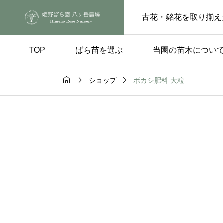
古花・銘花を取り揃え
TOP
ばら苗を選ぶ
当園の苗木につい



ボカシ肥料 大粒
ショップ
手入れ
品種の選び方

ートピンチの
実付きのよい品種 – 
らの花後、もうひと
楽しみ