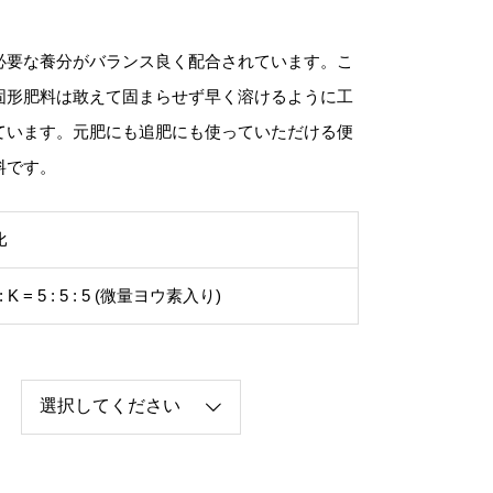
格
帯
:
¥
必要な養分がバランス良く配合されています。こ
2
,
固形肥料は敢えて固まらせず早く溶けるように工
5
3
ています。元肥にも追肥にも使っていただける便
0
–
料です。
¥
6
,
9
比
6
0
P : K = 5 : 5 : 5 (微量ヨウ素入り)