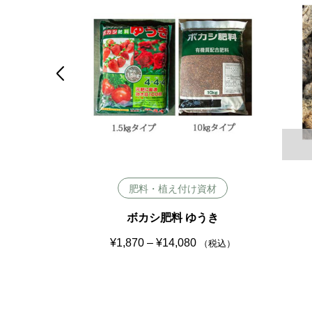

け資材
肥料・植え付け資材
kg
ボカシ肥料 ゆうき
価
¥
1,870
–
¥
14,080
込）
（税込）
格
帯
:
¥
1
,