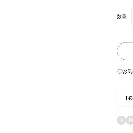
数量
お気
【必
生


苗