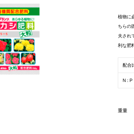
植物に
ちらの
夫され
利な肥
配合
N : 
重量