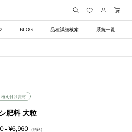

ジ
BLOG
品種詳細検索
系統一覧
ばら苗の手入れ

返り咲き性つるばらと四
季咲きばらの管理の違い
・植え付け資材
シ肥料 大粒
30
¥
6,960
価
–
（税込）