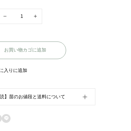
ボ
カ
シ
肥
お買い物カゴに追加
料
大
粒
に入りに追加
個
読】苗のお値段と送料について
育状況が各苗、また季節ごとに異なるため、

のお値段は
「概算価格」
での表示となってお