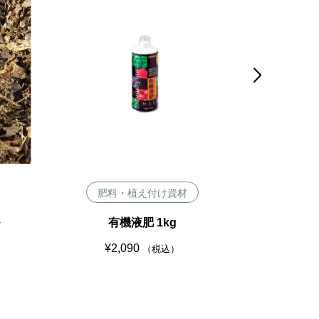

肥料・植え付け資材
肥料
ル
有機液肥 1kg
長繊維ピー
¥
2,090
¥
2
（税込）