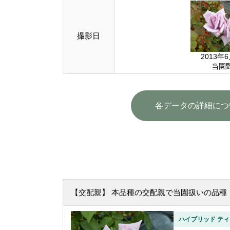
撮影日
2013年
当園
各データの詳細につ
【交配親】 本品種の交配親で当園扱いの品種
ハイブリッド ティ