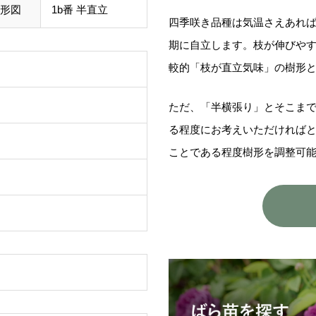
形図
1b番 半直立
四季咲き品種は気温さえあれ
期に自立します。枝が伸びや
較的「枝が直立気味」の樹形
ただ、「半横張り」とそこま
る程度にお考えいただければ
ことである程度樹形を調整可