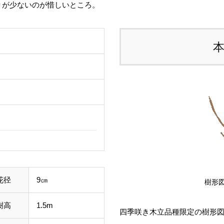
りが少ないのが惜しいところ。
る
す
ご
て
し
ル
事
わ
す
花径
9㎝
樹形図
樹高
1.5m
四季咲き木立品種限定の樹形