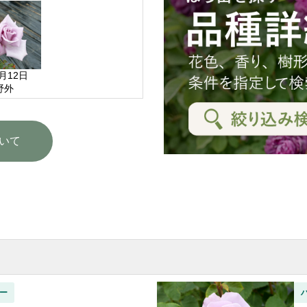
6月12日
野外
いて
ー