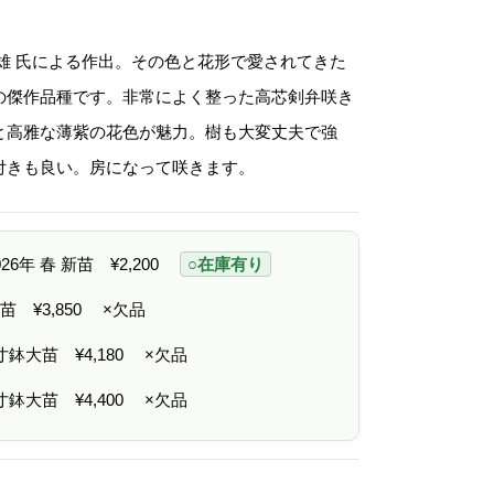
格
帯
:
¥
菊雄 氏による作出。その色と花形で愛されてきた
2
,
の傑作品種です。非常によく整った高芯剣弁咲き
2
0
と高雅な薄紫の花色が魅力。樹も大変丈夫で強
0
–
付きも良い。房になって咲きます。
¥
4
,
4
0
2026年 春 新苗
¥
2,200
○在庫有り
0
 中苗
¥
3,850
×欠品
6寸鉢大苗
¥
4,180
×欠品
7寸鉢大苗
¥
4,400
×欠品