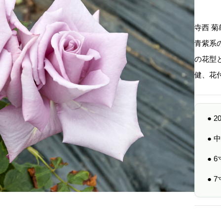
寺西 
青紫系
の花型
健、花
● 
●
● 
● 