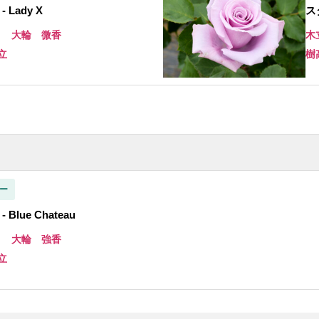
Lady X
スタ
き 大輪 微香
木
立
樹
ー
Blue Chateau
き 大輪 強香
立