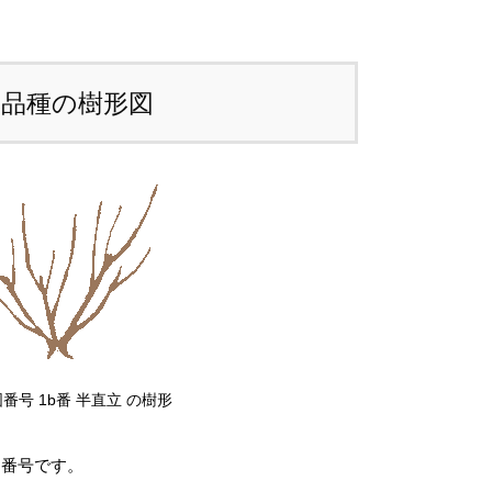
ため、
カート上では未記載
となっておりま
l
。
e
t
本品種の樹形図
注文後にお送りする「ご注文確定メール」に
個
、送料を含めて調整した金額をお知らせいた
ます。送料等に不都合ございましたら、メー
到着後にキャンセルを承っております。
前のお見積もりがご希望の場合は「お問い合
せフォーム」よりご連絡をお願いいたしま
。
番号 1b番 半直立 の樹形
図番号です。