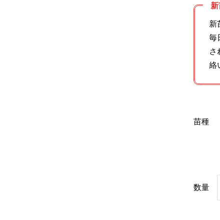
新
新
毎
さ
絡
苗種
数量