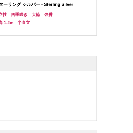
ーリング シルバー - Sterling Silver
立性 四季咲き 大輪 強香
高 1.2m 半直立