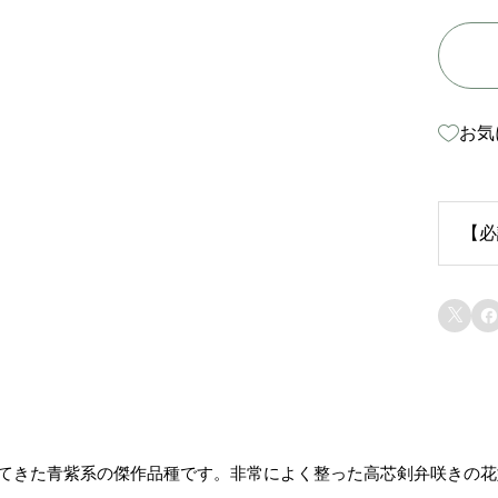
お気
【必
生


苗
り
ま
れてきた青紫系の傑作品種です。非常によく整った高芯剣弁咲きの
態