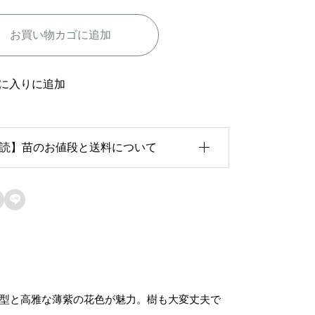
ヴ
お買い物カゴに追加
ィ
オ
レ
に入りに追加
-
M
読】苗のお値段と送料について
a
d
a
育状況が各苗、また季節ごとに異なるため、

m
のお値段は
「概算価格」
での表示となってお
e
ます。
V
た、送料につきましては、苗の種類、生育形
i
花型と高雅な薄紫の花色が魅力。樹も大変丈夫で
、生育状況、本数などによって大きく変動す
o