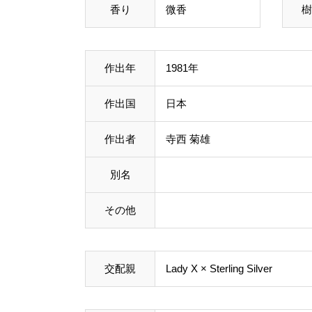
香り
微香
樹
作出年
1981年
作出国
日本
作出者
寺西 菊雄
別名
その他
交配親
Lady X
×
Sterling Silver