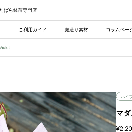
たばら鉢苗専門店
て
ご利用ガイド
庭造り素材
コラムペー
olet
ばら苗の手入れ
ば
アーチ仕立てに適してい
つの
る品種の条件と具体例
ハイ
マダム
¥
2,2