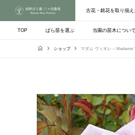
古花・銘花を取り揃え
TOP
ばら苗を選ぶ
当園の苗木につい



マダム ヴィオレ – Madame Vi
ショップ
手入れ
品種の選び方

ートピンチの
実付きのよい品種 – 
らの花後、もうひと
楽しみ