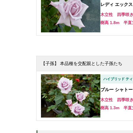
レディ エックス - 
木立性 四季咲
樹高 1.8m 半直
【子孫】 本品種を交配親とした子孫たち
ハイブリッド ティ
ブルー シャトー - 
木立性 四季咲
樹高 1.3m 半直