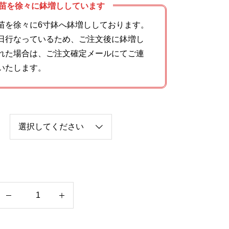
苗を徐々に鉢増ししています
苗を徐々に6寸鉢へ鉢増ししております。
日行なっているため、ご注文後に鉢増し
れた場合は、ご注文確定メールにてご連
いたします。
マ
ダ
ム