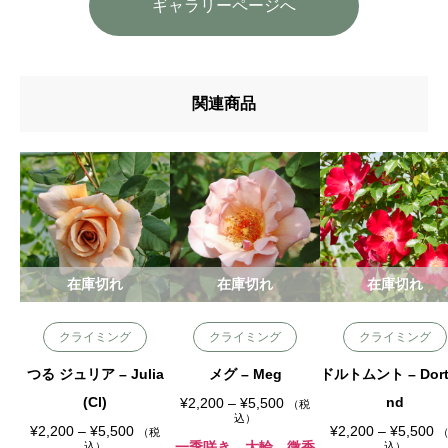
ギャラリーページへ
関連商品
在庫切れ
在庫切れ
在庫切れ
クライミング
クライミング
クライミング
つる ジュリア – Julia
メグ – Meg
ドルトムント – Dor
(Cl)
価
nd
¥
2,200
–
¥
5,500
（税
格
込）
価
帯
価
¥
2,200
–
¥
5,500
¥
2,200
–
¥
5,500
（税
格
:
格
一季咲き 大輪 微香
込）
込）