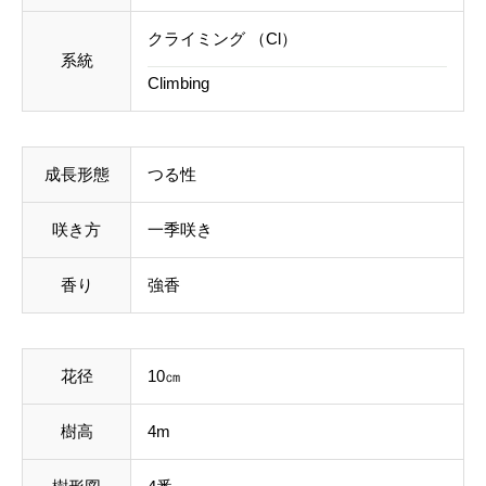
クライミング （Cl）
系統
Climbing
成長形態
つる性
咲き方
一季咲き
香り
強香
花径
10㎝
樹高
4m