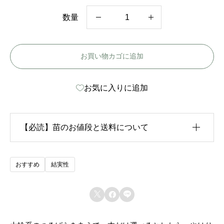
数量
ス
パ
お買い物カゴに追加
ニ
ッ
お気に入りに追加
シ
ュ
ビ
【必読】苗のお値段と送料について
ュ
ー
生育状況が各苗、また季節ごとに異なるため、苗のお
おすすめ
結実性
テ
値段は
「概算価格」
での表示となっております。
ィ



また、送料につきましては、苗の種類、生育形態、生
ー
育状況、本数などによって大きく変動するため、
カー
-