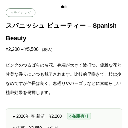
クライミング
スパニッシュ ビューティー – Spanish
Beauty
価
¥
2,200
–
¥
5,500
（税込）
格
帯
:
ピンクのつるばらの名花、弁端が大きく波打つ、優雅な花と
¥
2
甘美な香りにいつも魅了されます。比較的早咲きで、枝は少
,
2
なめですが伸長は良く、窓廻りやパーゴラなどに素晴らしい
0
0
植栽効果を発揮します。
–
¥
5
,
5
● 2026年 春 新苗
¥
2,200
○在庫有り
0
0
● 中苗
¥
3,850
×欠品