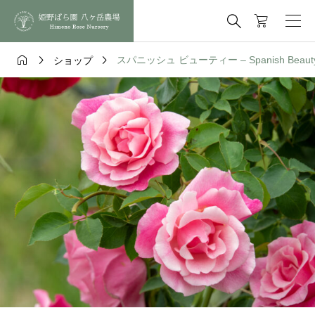




スパニッシュ ビューティー – Spanish Beaut
ショップ