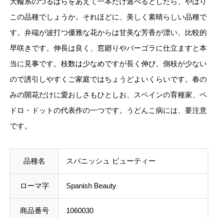
大輪系のつるばらをあえて一本だけ選べるとしたら、やはり
ト上では未記載
となっております。
S
この品種でしょうか。それほどに、美しく素晴らしい品種で
p
す。弁端が波打つ優雅な花からは甘美な芳香が漂い、比較的
ご注文後にお送りする「ご注文確定メール」にて、送
a
早咲きです。伸長は良く、窓廻りやパーゴラに仕立ますと本
料を含めて調整した金額をお知らせいたします。送料
n
当に見事です。枝数は少なめですが長く伸び、側枝が少ない
等に不都合ございましたら、メール到着後にキャンセ
i
ので誘引しやすくご家庭ではちょうどよいくらいです。春の
ルを承っております。
s
みの開花だけに愛おしさもひとしお、スペインの育種家、ペ
h
事前のお見積もりがご希望の場合は「お問い合わせフ
ドロ・ドットの代表作の一つです。うどんこ病には、要注意
B
ォーム」よりご連絡をお願いいたします。
です。
e
a
品種名
スパニッシュ ビューティー
u
t
ローマ字
Spanish Beauty
y
個
商品番号
1060030