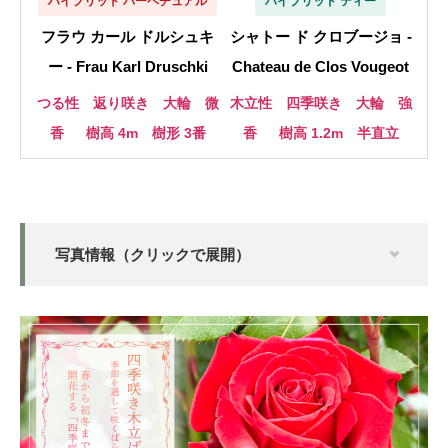
ハイブリッド パーペチュアル
ハイブリッド ティー
フラウ カール ドルシュキ
シャトー ド クロブージョ -
ー - Frau Karl Druschki
Chateau de Clos Vougeot
つる性 返り咲き 大輪 微
木立性 四季咲き 大輪 強
香
樹高 4m 樹形 3番
香
樹高 1.2m 半直立
写真情報（クリックで展開）