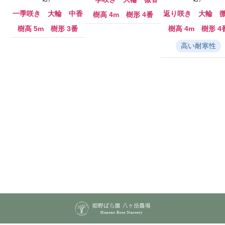
帯
¥
帯
:
2
:
一季咲き 大輪 中香
返り咲き 大輪 
樹高 4m 樹形 4番
¥
,
¥
2
2
2
樹高 5m 樹形 3番
樹高 4m 樹形 4
,
0
,
2
0
2
高い耐寒性
0
–
0
0
¥
0
–
5
–
¥
,
¥
5
5
5
,
0
,
5
0
5
0
0
0
0