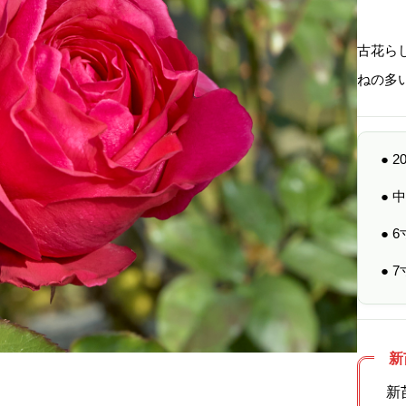
古花ら
ねの多
● 
●
● 
● 
新
新