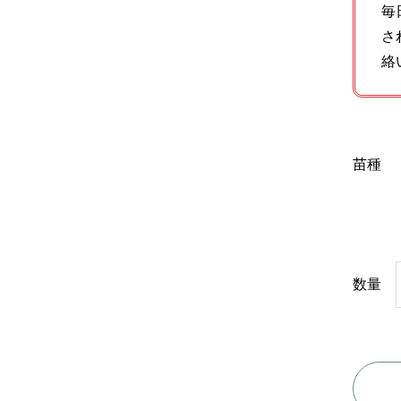
毎
さ
絡
苗種
数量