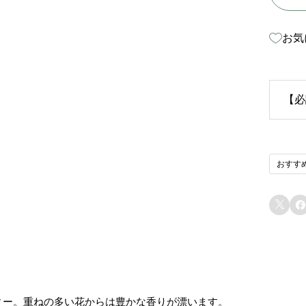
お気
【必
生
おすす
苗
り


ま
態
る
す
ィー。重ねの多い花からは豊かな香りが漂います。