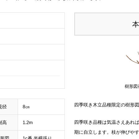
ご
て
し
ル
事
わ
す
樹形図
四季咲き木立品種限定の樹形
花径
8㎝
四季咲き品種は気温さえあれ
樹高
1.2m
期に自立します。枝が伸びや
形図
1c番 半横張り