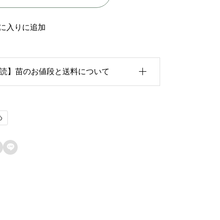
ル
-
に入りに追加
T
h
読】苗のお値段と送料について
e
G
e
育状況が各苗、また季節ごとに異なるため、
め
n
のお値段は
「概算価格」
での表示となってお
e
ます。

r
た、送料につきましては、苗の種類、生育形
a
、生育状況、本数などによって大きく変動す
l
ため、
カート上では未記載
となっておりま
個
。