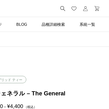

ジ
BLOG
品種詳細検索
系統一覧
ばら苗の手入れ

返り咲き性つるばらと四
季咲きばらの管理の違い
ブリッド ティー
ェネラル – The General
00
¥
4,400
価
–
（税込）