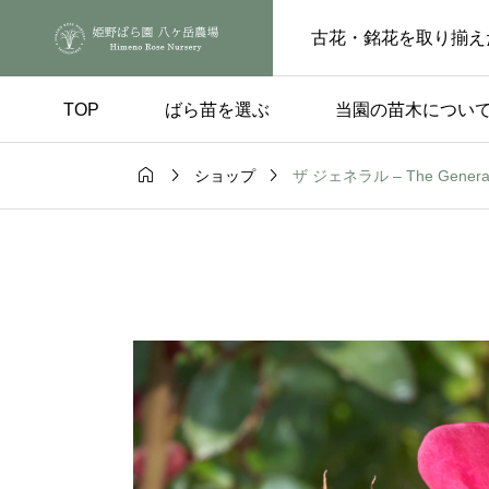
古花・銘花を取り揃え
TOP
ばら苗を選ぶ
当園の苗木につい



ザ ジェネラル – The Genera
ショップ
手入れ
品種の選び方

ートピンチの
実付きのよい品種 – 
らの花後、もうひと
楽しみ