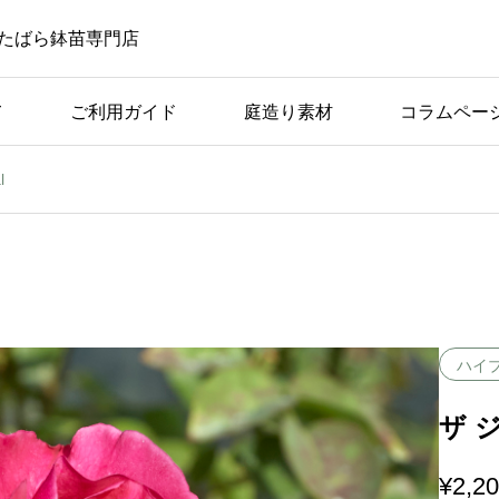
たばら鉢苗専門店
て
ご利用ガイド
庭造り素材
コラムペー
l
ばら苗の手入れ
ば
アーチ仕立てに適してい
つの
る品種の条件と具体例
ハイ
ザ ジ
¥
2,2