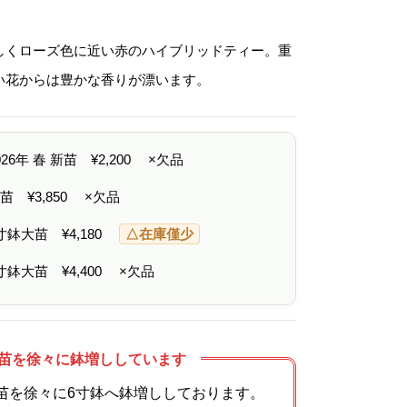
格
帯
:
¥
しくローズ色に近い赤のハイブリッドティー。重
2
,
い花からは豊かな香りが漂います。
2
0
0
–
¥
2026年 春 新苗
¥
2,200
×欠品
4
,
4
 中苗
¥
3,850
×欠品
0
0
6寸鉢大苗
¥
4,180
△在庫僅少
7寸鉢大苗
¥
4,400
×欠品
苗を徐々に鉢増ししています
苗を徐々に6寸鉢へ鉢増ししております。