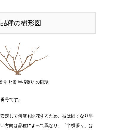
注文後にお送りする「ご注文確定メール」に
、送料を含めて調整した金額をお知らせいた
本品種の樹形図
ます。送料等に不都合ございましたら、メー
到着後にキャンセルを承っております。
前のお見積もりがご希望の場合は「お問い合
せフォーム」よりご連絡をお願いいたしま
。
番号 1c番 半横張り の樹形
図番号です。
ば安定して何度も開花するため、枝は固くなり早
すい方向は品種によって異なり、「半横張り」は