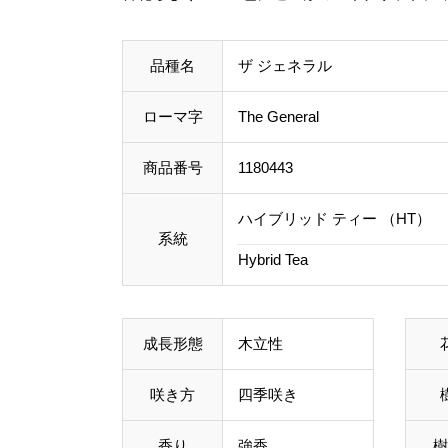
品種名
ザ ジェネラル
ローマ字
The General
商品番号
1180443
ハイブリッド ティー （HT）
系統
Hybrid Tea
成長形態
木立性
咲き方
四季咲き
香り
強香
樹