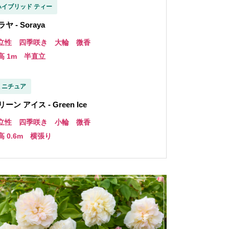
ハイブリッド ティー
ヤ - Soraya
立性 四季咲き 大輪 微香
高 1m 半直立
ミニチュア
ーン アイス - Green Ice
立性 四季咲き 小輪 微香
高 0.6m 横張り