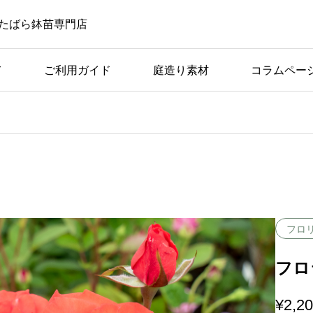
たばら鉢苗専門店
て
ご利用ガイド
庭造り素材
コラムペー
ばら苗の手入れ
ば
アーチ仕立てに適してい
つの
る品種の条件と具体例
フロ
フロラ
¥
2,2