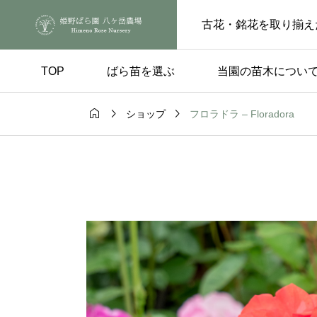
古花・銘花を取り揃え
TOP
ばら苗を選ぶ
当園の苗木につい



フロラドラ – Floradora
ショップ
手入れ
品種の選び方

ートピンチの
実付きのよい品種 – 
らの花後、もうひと
楽しみ