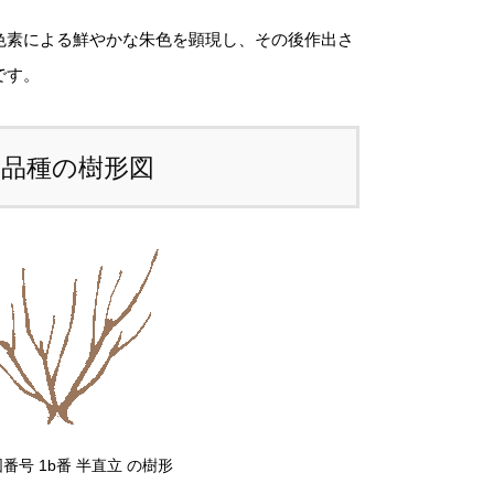
た、送料につきましては、苗の種類、生育形
個
色素による鮮やかな朱色を顕現し、その後作出さ
、生育状況、本数などによって大きく変動す
です。
ため、
カート上では未記載
となっておりま
。
本品種の樹形図
注文後にお送りする「ご注文確定メール」に
、送料を含めて調整した金額をお知らせいた
ます。送料等に不都合ございましたら、メー
到着後にキャンセルを承っております。
前のお見積もりがご希望の場合は「お問い合
せフォーム」よりご連絡をお願いいたしま
。
番号 1b番 半直立 の樹形