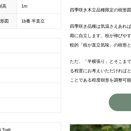
樹高
1m
四季咲き木立品種限定の樹形
形図
1b番 半直立
四季咲き品種は気温さえあれ
期に自立します。枝が伸びや
較的「枝が直立気味」の樹形
ただ、「半横張り」とそこま
る程度にお考えいただければ
ことである程度樹形を調整可
Tratt.