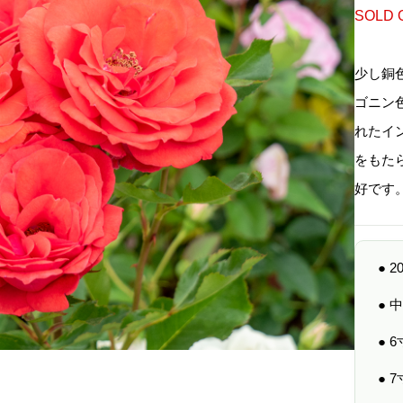
SOLD 
少し銅
ゴニン
れたイ
をもた
好です
● 
●
● 
● 