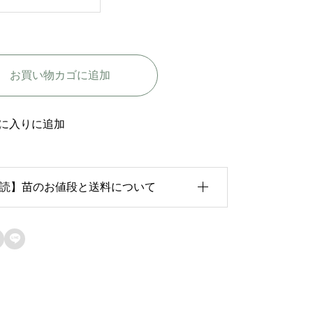
ロ
ラ
ド
お買い物カゴに追加
ラ
-
F
に入りに追加
l
o
読】苗のお値段と送料について
r
a
d
育状況が各苗、また季節ごとに異なるため、

o
のお値段は
「概算価格」
での表示となってお
r
ます。
a