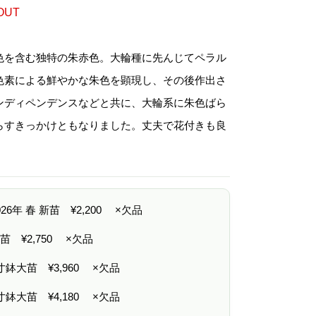
格
帯
OUT
:
¥
2
,
色を含む独特の朱赤色。大輪種に先んじてペラル
2
0
色素による鮮やかな朱色を顕現し、その後作出さ
0
–
ンディペンデンスなどと共に、大輪系に朱色ばら
¥
4
らすきっかけともなりました。丈夫で花付きも良
,
1
。
8
0
2026年 春 新苗
¥
2,200
×欠品
 中苗
¥
2,750
×欠品
6寸鉢大苗
¥
3,960
×欠品
7寸鉢大苗
¥
4,180
×欠品