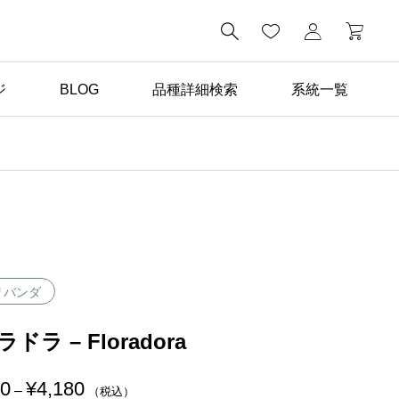

ジ
BLOG
品種詳細検索
系統一覧
ばら苗の手入れ

返り咲き性つるばらと四
季咲きばらの管理の違い
リバンダ
ドラ – Floradora
00
¥
4,180
価
–
（税込）