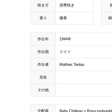
咲き方
四季咲き
香り
微香
樹
作出年
1944年
作出国
ドイツ
作出者
Mathias Tantau
別名
その他
交配親
Baby Château × Rosa roxburghii 