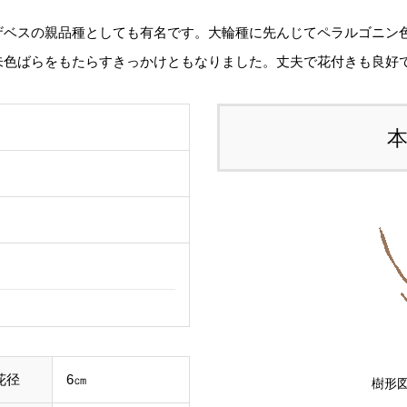
ま
ザベスの親品種としても有名です。大輪種に先んじてペラルゴニン
態
朱色ばらをもたらすきっかけともなりました。丈夫で花付きも良好
る
す
ご
て
し
ル
事
わ
す
花径
6㎝
樹形図