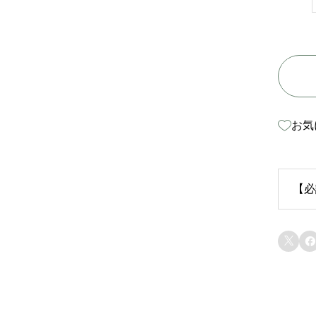
お気
【必
生


苗
り