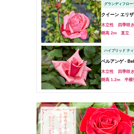
グランディフロー
クイーン エリザベス 
木立性 四季咲
樹高 2m 直立
ハイブリッド ティ
ベルアンゲ - Bel
木立性 四季咲
樹高 1.2m 半