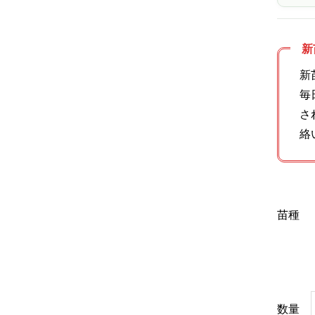
新
新
毎
さ
絡
苗種
数量