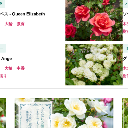
ラ
- Queen Elizabeth
ソラ
き 大輪 微香
木
樹
ー
 Ange
グリ
き 大輪 中香
木
横張り
樹