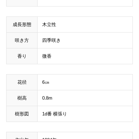
成長形態
木立性
咲き方
四季咲き
香り
微香
花径
6㎝
樹高
0.8m
樹形図
1d番 横張り