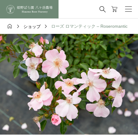




ローズ ロマンティック – Roseromantic
ショップ