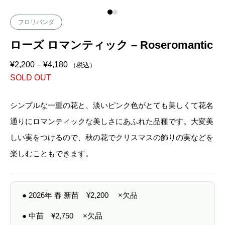
フロリバンダ
ローズ ロマンティック – Roseromantic
価
¥
2,200
–
¥
4,180
（税込）
格
SOLD OUT
帯
:
¥
2
シンプルな一重の花と、淡いピンク色がとても美しくて花名
,
2
通りにロマンティックな美しさにあふれた品種です。大変美
0
0
しい実をつけるので、秋の花でクリスマスの飾りの実などを
–
¥
楽しむこともできます。
4
,
1
8
0
● 2026年 春 新苗
¥
2,200
×欠品
● 中苗
¥
2,750
×欠品