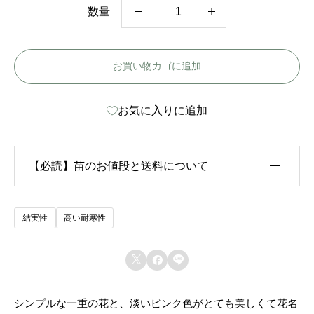
数量
ロ
ー
お買い物カゴに追加
ズ
ロ
お気に入りに追加
マ
ン
テ
【必読】苗のお値段と送料について
ィ
ッ
生育状況が各苗、また季節ごとに異なるため、苗のお
結実性
高い耐寒性
ク
値段は
「概算価格」
での表示となっております。
-



また、送料につきましては、苗の種類、生育形態、生
R
育状況、本数などによって大きく変動するため、
カー
o
シンプルな一重の花と、淡いピンク色がとても美しくて花名
ト上では未記載
となっております。
s