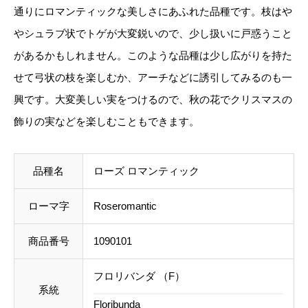
通りにロマンティックな美しさにあふれた品種です。枝はや
e
やシュラブ状でトゲが大変鋭いので、少し扱いに戸惑うこと
ご注文後にお送りする「ご注文確定メール」にて、送
r
があるかもしれません。このような品種は少し広がりを持た
料を含めて調整した金額をお知らせいたします。送料
o
せて弓状の枝を楽しむか、アーチなどに誘引してみるのも一
等に不都合ございましたら、メール到着後にキャンセ
m
興です。大変美しい実をつけるので、秋の花でクリスマスの
ルを承っております。
a
飾りの実などを楽しむこともできます。
n
事前のお見積もりがご希望の場合は「お問い合わせフ
t
ォーム」よりご連絡をお願いいたします。
品種名
ローズ ロマンティック
i
c
ローマ字
Roseromantic
個
商品番号
1090101
フロリバンダ （F）
系統
Floribunda