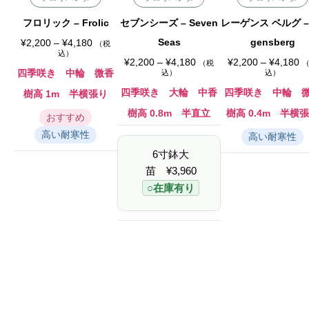
フロリック – Frolic
セブンシーズ – Seven
レーゲンス ベルグ –
価
Seas
gensberg
¥
2,200
–
¥
4,180
（税
格
込）
帯
価
価
¥
2,200
–
¥
4,180
¥
2,200
–
¥
4,180
（税
:
格
格
四季咲き 中輪 微香
込）
込）
¥
帯
帯
2
:
:
四季咲き 大輪 中香
四季咲き 中輪 
樹高 1m 半横張り
,
¥
¥
2
2
2
樹高 0.8m 半直立
樹高 0.4m 半横
おすすめ
0
,
,
0
2
2
高い耐寒性
高い耐寒性
–
0
0
¥
0
0
6寸鉢大
4
–
–
,
¥
¥
苗
¥
3,960
1
4
4
8
,
,
○在庫有り
0
1
1
8
8
0
0