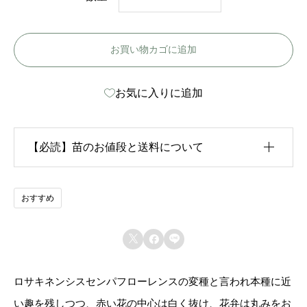
ク
ラ
お買い物カゴに追加
モ
ワ
お気に入りに追加
ジ
ス
ペ
【必読】苗のお値段と送料について
リ
オ
生育状況が各苗、また季節ごとに異なるため、苗のお
おすすめ
ー
値段は
「概算価格」
での表示となっております。
ル



また、送料につきましては、苗の種類、生育形態、生
-
育状況、本数などによって大きく変動するため、
カー
C
ロサキネンシスセンパフローレンスの変種と言われ本種に近
ト上では未記載
となっております。
r
い趣を残しつつ、赤い花の中心は白く抜け、花弁は丸みをお