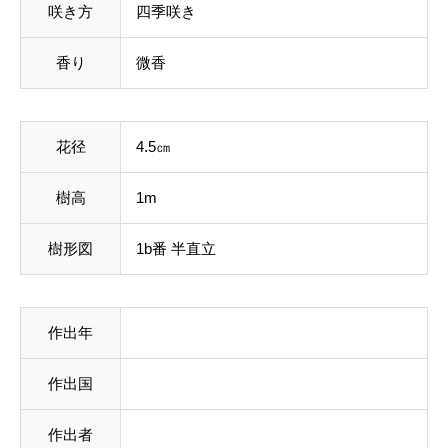
r
咲き方
四季咲き
個
香り
微香
花径
4.5㎝
樹高
1m
樹形図
1b番 半直立
作出年
作出国
作出者