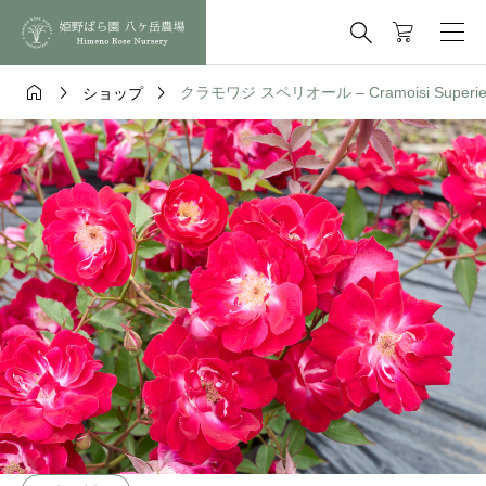




クラモワジ スペリオール – Cramoisi Superie
ショップ