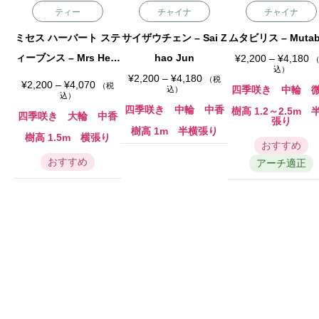
ティー
チャイナ
チャイナ
ミセス ハーバート ステ
サイザウチェン – Sai Z
ムタビリス – Mutabi
ィーブンス – Mrs Herb
hao Jun
価
¥
2,200
–
¥
4,180
格
込）
ert Stevens
価
帯
¥
2,200
–
¥
4,180
（税
価
¥
2,200
–
¥
4,070
（税
格
:
四季咲き 中輪 
込）
格
込）
帯
¥
帯
:
2
四季咲き 中輪 中香
樹高 1.2～2.5m 
:
四季咲き 大輪 中香
¥
,
張り
¥
2
2
樹高 1m 半横張り
2
樹高 1.5m 横張り
,
0
,
おすすめ
2
0
2
0
–
おすすめ
0
アーチ適正
0
¥
0
–
4
–
¥
,
¥
4
1
4
,
8
,
1
0
0
8
7
0
0