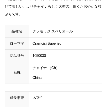
a
びて美しい。よりチャイナらしく大型の、細くたおやかな枝
ご注文後にお送りする「ご注文確定メール」にて、送
m
ぶりです。
料を含めて調整した金額をお知らせいたします。送料
o
等に不都合ございましたら、メール到着後にキャンセ
i
ルを承っております。
品種名
クラモワジ スペリオール
s
i
ローマ字
Cramoisi Superieur
事前のお見積もりがご希望の場合は「お問い合わせフ
S
ォーム」よりご連絡をお願いいたします。
u
商品番号
1050030
p
チャイナ （Ch）
e
系統
China
r
i
e
成長形態
木立性
u