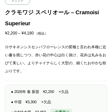
チャイナ
クラモワジ スペリオール – Cramoisi
Superieur
価
¥
2,200
–
¥
4,180
（税込）
格
帯
:
ロサキネンシスセンパフローレンスの変種と言われ本種に近
¥
2
い趣を残しつつ、赤い花の中心は白く抜け、花弁は丸みをお
,
2
びて美しい。よりチャイナらしく大型の、細くたおやかな枝
0
0
ぶりです。
–
¥
4
,
1
● 2026年 春 新苗
¥
2,200
×欠品
8
0
● 中苗
¥
3,300
×欠品