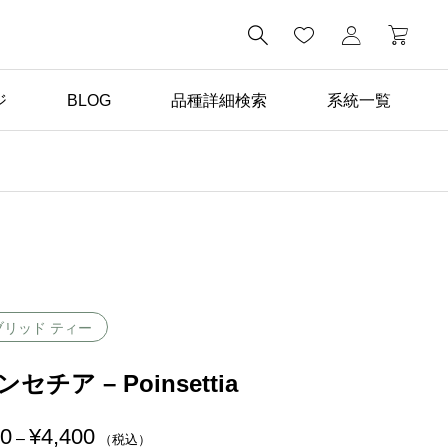

ジ
BLOG
品種詳細検索
系統一覧
ばら苗の手入れ

返り咲き性つるばらと四
季咲きばらの管理の違い
ブリッド ティー
セチア – Poinsettia
00
¥
4,400
価
–
（税込）