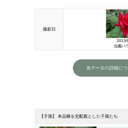
撮影日
2013/
当園ハ
各データの詳細につ
【子孫】 本品種を交配親とした子孫たち