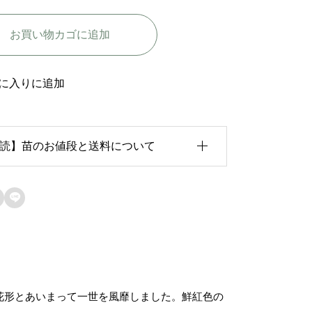
セ
お買い物カゴに追加
チ
ア
-
に入りに追加
P
o
読】苗のお値段と送料について
i
n
s
育状況が各苗、また季節ごとに異なるため、

e
のお値段は
「概算価格」
での表示となってお
t
ます。
t
た、送料につきましては、苗の種類、生育形
i
花形とあいまって一世を風靡しました。鮮紅色の
、生育状況、本数などによって大きく変動す
a