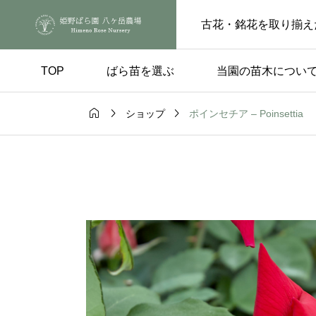
古花・銘花を取り揃え
TOP
ばら苗を選ぶ
当園の苗木につい



ポインセチア – Poinsettia
ショップ
手入れ
品種の選び方

ートピンチの
実付きのよい品種 – 
らの花後、もうひと
楽しみ