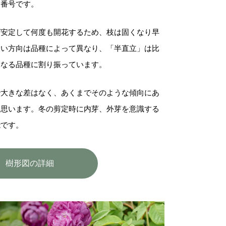
図番号です。
ば安定して何度も開花するため、枝は固くなり早
すい方向は品種によって異なり、「半直立」は比
となる品種に割り振っています。
で大きな差はなく、あくまでそのような傾向にあ
と思います。冬の剪定時に内芽、外芽を意識する
能です。
樹形図の詳細