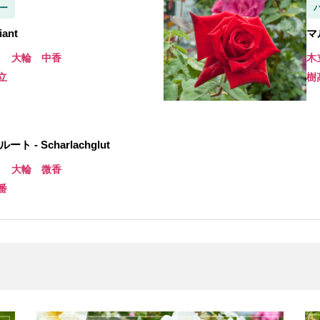
ー
ant
マ
き 大輪 中香
木
立
樹
 - Scharlachglut
き 大輪 微香
番