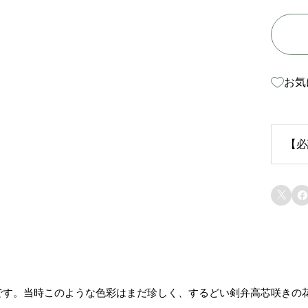
お気
【必
生


苗
り
ま
です。当時このような色彩はまだ珍しく、するどい剣弁高芯咲きの
態