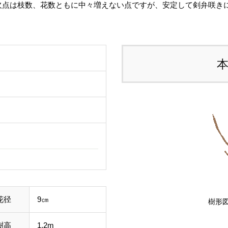
欠点は枝数、花数ともに中々増えない点ですが、安定して剣弁咲き
る
。
す
ご
て
し
ル
事
わ
す
花径
9㎝
樹形図
樹高
1.2m