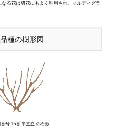
になる花は切花にもよく利用され、マルディグラ
ため、
カート上では未記載
となっておりま
個
。
注文後にお送りする「ご注文確定メール」に
本品種の樹形図
、送料を含めて調整した金額をお知らせいた
ます。送料等に不都合ございましたら、メー
到着後にキャンセルを承っております。
前のお見積もりがご希望の場合は「お問い合
せフォーム」よりご連絡をお願いいたしま
。
番号 1b番 半直立 の樹形