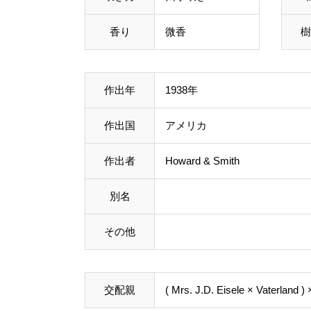
香り
微香
樹
作出年
1938年
作出国
アメリカ
作出者
Howard & Smith
別名
その他
交配親
( Mrs. J.D. Eisele × Vaterland )