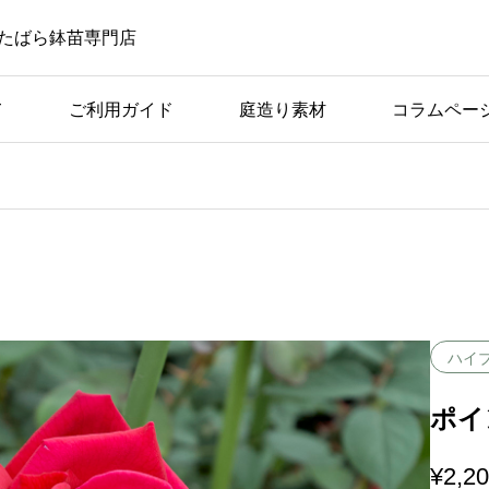
たばら鉢苗専門店
て
ご利用ガイド
庭造り素材
コラムペー
ばら苗の手入れ
ば
アーチ仕立てに適してい
つの
る品種の条件と具体例
ハイ
ポイン
¥
2,2