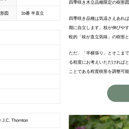
四季咲き木立品種限定の樹形
形図
1b番 半直立
四季咲き品種は気温さえあれ
期に自立します。枝が伸びや
較的「枝が直立気味」の樹形
ただ、「半横張り」とそこま
る程度にお考えいただければ
ことである程度樹形を調整可
 × J.C. Thornton