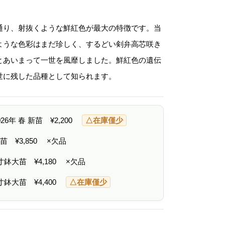
格
帯
:
¥
通り、射抜くような鮮紅色が最大の特徴です。当
2
,
ような色彩はまだ珍しく、するどい剣弁高芯咲き
2
0
とあいまって一世を風靡しました。鮮紅色の遺伝
0
–
世に残した品種として知られます。
¥
4
,
4
0
2026年 春 新苗
¥
2,200
△在庫僅少
0
 中苗
¥
3,850
×欠品
6寸鉢大苗
¥
4,180
×欠品
7寸鉢大苗
¥
4,400
△在庫僅少