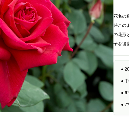
花名の
時この
の花形
子を後
● 
●
● 
● 