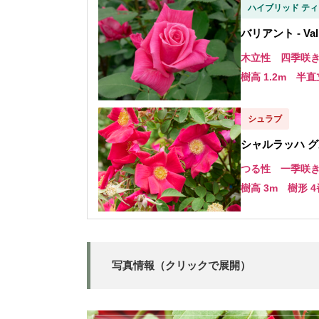
ハイブリッド ティ
バリアント - Vali
木立性 四季咲
樹高 1.2m 半直
シュラブ
シャルラッハ グルート
つる性 一季咲
樹高 3m 樹形 4
写真情報（クリックで展開）