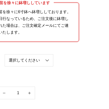
苗を徐々に鉢増ししています
苗を徐々に6寸鉢へ鉢増ししております。
日行なっているため、ご注文後に鉢増し
れた場合は、ご注文確定メールにてご連
いたします。
ポ
イ
ン