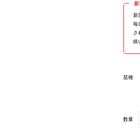
新
新
毎
さ
絡
苗種
数量