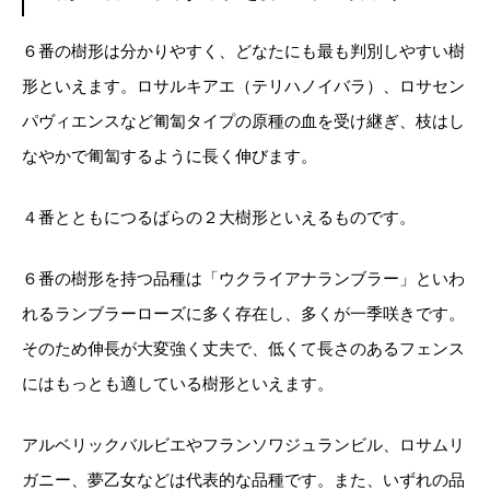
６番の樹形は分かりやすく、どなたにも最も判別しやすい樹
形といえます。ロサルキアエ（テリハノイバラ）、ロサセン
パヴィエンスなど匍匐タイプの原種の血を受け継ぎ、枝はし
なやかで匍匐するように長く伸びます。
４番とともにつるばらの２大樹形といえるものです。
６番の樹形を持つ品種は「ウクライアナランブラー」といわ
れるランブラーローズに多く存在し、多くが一季咲きです。
そのため伸長が大変強く丈夫で、低くて長さのあるフェンス
にはもっとも適している樹形といえます。
アルベリックバルビエやフランソワジュランビル、ロサムリ
ガニー、夢乙女などは代表的な品種です。また、いずれの品