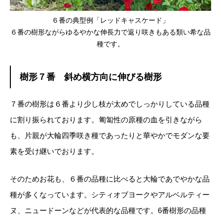
６番の典型例「レッドキャスケード」
６番の樹形ながらゆるやかな伸長力で返り咲きもある類い希な品
種です。
樹形７番 斜め横方向に伸びる樹形
７番の樹形は６番より少し枝が太めでしっかりしている品種
に割り振られております。匍匐性の原種の血を引きながら
も、片親が大輪四季咲き種であったりと華やかでモダンな要
素を受け継いでおります。
そのためお花も、６番の品種に比べると大輪であでやかな品
種が多くなっています。シティオブヨークやアルベルティー
ヌ、ニュードーンなどが代表的な品種です。6番樹形の品種