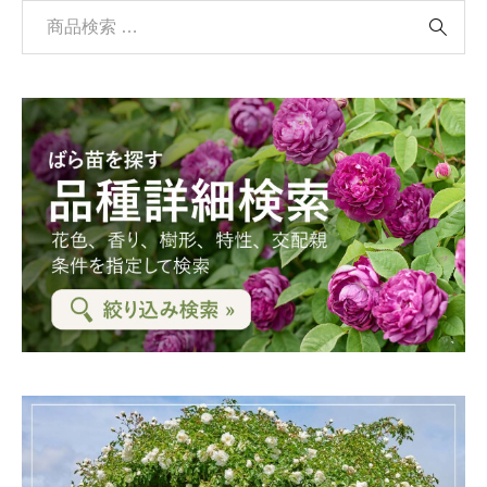
検

索
対
象
: