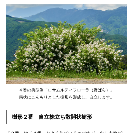
４番の典型例「ロサムルティフローラ（野ばら）」
扇状にこんもりとした樹形を形成し、自立します。
樹形２番 自立株立ち散開状樹形