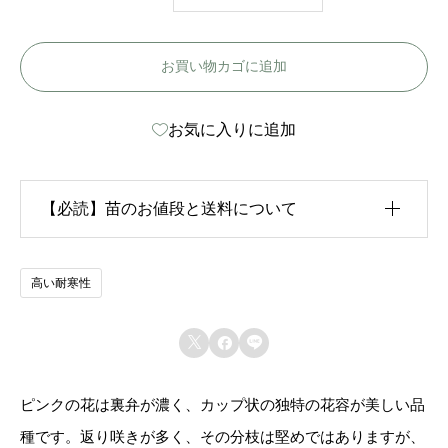
ワ
イ
お買い物カゴに追加
ヘ
ン
お気に入りに追加
シ
ュ
テ
【必読】苗のお値段と送料について
フ
ァ
生育状況が各苗、また季節ごとに異なるため、苗のお
高い耐寒性
ン
値段は
「概算価格」
での表示となっております。
-



また、送料につきましては、苗の種類、生育形態、生
W
育状況、本数などによって大きく変動するため、
カー
e
ピンクの花は裏弁が濃く、カップ状の独特の花容が美しい品
ト上では未記載
となっております。
i
種です。返り咲きが多く、その分枝は堅めではありますが、