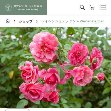




ワイヘンシュテファン – Weihenstephan
ショップ