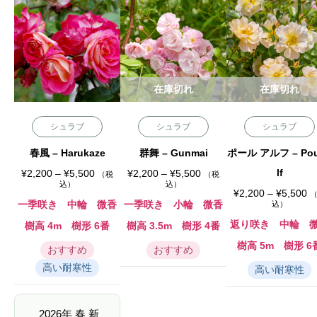
在庫切れ
在庫切れ
シュラブ
シュラブ
シュラブ
春風 – Harukaze
群舞 – Gunmai
ポール アルフ – Pou
価
価
lf
¥
2,200
–
¥
5,500
¥
2,200
–
¥
5,500
（税
（税
格
格
込）
込）
帯
帯
価
¥
2,200
–
¥
5,500
:
:
格
一季咲き 中輪 微香
一季咲き 小輪 微香
込）
¥
¥
帯
2
2
:
返り咲き 中輪 
樹高 4m 樹形 6番
樹高 3.5m 樹形 4番
,
,
¥
2
2
2
樹高 5m 樹形 6
おすすめ
おすすめ
0
0
,
0
0
2
高い耐寒性
高い耐寒性
–
–
0
¥
¥
0
5
5
–
,
,
¥
5
5
5
2026年 春 新