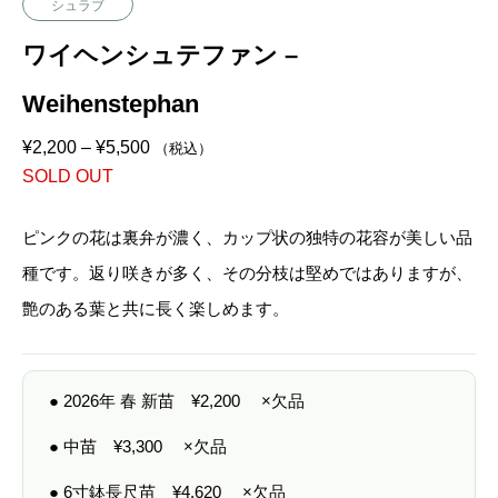
シュラブ
ワイヘンシュテファン –
Weihenstephan
価
¥
2,200
–
¥
5,500
（税込）
格
SOLD OUT
帯
:
¥
2
ピンクの花は裏弁が濃く、カップ状の独特の花容が美しい品
,
2
種です。返り咲きが多く、その分枝は堅めではありますが、
0
0
艶のある葉と共に長く楽しめます。
–
¥
5
,
5
● 2026年 春 新苗
¥
2,200
×欠品
0
0
● 中苗
¥
3,300
×欠品
● 6寸鉢長尺苗
¥
4,620
×欠品