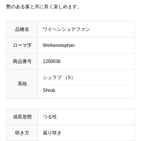
h
艶のある葉と共に長く楽しめます。
ご注文後にお送りする「ご注文確定メール」にて、送
e
料を含めて調整した金額をお知らせいたします。送料
n
等に不都合ございましたら、メール到着後にキャンセ
品種名
ワイヘンシュテファン
s
ルを承っております。
t
ローマ字
Weihenstephan
e
事前のお見積もりがご希望の場合は「お問い合わせフ
p
商品番号
1250038
ォーム」よりご連絡をお願いいたします。
h
シュラブ （S）
a
系統
Shrub
n
個
成長形態
つる性
咲き方
返り咲き