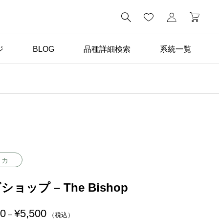

ジ
BLOG
品種詳細検索
系統一覧
ばら苗の手入れ

返り咲き性つるばらと四
季咲きばらの管理の違い
リカ
ショップ – The Bishop
00
¥
5,500
価
–
（税込）