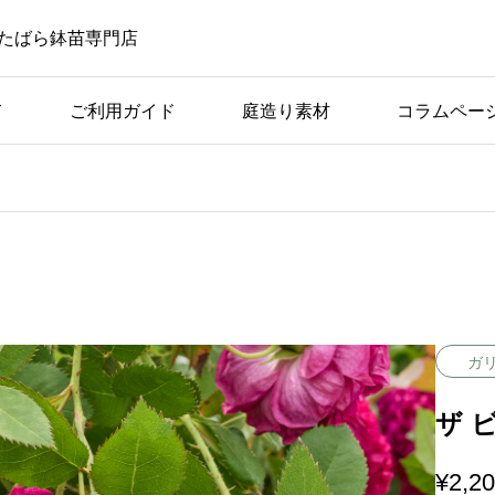
たばら鉢苗専門店
て
ご利用ガイド
庭造り素材
コラムペー
ばら苗の手入れ
ば
アーチ仕立てに適してい
つの
る品種の条件と具体例
ガ
ザ ビ
¥
2,2