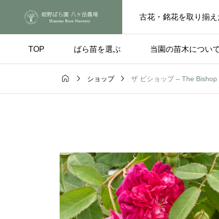
古花・銘花を取り揃え
TOP
ばら苗を選ぶ
当園の苗木につい



ザ ビショップ – The Bishop
ショップ
手入れ
品種の選び方

ートピンチの
実付きのよい品種 – 
らの花後、もうひと
楽しみ