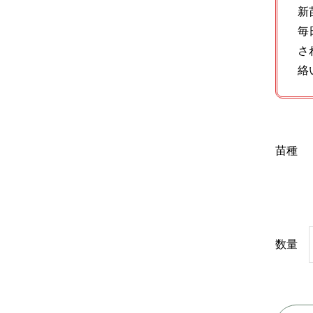
新
毎
さ
絡
苗種
数量