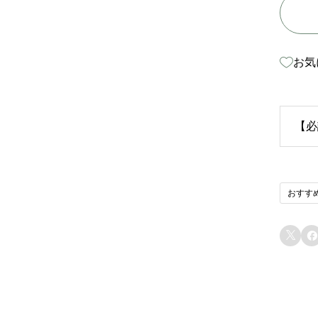
お気
【必
生
おすす
苗
り


ま
態
る