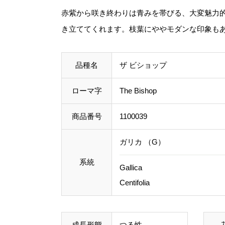
赤紫から咲き終わりは青みを帯びる、大変魅力
き立ててくれます。枝葉にややモダンな印象も
品種名
ザ ビショップ
ローマ字
The Bishop
商品番号
1100039
ガリカ （G）
系統
Gallica
Centifolia
成長形態
つる性