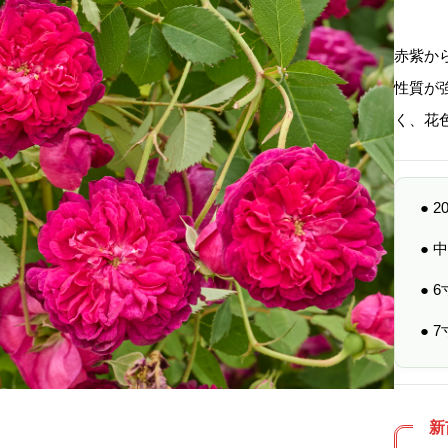
赤紫か
性質が
く、花
● 
●
● 
● 
新