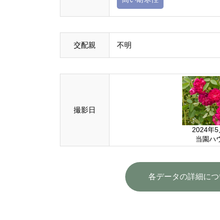
交配親
不明
撮影日
2024年
当園ハ
各データの詳細につ