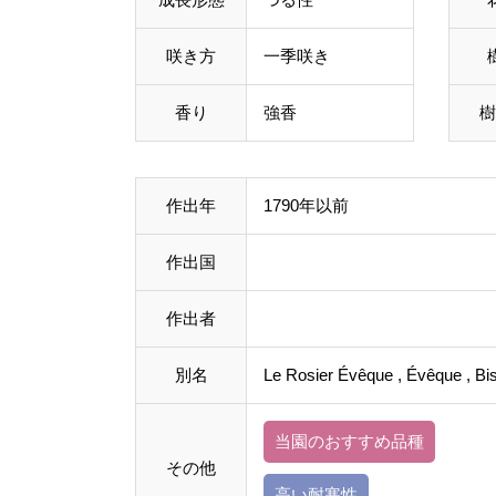
咲き方
一季咲き
香り
強香
樹
作出年
1790年以前
作出国
作出者
別名
Le Rosier Évêque , Évêque , B
当園のおすすめ品種
その他
高い耐寒性