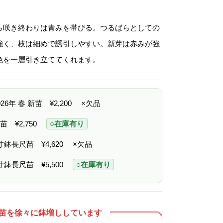
格
帯
:
¥
ら咲き終わりは青みを帯びる。つるばらとしての
2
,
強く、枝は細めで誘引しやすい。新芽は赤みが強
2
0
色を一層引き立ててくれます。
0
–
¥
5
,
2026年 春 新苗
¥
2,200
×欠品
5
0
0
 中苗
¥
2,750
○在庫有り
6寸鉢長尺苗
¥
4,620
×欠品
7寸鉢長尺苗
¥
5,500
○在庫有り
苗を徐々に鉢増ししています