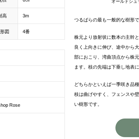
オールドシュ
樹高
3m
つるばらの最も一般的な樹形
形図
4番
株元より放射状に数本の主幹
良く上向きに伸び、途中から
部におこり、湾曲頂点から株
ます。枝の先端は下垂し地表
どちらかといえば一季咲き品
枝は曲げやすく、フェンスや
い樹形です。
ishop Rose