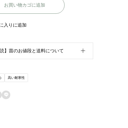
お買い物カゴに追加
ッ
プ
-
に入りに追加
T
h
読】苗のお値段と送料について
e
B
i
育状況が各苗、また季節ごとに異なるため、
め
高い耐寒性
s
のお値段は
「概算価格」
での表示となってお
h
ます。

o
た、送料につきましては、苗の種類、生育形
p
、生育状況、本数などによって大きく変動す
個
ため、
カート上では未記載
となっておりま