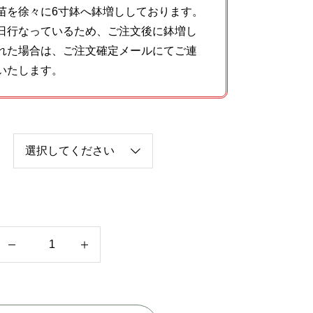
苗を徐々に6寸鉢へ鉢増ししております。
日行なっているため、ご注文後に鉢増し
れた場合は、ご注文確定メールにてご連
いたします。
ザ
ビ
シ
ョ