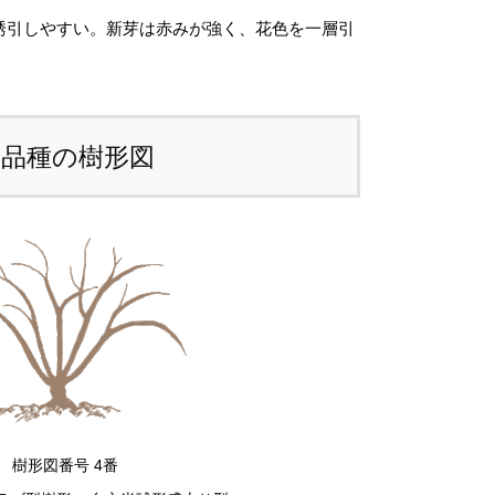
。
誘引しやすい。新芽は赤みが強く、花色を一層引
注文後にお送りする「ご注文確定メール」に
、送料を含めて調整した金額をお知らせいた
ます。送料等に不都合ございましたら、メー
本品種の樹形図
到着後にキャンセルを承っております。
前のお見積もりがご希望の場合は「お問い合
せフォーム」よりご連絡をお願いいたしま
。
樹形図番号 4番