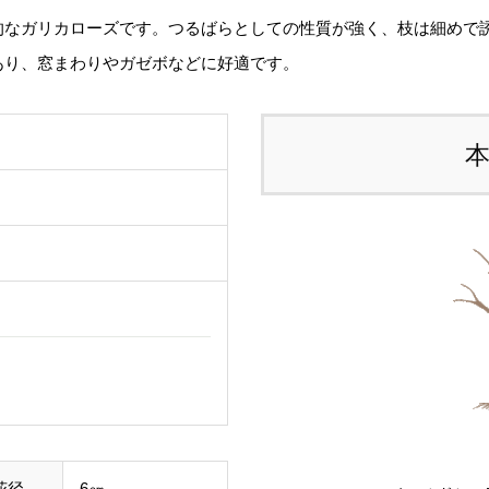
す
的なガリカローズです。つるばらとしての性質が強く、枝は細めで
あり、窓まわりやガゼボなどに好適です。
ご
て
し
ル
事
わ
す
花径
6㎝