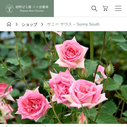




サニー サウス – Sunny South
ショップ