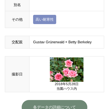
別名
その他
高い耐寒性
交配親
Gustav Grünerwald × Betty Berkeley
撮影日
2018年5月28日
当園ハウス内
各データの詳細について