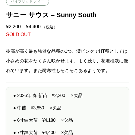
ハイブリッド ティー
サニー サウス – Sunny South
価
¥
2,200
–
¥
4,400
（税込）
格
SOLD OUT
帯
:
¥
2
樹高が高く最も強健な品種の1つ。濃ピンクでHT種としては
,
2
小さめの花をたくさん咲かせます。よく茂り、花壇植栽に優
0
0
れています。また耐寒性もそこそこあるようです。
–
¥
4
,
4
● 2026年 春 新苗
¥
2,200
×欠品
0
0
● 中苗
¥
3,850
×欠品
● 6寸鉢大苗
¥
4,180
×欠品
● 7寸鉢大苗
¥
4,400
×欠品