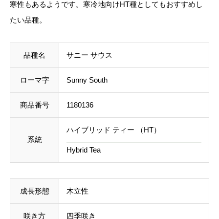
寒性もあるようです。寒冷地向けHT種としてもおすすめし
料を含めて調整した金額をお知らせいたします。送料
h
たい品種。
等に不都合ございましたら、メール到着後にキャンセ
個
ルを承っております。
品種名
サニー サウス
事前のお見積もりがご希望の場合は「お問い合わせフ
ローマ字
Sunny South
ォーム」よりご連絡をお願いいたします。
商品番号
1180136
ハイブリッド ティー （HT）
系統
Hybrid Tea
成長形態
木立性
咲き方
四季咲き