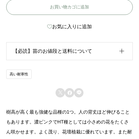
お買い物カゴに追加
ー
サ
お気に入りに追加
ウ
ス
-
【必読】苗のお値段と送料について
S
u
生育状況が各苗、また季節ごとに異なるため、苗のお
高い耐寒性
n
値段は
「概算価格」
での表示となっております。
n



また、送料につきましては、苗の種類、生育形態、生
y
育状況、本数などによって大きく変動するため、
カー
S
樹高が高く最も強健な品種の1つ。人の背丈ほど伸びること
ト上では未記載
となっております。
o
もあります。濃ピンクでHT種としては小さめの花をたくさ
u
ん咲かせます。よく茂り、花壇植栽に優れています。また耐
ご注文後にお送りする「ご注文確定メール」にて、送
t