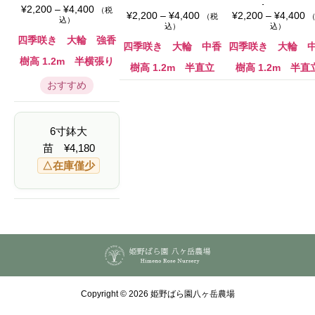
価
erton
ugène Biron
¥
2,200
–
¥
4,400
（税
価
価
¥
2,200
–
¥
4,400
¥
2,200
–
¥
4,400
（税
格
込）
格
格
込）
込）
帯
帯
帯
:
四季咲き 大輪 強香
:
:
四季咲き 大輪 中香
四季咲き 大輪 
¥
¥
¥
2
樹高 1.2m 半横張り
2
2
,
樹高 1.2m 半直立
樹高 1.2m 半直
,
,
2
2
2
おすすめ
0
0
0
0
0
0
–
–
–
¥
¥
¥
4
6寸鉢大
4
4
,
,
,
4
苗
¥
4,180
4
4
0
0
0
△在庫僅少
0
0
0
Copyright © 2026 姫野ばら園八ヶ岳農場