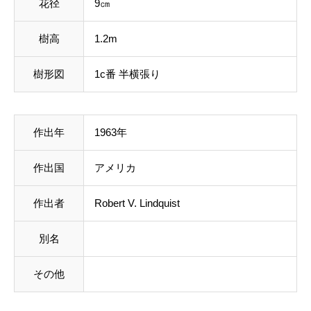
花径
9㎝
樹高
1.2m
樹形図
1c番 半横張り
作出年
1963年
作出国
アメリカ
作出者
Robert V. Lindquist
別名
その他