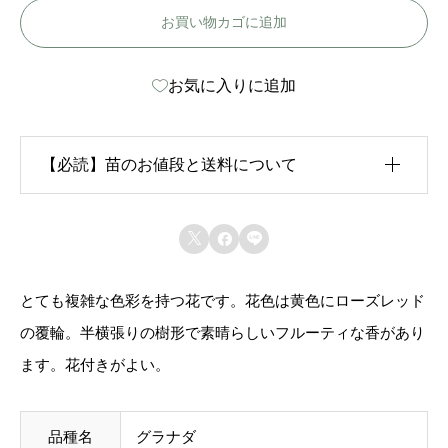
お買い物カゴに追加
ナ
ダ
お気に入りに追加
-
G
r
【必読】苗のお値段と送料について
a
n
生育状況が各苗、また季節ごとに異なるため、苗のお



a
値段は
「概算価格」
での表示となっております。
d
とても複雑な色彩を持つ花です。花色は黄色にローズレッド
また、送料につきましては、苗の種類、生育形態、生
a
の覆輪。半横張りの樹形で素晴らしいフルーティな香があり
育状況、本数などによって大きく変動するため、
カー
個
ます。花付きがよい。
ト上では未記載
となっております。
ご注文後にお送りする「ご注文確定メール」にて、送
品種名
グラナダ