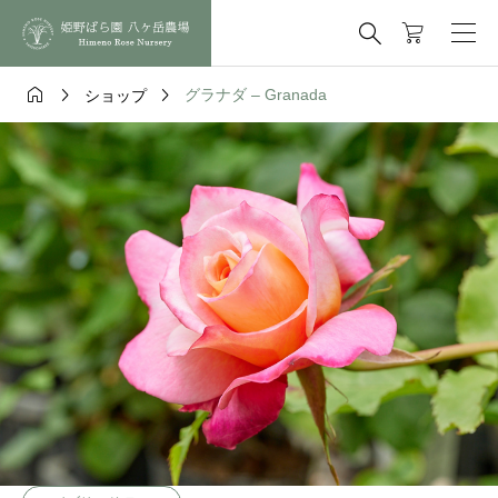




グラナダ – Granada
ショップ