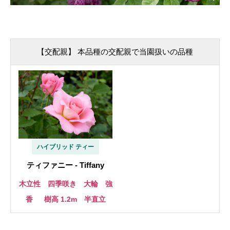
【交配親】 本品種の交配親で当園扱いの品種
ハイブリッド ティー
ティファニー - Tiffany
木立性 四季咲き 大輪 強
香
樹高 1.2m 半直立