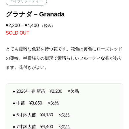
ハイブリッド ティー
グラナダ – Granada
価
¥
2,200
–
¥
4,400
（税込）
格
SOLD OUT
帯
:
¥
2
とても複雑な色彩を持つ花です。花色は黄色にローズレッド
,
2
の覆輪。半横張りの樹形で素晴らしいフルーティな香があり
0
0
ます。花付きがよい。
–
¥
4
,
4
● 2026年 春 新苗
¥
2,200
×欠品
0
0
● 中苗
¥
3,850
×欠品
● 6寸鉢大苗
¥
4,180
×欠品
● 7寸鉢大苗
¥
4,400
×欠品