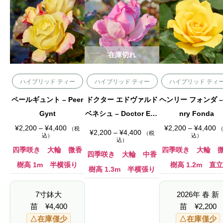
在庫切れ
ハイブリッド ティー
ハイブリッド ティー
ハイブリッド ティ
ペールギュント – Peer
ドクター エドヴァルド
ヘンリー フォンダ –
Gynt
ベネシュ – Doctor Edv
nry Fonda
価
ard Benes
価
¥
2,200
–
¥
4,400
¥
2,200
–
¥
4,400
（税
価
¥
2,200
–
¥
4,400
（税
格
格
込）
込）
格
込）
帯
帯
帯
:
:
四季咲き 大輪 微香
四季咲き 大輪 
:
四季咲き 大輪 中香
¥
¥
¥
2
2
樹高 1m 半横張り
樹高 1.2m 直立
2
,
樹高 1.3m 半横張り
,
,
2
2
2
0
0
0
0
0
7寸鉢大
2026年 春 新
0
–
–
–
¥
¥
苗
¥
4,400
苗
¥
2,200
¥
4
4
4
,
,
△在庫僅少
△在庫僅少
,