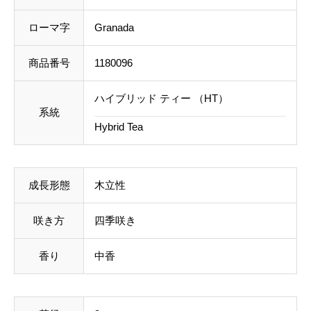
料を含めて調整した金額をお知らせいたします。送料
ローマ字
Granada
等に不都合ございましたら、メール到着後にキャンセ
ルを承っております。
商品番号
1180096
事前のお見積もりがご希望の場合は「お問い合わせフ
ハイブリッド ティー （HT）
系統
ォーム」よりご連絡をお願いいたします。
Hybrid Tea
成長形態
木立性
咲き方
四季咲き
香り
中香