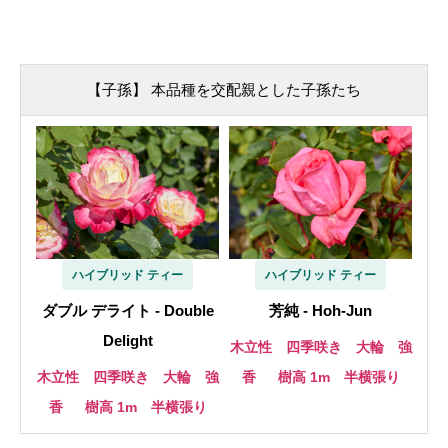
【子孫】 本品種を交配親とした子孫たち
ハイブリッド ティー
ハイブリッド ティー
ダブル デライト - Double
芳純 - Hoh-Jun
Delight
木立性 四季咲き 大輪 強
木立性 四季咲き 大輪 強
香
樹高 1m 半横張り
香
樹高 1m 半横張り