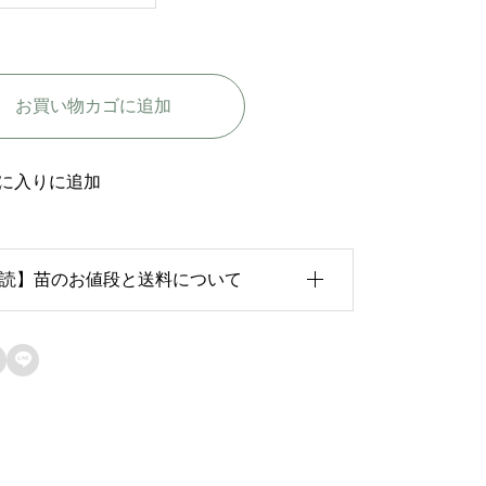
ン
ド
レ
お買い物カゴに追加
ジ
ュ
ベ
に入りに追加
ー
ル
読】苗のお値段と送料について
-
A
n
育状況が各苗、また季節ごとに異なるため、

d
のお値段は
「概算価格」
での表示となってお
r
ます。
é
た、送料につきましては、苗の種類、生育形