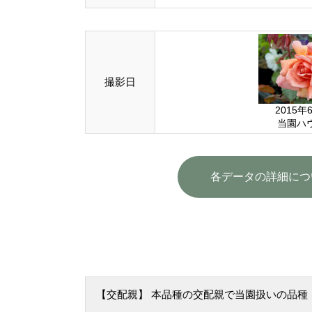
撮影日
2015年
当園ハ
各データの詳細につ
【交配親】 本品種の交配親で当園扱いの品種