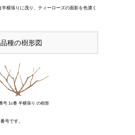
e
は半横張りに茂り、ティーローズの面影を色濃く
、生育状況、本数などによって大きく変動す
J
ため、
カート上では未記載
となっておりま
o
。
u
b
本品種の樹形図
注文後にお送りする「ご注文確定メール」に
e
、送料を含めて調整した金額をお知らせいた
r
ます。送料等に不都合ございましたら、メー
t
到着後にキャンセルを承っております。
個
前のお見積もりがご希望の場合は「お問い合
せフォーム」よりご連絡をお願いいたしま
番号 1c番 半横張り の樹形
。
図番号です。