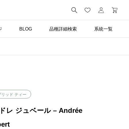

ジ
BLOG
品種詳細検索
系統一覧
ばら苗の手入れ

返り咲き性つるばらと四
季咲きばらの管理の違い
ブリッド ティー
レ ジュベール – Andrée
ert