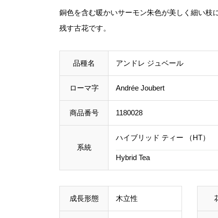
銅色を含む暖かいサーモン朱色が美しく細い枝
残す古花です。
品種名
アンドレ ジュベール
ローマ字
Andrée Joubert
商品番号
1180028
ハイブリッド ティー （HT）
系統
Hybrid Tea
成長形態
木立性