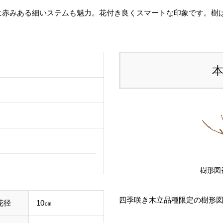
に赤みある細いステムも魅力。花付き良くスマートな印象です。樹
態
る
す
ご
て
し
ル
事
わ
樹形図
す
四季咲き木立品種限定の樹形
花径
10㎝