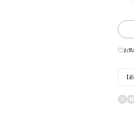
お気
【必
生


苗
り
ま