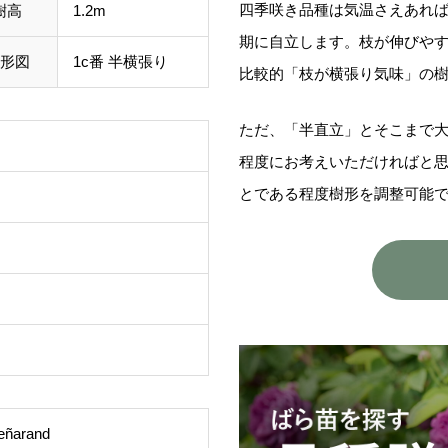
四季咲き品種は気温さえあれ
樹高
1.2m
期に自立します。枝が伸びや
形図
1c番 半横張り
比較的「枝が横張り気味」の
ただ、「半直立」とそこまで
程度にお考えいただければと
とである程度樹形を調整可能
eñarand