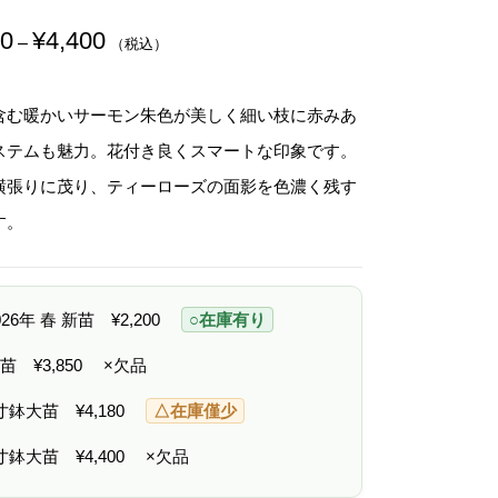
00
¥
4,400
価
–
（税込）
格
帯
:
¥
含む暖かいサーモン朱色が美しく細い枝に赤みあ
2
,
ステムも魅力。花付き良くスマートな印象です。
2
0
横張りに茂り、ティーローズの面影を色濃く残す
0
–
す。
¥
4
,
4
0
2026年 春 新苗
¥
2,200
○在庫有り
0
 中苗
¥
3,850
×欠品
6寸鉢大苗
¥
4,180
△在庫僅少
7寸鉢大苗
¥
4,400
×欠品