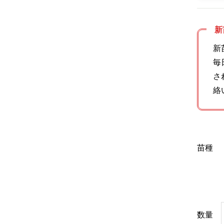
新
新
毎
さ
絡
苗種
数量