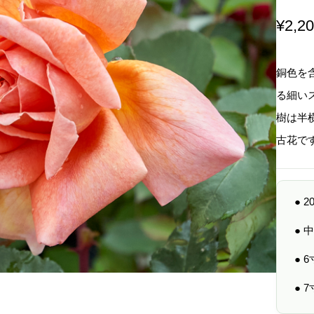
¥
2,2
銅色を
る細い
樹は半
古花で
● 
●
● 
● 