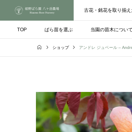
古花・銘花を取り揃え
TOP
ばら苗を選ぶ
当園の苗木につい



アンドレ ジュベール – Andrée
ショップ
手入れ
品種の選び方

ートピンチの
実付きのよい品種 – 
らの花後、もうひと
楽しみ