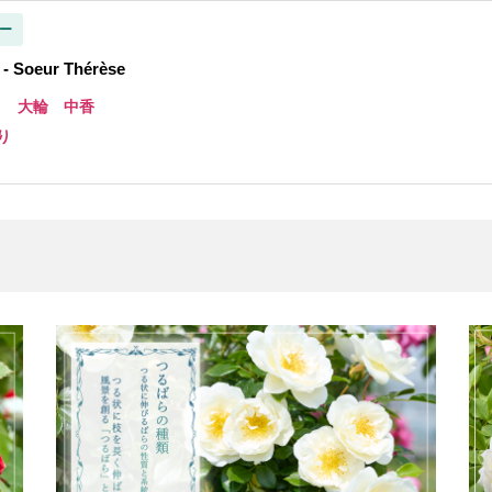
ー
Soeur Thérèse
き 大輪 中香
り