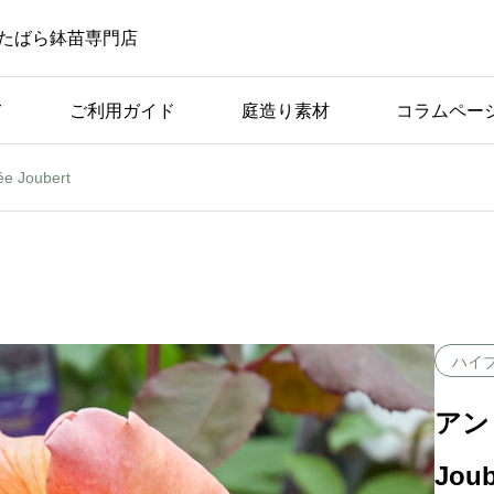
たばら鉢苗専門店
て
ご利用ガイド
庭造り素材
コラムペー
 Joubert
ばら苗の手入れ
ば
アーチ仕立てに適してい
つの
る品種の条件と具体例
ハイ
アンド
Joub