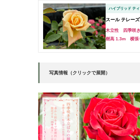
ハイブリッド ティ
スール テレーズ - 
木立性 四季咲
樹高 1.3m 横張
写真情報（クリックで展開）