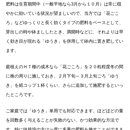
肥料は生育期間中（一般平地なら3月から１０月）は常に穏
やかに効いている状況が望ましいので、当方では「花ごこ
ろ」などゆっくりと長く効くタイプの肥料をベースとして、
芽出しの時や鉢まししたとき、満開時などに、それよりは早
く効き目が現れる「ゆうき」を併用して鉢内に置き肥してい
ます。
庭植えのＨＴ種の成木なら「花ごころ」を２０粒程度冬の間
に株の周りに施しておき、２月下旬～３月上旬ごろ「ゆう
き」を紙コップ１杯くらい、さらに追加して施肥するといっ
たところです。
ご家庭では「ゆうき」単用でも対応できます。ほどほどの量
を回数多く与えることが失敗のない、かつ効果的な方法で
す。特に鉢栽培の方は一度に多量の肥料を施すことができま