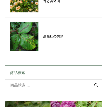
件と具体例
黒星病の防除
商品検索
検

索
対
象
: