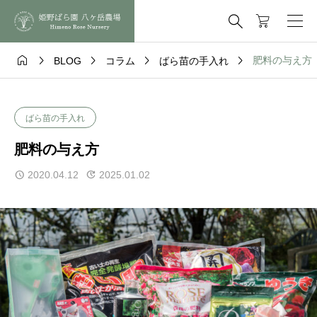






肥料の与え方
BLOG
コラム
ばら苗の手入れ
ばら苗の手入れ
肥料の与え方
2020.04.12
2025.01.02