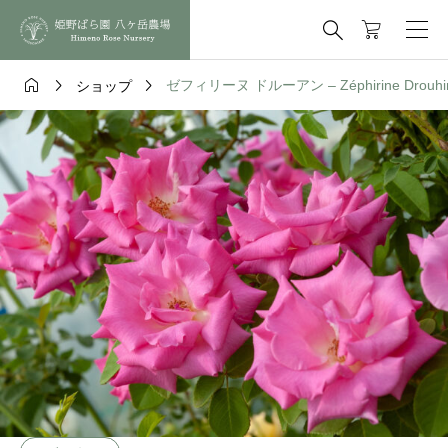




ゼフィリーヌ ドルーアン – Zéphirine Drouhi
ショップ