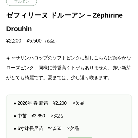
ブルボン
ゼフィリーヌ ドルーアン – Zéphirine
Drouhin
価
¥
2,200
–
¥
5,500
（税込）
格
帯
:
キャサリンハロップのソフトピンクに対しこちらは艶やかな
¥
2
ローズピンク、同様に芳香高くトゲもありません。赤い新芽
,
2
がとても綺麗です。夏までは、少し返り咲きます。
0
0
–
¥
5
● 2026年 春 新苗
¥
2,200
×欠品
,
5
0
● 中苗
¥
3,850
×欠品
0
● 6寸鉢長尺苗
¥
4,950
×欠品