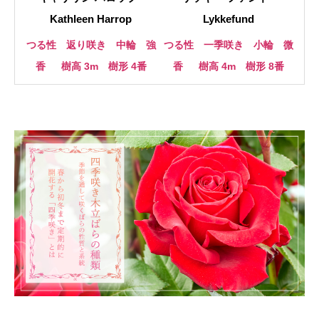
Kathleen Harrop
Lykkefund
つる性 返り咲き 中輪 強
つる性 一季咲き 小輪 微
香
樹高 3m 樹形 4番
香
樹高 4m 樹形 8番