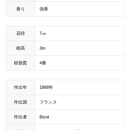
香り
強香
花径
7㎝
樹高
3m
樹形図
4番
作出年
1868年
作出国
フランス
作出者
Bizot