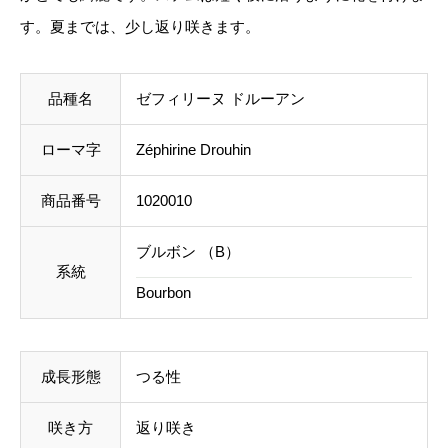
h
す。夏までは、少し返り咲きます。
料を含めて調整した金額をお知らせいたします。送料
i
等に不都合ございましたら、メール到着後にキャンセ
r
ルを承っております。
品種名
ゼフィリーヌ ドルーアン
i
n
ローマ字
Zéphirine Drouhin
事前のお見積もりがご希望の場合は「お問い合わせフ
e
ォーム」よりご連絡をお願いいたします。
D
商品番号
1020010
r
ブルボン （B）
o
系統
Bourbon
u
h
i
成長形態
つる性
n
個
咲き方
返り咲き