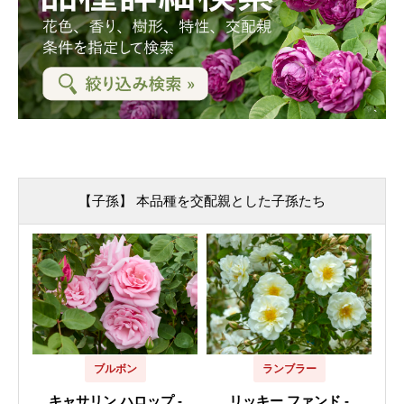
【子孫】 本品種を交配親とした子孫たち
ブルボン
ランブラー
キャサリン ハロップ -
リッキー ファンド -