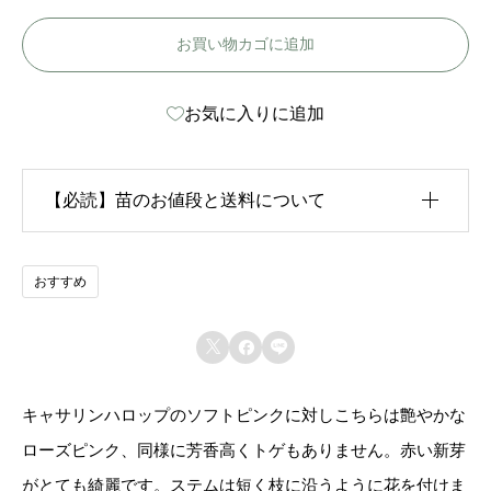
フ
お買い物カゴに追加
ィ
リ
お気に入りに追加
ー
ヌ
ド
【必読】苗のお値段と送料について
ル
ー
生育状況が各苗、また季節ごとに異なるため、苗のお
おすすめ
ア
値段は
「概算価格」
での表示となっております。
ン



また、送料につきましては、苗の種類、生育形態、生
-
育状況、本数などによって大きく変動するため、
カー
Z
キャサリンハロップのソフトピンクに対しこちらは艶やかな
ト上では未記載
となっております。
é
ローズピンク、同様に芳香高くトゲもありません。赤い新芽
p
がとても綺麗です。ステムは短く枝に沿うように花を付けま
ご注文後にお送りする「ご注文確定メール」にて、送