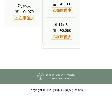
¥
,
¥
苗
¥
2,200
4
0
7寸鉢大
4
,
7
,
△在庫僅少
0
0
苗
¥
4,070
1
7
8
△在庫僅少
0
0
6寸鉢大
苗
¥
3,850
△在庫僅少
Copyright © 2026 姫野ばら園八ヶ岳農場