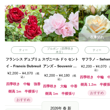
在庫切れ
ブルボン（四季咲き
ティー
ティー
木立）
フランシス デュブリュ
サフラノ – Safra
スヴニール ドゥ セント
イ – Francis Dubreuil
価
アンズ – Souvenir de
¥
2,200
–
¥
4,070
格
込）
価
帯
St. Anne’s
¥
2,200
–
¥
4,070
（税
価
¥
2,200
–
¥
4,180
（税
格
:
四季咲き 中輪 
込）
格
込）
帯
¥
帯
:
2
四季咲き 中輪 強香
樹高 1.2m 半横
:
四季咲き 大輪 中香
¥
,
¥
2
2
樹高 1m 半横張り
2
おすすめ
,
0
樹高 1m 半横張り
,
2
0
2
おすすめ
0
–
0
0
¥
0
–
4
2026年 春 新
–