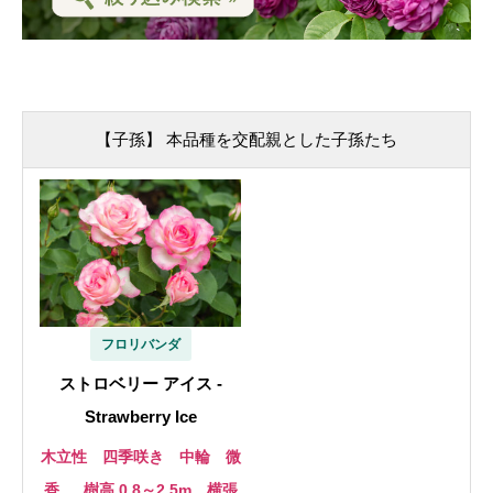
【子孫】 本品種を交配親とした子孫たち
フロリバンダ
ストロベリー アイス -
Strawberry Ice
木立性 四季咲き 中輪 微
香
樹高 0.8～2.5m 横張