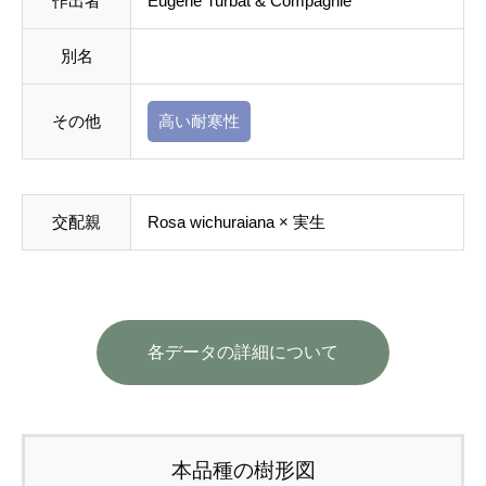
作出者
Eugène Turbat & Compagnie
別名
その他
高い耐寒性
交配親
Rosa wichuraiana × 実生
各データの詳細について
本品種の樹形図