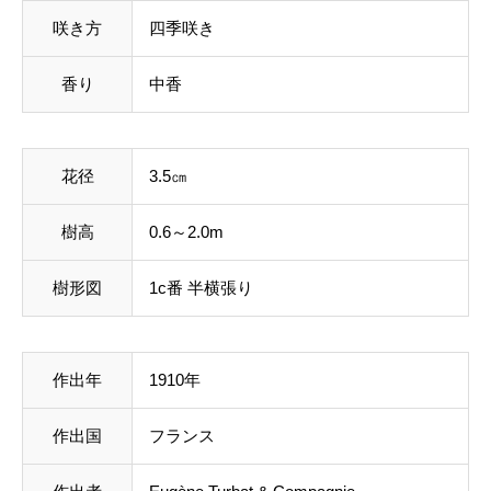
咲き方
四季咲き
香り
中香
花径
3.5㎝
樹高
0.6～2.0m
樹形図
1c番 半横張り
作出年
1910年
作出国
フランス