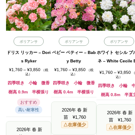
ポリアンサ
ポリアンサ
ポリアンサ
ドリス リッカー – Dori
ベビー ベティー – Bab
ホワイト セシル ブ
s Ryker
y Betty
ネ – White Cecile 
価
価
nner
¥
1,760
–
¥
3,850
¥
1,760
–
¥
3,850
（税
（税
価
¥
1,760
–
¥
3,850
格
格
込）
込）
格
込）
帯
帯
帯
:
:
四季咲き 小輪 微香
四季咲き 小輪 微香
:
四季咲き 小輪 
¥
¥
¥
1
1
樹高 0.9m 半横張り
樹高 0.4m 半横張り
1
,
,
樹高 0.8m 半直
,
7
7
7
おすすめ
6
6
6
0
0
2026年 春 新
高い耐寒性
0
–
–
2026年 春 新
–
¥
¥
苗
¥
1,760
¥
苗
¥
1,760
3
3
3
,
,
△在庫僅少
,
△在庫僅少
8
8
2026年 春 新
8
5
5