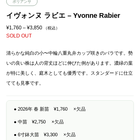
ポリアンサ
イヴォンヌ ラビエ – Yvonne Rabier
価
¥
1,760
–
¥
3,850
（税込）
格
SOLD OUT
帯
:
¥
1
清らかな純白の小〜中輪八重丸弁カップ咲きのバラです。勢
,
7
いの良い株は人の背丈ほどに伸びた例があります。濃緑の葉
6
0
が特に美しく、庭木としても優秀です。スタンダードに仕立
–
¥
てても見事です。
3
,
8
5
0
● 2026年 春 新苗
¥
1,760
×欠品
● 中苗
¥
2,750
×欠品
● 6寸鉢大苗
¥
3,300
×欠品