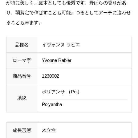
が特に美しく、庭木としても優秀です。野ばらの香りがあ
ご注文後にお送りする「ご注文確定メール」にて、送
R
り、弱剪定で伸ばすことも可能。つるとしてアーチに這わせ
料を含めて調整した金額をお知らせいたします。送料
a
ることも来ます。
等に不都合ございましたら、メール到着後にキャンセ
b
ルを承っております。
i
品種名
イヴォンヌ ラビエ
e
事前のお見積もりがご希望の場合は「お問い合わせフ
r
ローマ字
Yvonne Rabier
ォーム」よりご連絡をお願いいたします。
個
商品番号
1230002
ポリアンサ （Pol）
系統
Polyantha
成長形態
木立性