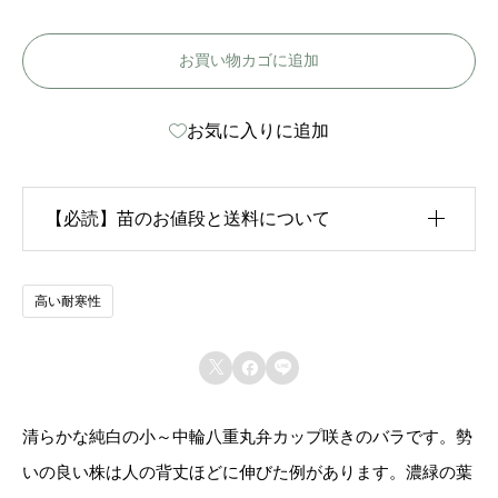
ヴ
お買い物カゴに追加
ォ
ン
お気に入りに追加
ヌ
ラ
ビ
【必読】苗のお値段と送料について
エ
-
生育状況が各苗、また季節ごとに異なるため、苗のお
高い耐寒性
Y
値段は
「概算価格」
での表示となっております。
v



また、送料につきましては、苗の種類、生育形態、生
o
育状況、本数などによって大きく変動するため、
カー
n
清らかな純白の小～中輪八重丸弁カップ咲きのバラです。勢
ト上では未記載
となっております。
n
いの良い株は人の背丈ほどに伸びた例があります。濃緑の葉
e