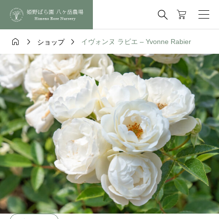




イヴォンヌ ラビエ – Yvonne Rabier
ショップ