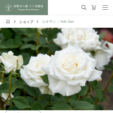




ユキサン – Yuki San
ショップ