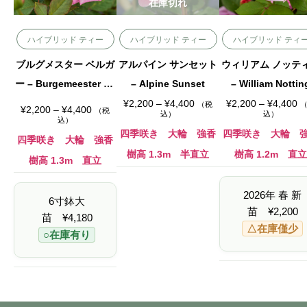
在庫切れ
ハイブリッド ティー
ハイブリッド ティー
ハイブリッド ティ
ブルグメスター ベルガ
アルパイン サンセット
ウィリアム ノッテ
ー – Burgemeester Be
– Alpine Sunset
– William Nottin
rger
価
価
¥
2,200
–
¥
4,400
¥
2,200
–
¥
4,400
（税
価
¥
2,200
–
¥
4,400
（税
格
格
込）
込）
格
込）
帯
帯
帯
:
:
四季咲き 大輪 強香
四季咲き 大輪 
:
四季咲き 大輪 強香
¥
¥
¥
2
2
樹高 1.3m 半直立
樹高 1.2m 直立
2
樹高 1.3m 直立
,
,
,
2
2
2
0
0
0
0
0
2026年 春 新
0
–
–
6寸鉢大
–
¥
¥
苗
¥
2,200
¥
苗
¥
4,180
4
4
4
,
,
△在庫僅少
,
○在庫有り
4
4
4
0
0
0
0
0
0