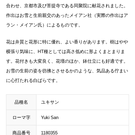
合わせ、京都市及び菩提寺である同聚院に献花されました。
ルを承っております。
作出はお雪と生前親交のあったメイアン社（実際の作出はア
事前のお見積もりがご希望の場合は「お問い合わせフ
ラン・メイアン氏）によるものです。
ォーム」よりご連絡をお願いいたします。
花は弁質と花形に特に優れ、よい香りがあります。樹はやや
横張り気味に、HT種としては高さ低めに形よくまとまりま
す。花付きも大変良く、花壇のほか、鉢仕立にも好適です。
お雪の生前の姿を彷彿とさせるかのような、気品ある佇まい
に心打たれる白ばらです。
品種名
ユキサン
ローマ字
Yuki San
商品番号
1180355