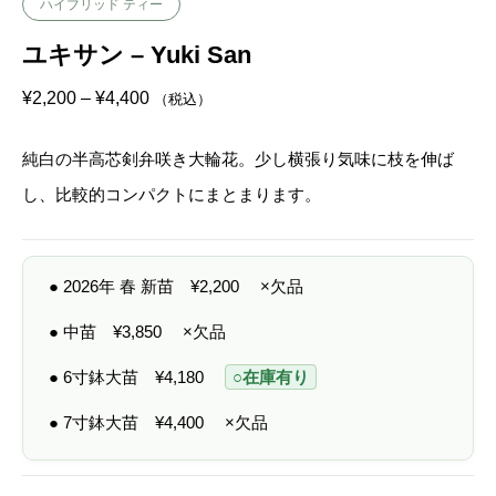
ハイブリッド ティー
ユキサン – Yuki San
価
¥
2,200
–
¥
4,400
（税込）
格
帯
:
純白の半高芯剣弁咲き大輪花。少し横張り気味に枝を伸ば
¥
2
し、比較的コンパクトにまとまります。
,
2
0
0
–
● 2026年 春 新苗
¥
2,200
×欠品
¥
4
,
● 中苗
¥
3,850
×欠品
4
0
● 6寸鉢大苗
¥
4,180
○在庫有り
0
● 7寸鉢大苗
¥
4,400
×欠品