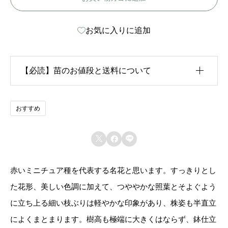
レ
お気に入りに追加
ッ
タ
-
【必読】苗のお値段と送料について
S
c
生育状況が各苗、また季節ごとに異なるため、苗のお
おすすめ
a
値段は
「概算価格」
での表示となっております。
r



また、送料につきましては、苗の種類、生育形態、生
l
育状況、本数などによって大きく変動するため、
カー
e
赤いミニチュア種を代表する名花と思います。すっきりとし
ト上では未記載
となっております。
t
た花形、美しい色調に加えて、つややかな照葉とそよぐよう
t
に立ち上る細い枝ぶりは軽やかな印象があり、株姿も半直立
ご注文後にお送りする「ご注文確定メール」にて、送
a
によくまとまります。樹高も極端に大きくはならず、鉢仕立
料を含めて調整した金額をお知らせいたします。送料
個