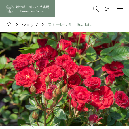




スカーレッタ – Scarletta
ショップ