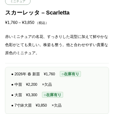
ミニチュア
スカーレッタ – Scarletta
価
¥
1,760
–
¥
3,850
（税込）
格
帯
:
赤いミニチュアの名花、すっきりした花型に加えて鮮やかな
¥
1
色彩がとても美しい。株姿も整う。他と合わせやすい貴重な
,
7
原色のミニチュア。
6
0
–
¥
3
● 2026年 春 新苗
¥
1,760
○在庫有り
,
8
5
● 中苗
¥
2,200
×欠品
0
● 大苗
¥
3,300
○在庫有り
● 7寸鉢大苗
¥
3,850
×欠品