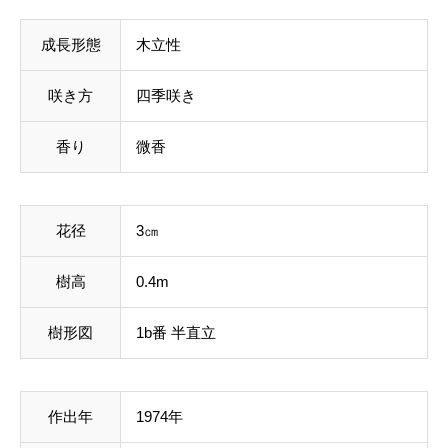
成長形態
木立性
咲き方
四季咲き
香り
微香
花径
3㎝
樹高
0.4m
樹形図
1b番 半直立
作出年
1974年