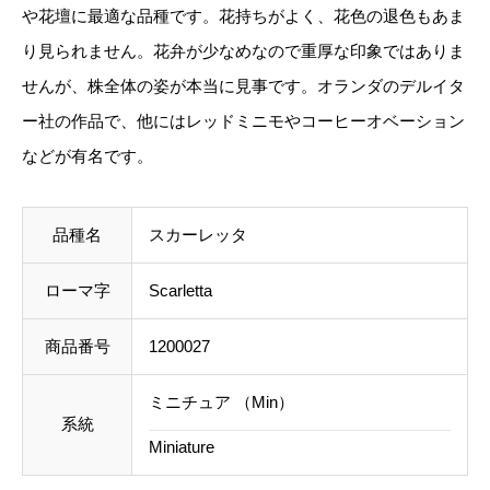
や花壇に最適な品種です。花持ちがよく、花色の退色もあま
等に不都合ございましたら、メール到着後にキャンセ
り見られません。花弁が少なめなので重厚な印象ではありま
ルを承っております。
せんが、株全体の姿が本当に見事です。オランダのデルイタ
事前のお見積もりがご希望の場合は「お問い合わせフ
ー社の作品で、他にはレッドミニモやコーヒーオベーション
ォーム」よりご連絡をお願いいたします。
などが有名です。
品種名
スカーレッタ
ローマ字
Scarletta
商品番号
1200027
ミニチュア （Min）
系統
Miniature