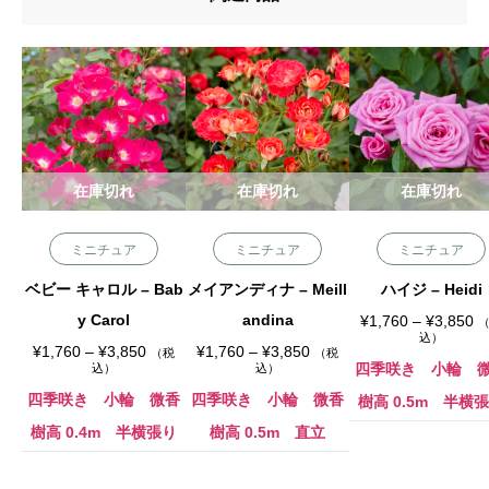
在庫切れ
在庫切れ
在庫切れ
ミニチュア
ミニチュア
ミニチュア
ベビー キャロル – Bab
メイアンディナ – Meill
ハイジ – Heidi
y Carol
andina
価
¥
1,760
–
¥
3,850
格
込）
価
価
帯
¥
1,760
–
¥
3,850
¥
1,760
–
¥
3,850
（税
（税
格
格
:
四季咲き 小輪 
込）
込）
帯
帯
¥
:
:
1
四季咲き 小輪 微香
四季咲き 小輪 微香
樹高 0.5m 半横
¥
¥
,
1
1
7
樹高 0.4m 半横張り
樹高 0.5m 直立
,
,
6
7
7
0
6
6
–
0
0
¥