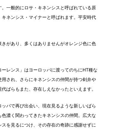
n
す。一般的にロサ・キネンシスと呼ばれている原
、生育状況、本数などによって大きく変動す
e
・キネンシス・マイナーと呼ばれます。平安時代
ため、
カート上では未記載
となっておりま
n
。
s
i
咲きがあり、多くはありませんがオレンジ色に色
注文後にお送りする「ご注文確定メール」に
s
、送料を含めて調整した金額をお知らせいた
個
ます。送料等に不都合ございましたら、メー
ーレンス」はヨーロッパに渡ってのちにHT種な
到着後にキャンセルを承っております。
使用され、さらにキネンシスの仲間が持つ剣弁や
現代ばらもまた、存在しえなかったといえます。
前のお見積もりがご希望の場合は「お問い合
せフォーム」よりご連絡をお願いいたしま
ロッパで再び出会い、現在見るような新しいばら
。
も色濃く関わってきたキネンシスの仲間。広大な
シスを見るにつけ、その存在の奇跡に感謝せずに