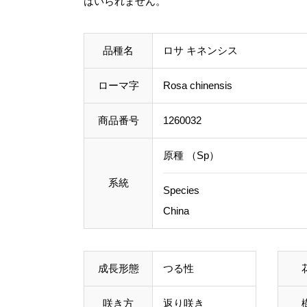
はいられません。
品種名
ロサ キネンシス
ローマ字
Rosa chinensis
商品番号
1260032
原種 （Sp）
系統
Species
China
成長形態
つる性
咲き方
返り咲き