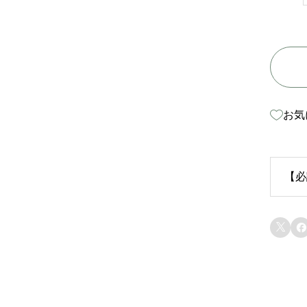
お気
【必
生


苗
り
ま