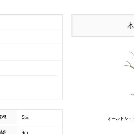
花径
5㎝
オールドシュ
樹高
4m