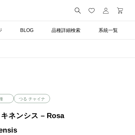

ジ
BLOG
品種詳細検索
系統一覧
ばら苗の手入れ

返り咲き性つるばらと四
季咲きばらの管理の違い
種
つる チャイナ
キネンシス – Rosa
ensis