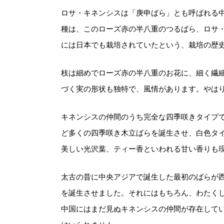
ロサ・キネンシスは「庚申ばら」とも呼ばれる
種は、このローズ赤の半八重のつるばら、ロサ
には日本でも栽培されていたという、栽培の歴
枝は細めでローズ赤の半八重のお花に、細く繊
づく実の形状も独特で、風情があります。やは
キネンシスの仲間のうち完全な四季咲きタイプ
ど多くの四季咲き木立ばらを誕生させ、白色タ
美しい光沢葉、ティー香といわれる甘い香りも
太古の昔に中央アジアで誕生した最初のばらが
を誕生させました。それにはもちろん、わたく
中国にはまだ見ぬキネンシスの仲間が存在して