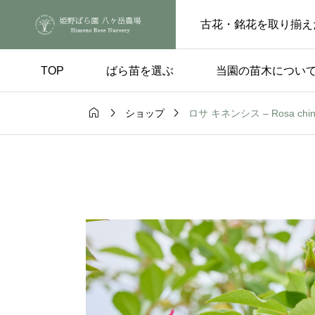
古花・銘花を取り揃え
TOP
ばら苗を選ぶ
当園の苗木につい



ロサ キネンシス – Rosa chine
ショップ
手入れ
品種の選び方

ートピンチの
実付きのよい品種 – 
らの花後、もうひと
楽しみ