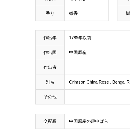
香り
微香
樹
作出年
1789年以前
作出国
中国原産
作出者
別名
Crimson China Rose . Bengal 
その他
交配親
中国原産の庚申ばら