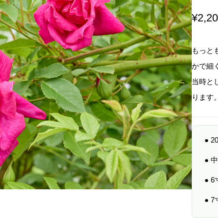
¥
2,2
もっと
かで細
当時と
ります
● 
●
● 
● 