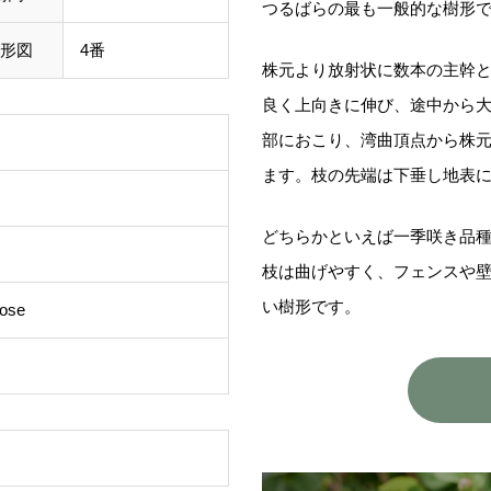
つるばらの最も一般的な樹形
形図
4番
株元より放射状に数本の主幹
良く上向きに伸び、途中から
部におこり、湾曲頂点から株
ます。枝の先端は下垂し地表
どちらかといえば一季咲き品
枝は曲げやすく、フェンスや
い樹形です。
Rose