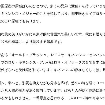
中国原産の原種ばらのひとつで、多くの兄弟（変種）を持っていま
態
・キネンシス・メジャーのことを指しており、四季咲きタイプロサ
る
史の古い原種でもあります。
す
細な葉の茂りがいかにも東洋的な雰囲気で美しいです。秋にも返り
ご
り和風の植栽に、より調和する印象です。
て
し
である「オールド・ブラッシュ」や「ロサ・キネンシス・センパフロ
ル
イプのロサ・キネンシス・アルバはロサ・オドラータの名で台木に
現代ばらへと受け継がれています。キネンシスの存在なくしては、
事
わ
西へ、東へと、形質を換えながら分布を広げ、悠久の時を経てヨー
す
したち人間の働きが深く関与しています。ばらと人が紡ぐ物語に最
いるかもしれません。一番原点と思われる、このローズ赤のキネン