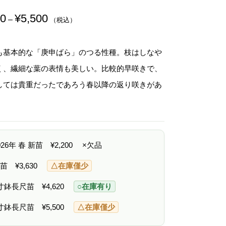
00
¥
5,500
価
–
（税込）
格
帯
:
¥
も基本的な「庚申ばら」のつる性種。枝はしなや
2
,
く、繊細な葉の表情も美しい。比較的早咲きで、
2
0
しては貴重だったであろう春以降の返り咲きがあ
0
–
。
¥
5
,
5
0
2026年 春 新苗
¥
2,200
×欠品
0
 中苗
¥
3,630
△在庫僅少
6寸鉢長尺苗
¥
4,620
○在庫有り
7寸鉢長尺苗
¥
5,500
△在庫僅少