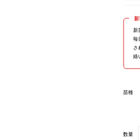
新
新
毎
さ
絡
苗種
数量