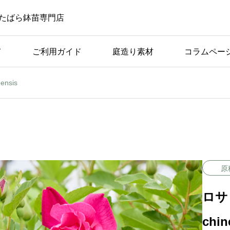
たばら鉢苗専門店
て
ご利用ガイド
庭造り素材
コラムペー
nsis
ばら苗の手入れ
ば
アーチ仕立てに適してい
つの
る品種の条件と具体例
原
ロサ 
chin