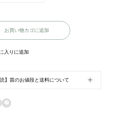
サ
キ
ネ
お買い物カゴに追加
ン
シ
ス
に入りに追加
-
R
読】苗のお値段と送料について
o
s
a
育状況が各苗、また季節ごとに異なるため、

c
のお値段は
「概算価格」
での表示となってお
h
ます。
i
た、送料につきましては、苗の種類、生育形