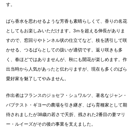
す。
等に不都合ございましたら、メール到着後にキャンセ
c
ルを承っております。
t
ばら香水を思わせるような芳香も素晴らしくて、香りの名花
o
としてもお楽しみいただけます。3ｍを超える伸長がありま
事前のお見積もりがご希望の場合は「お問い合わせフ
r
すので、窓回りやトンネル状の仕立てなど、枝を誘引して咲
ォーム」よりご連絡をお願いいたします。
i
かせる、つるばらとしての扱いが適切です。返り咲きも多
a
く、春ほどではありませんが、秋にも開花が楽しめます。作
個
出当時から人気があったと伝わりますが、現在も多くのばら
愛好家を魅了してやみません。
作出者はフランスのジョセフ・シュワルツ、著名なジャン・
バプテスト・ギヨーの農場を引き継ぎ、ばら育種家として期
待されましたが38歳の若さで夭折、残された2番目の妻マリ
ー・ルイーズがその後の事業を支えました。