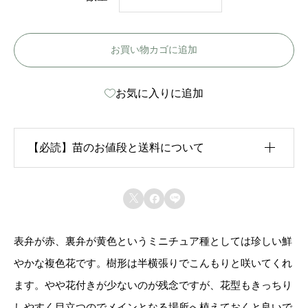
オ
ー
お買い物カゴに追加
バ
ー
お気に入りに追加
ザ
レ
イ
【必読】苗のお値段と送料について
ン
ボ
生育状況が各苗、また季節ごとに異なるため、苗のお



ー
値段は
「概算価格」
での表示となっております。
-
表弁が赤、裏弁が黄色というミニチュア種としては珍しい鮮
また、送料につきましては、苗の種類、生育形態、生
O
やかな複色花です。樹形は半横張りでこんもりと咲いてくれ
育状況、本数などによって大きく変動するため、
カー
v
ます。やや花付きが少ないのが残念ですが、花型もきっちり
ト上では未記載
となっております。
e
しやすく目立つのでメインとなる場所へ植えておくと良いで