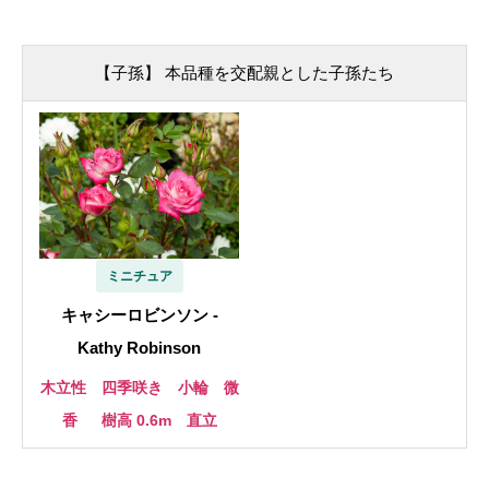
【子孫】 本品種を交配親とした子孫たち
ミニチュア
キャシーロビンソン -
Kathy Robinson
木立性 四季咲き 小輪 微
香
樹高 0.6m 直立