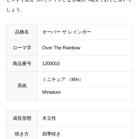
r
しょう。
ご注文後にお送りする「ご注文確定メール」にて、送
T
料を含めて調整した金額をお知らせいたします。送料
h
等に不都合ございましたら、メール到着後にキャンセ
品種名
オーバー ザ レインボー
e
ルを承っております。
R
ローマ字
Over The Rainbow
a
事前のお見積もりがご希望の場合は「お問い合わせフ
i
商品番号
1200010
ォーム」よりご連絡をお願いいたします。
n
ミニチュア （Min）
b
系統
o
Miniature
w
個
成長形態
木立性
咲き方
四季咲き