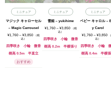
ミニチュア
ミニチュア
ミニチュア
マジック キャローセル
雪姫 – yukihime
ベビー キャロル – B
– Magic Carrousel
価
y Carol
¥
1,760
–
¥
3,850
（税
格
込）
価
帯
価
¥
1,760
–
¥
3,850
¥
1,760
–
¥
3,850
（税
格
:
格
四季咲き 小輪 微香
込）
込）
帯
¥
帯
:
1
:
四季咲き 小輪 微香
四季咲き 小輪 
樹高 0.2m 半横張り
¥
,
¥
1
7
1
樹高 0.5m 半直立
樹高 0.4m 半横
,
6
,
7
0
7
おすすめ
6
–
6
0
¥
0
–
3
–
¥
,
¥
3
8
3
,
5
,
8
0
8
5
5
0
0