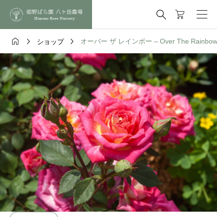




オーバー ザ レインボー – Over The Rainbo
ショップ