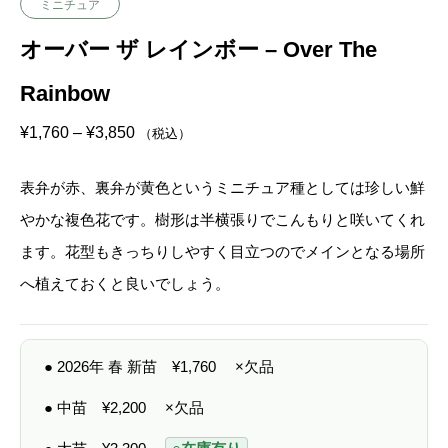
ミニチュア
オーバー ザ レインボー – Over The
Rainbow
価
¥
1,760
–
¥
3,850
（税込）
格
帯
:
表弁が赤、裏弁が黄色というミニチュア種としては珍しい鮮
¥
1
やかな複色花です。樹形は半横張りでこんもりと咲いてくれ
,
7
ます。花型もきっちりしやすく目立つのでメインとなる場所
6
0
へ植えておくと良いでしょう。
–
¥
3
,
8
● 2026年 春 新苗
¥
1,760
×欠品
5
0
● 中苗
¥
2,200
×欠品