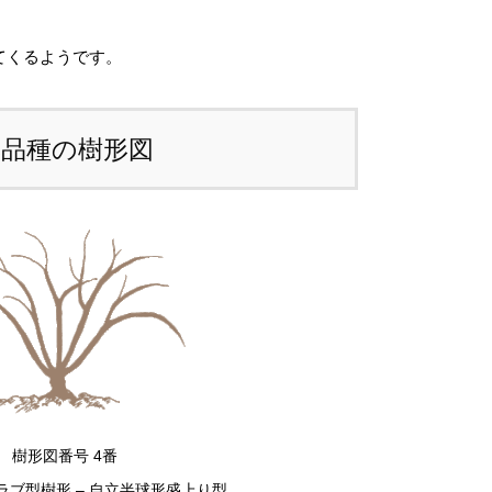
ため、
カート上では未記載
となっておりま
。
てくるようです。
注文後にお送りする「ご注文確定メール」に
、送料を含めて調整した金額をお知らせいた
本品種の樹形図
ます。送料等に不都合ございましたら、メー
到着後にキャンセルを承っております。
前のお見積もりがご希望の場合は「お問い合
せフォーム」よりご連絡をお願いいたしま
。
樹形図番号 4番
ラブ型樹形 – 自立半球形盛上り型