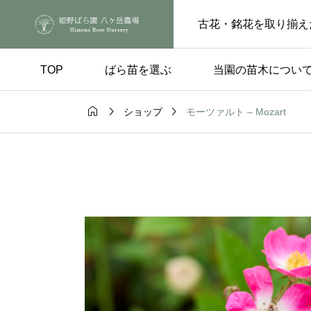
古花・銘花を取り揃え
TOP
ばら苗を選ぶ
当園の苗木につい



モーツァルト – Mozart
ショップ
手入れ
品種の選び方

ートピンチの
実付きのよい品種 – 
らの花後、もうひと
楽しみ