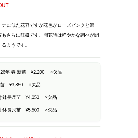
格
帯
OUT
:
¥
2
,
ーナに似た花容ですが花色がローズピンクと濃
2
0
育もさらに旺盛です。開花時は軽やかな調べが聞
0
–
くるようです。
¥
5
,
5
0
2026年 春 新苗
¥
2,200
×欠品
0
 中苗
¥
3,850
×欠品
6寸鉢長尺苗
¥
4,950
×欠品
7寸鉢長尺苗
¥
5,500
×欠品