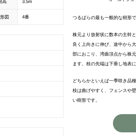
樹高
3.5m
形図
4番
つるばらの最も一般的な樹形
株元より放射状に数本の主幹
良く上向きに伸び、途中から
部におこり、湾曲頂点から株
ます。枝の先端は下垂し地表
どちらかといえば一季咲き品
枝は曲げやすく、フェンスや
い樹形です。