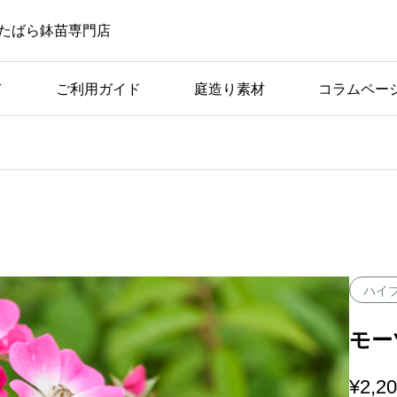
たばら鉢苗専門店
て
ご利用ガイド
庭造り素材
コラムペー
ばら苗の手入れ
ば
アーチ仕立てに適してい
つの
る品種の条件と具体例
ハイ
モーツ
¥
2,2