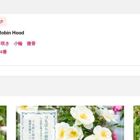
ク
bin Hood
し咲き 小輪 微香
 4番