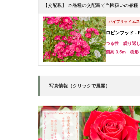
【交配親】 本品種の交配親で当園扱いの品種
ハイブリッド ムス
ロビンフッド - Ro
つる性 繰り返
樹高 3.5m 樹形
写真情報（クリックで展開）