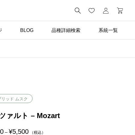

ジ
BLOG
品種詳細検索
系統一覧
ばら苗の手入れ

返り咲き性つるばらと四
季咲きばらの管理の違い
ブリッド ムスク
ァルト – Mozart
00
¥
5,500
価
–
（税込）