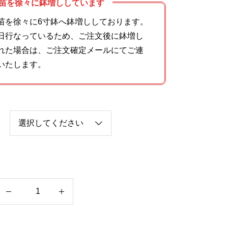
苗を徐々に鉢増ししています
苗を徐々に6寸鉢へ鉢増ししております。
日行なっているため、ご注文後に鉢増し
れた場合は、ご注文確定メールにてご連
いたします。
モ
ー
ツ