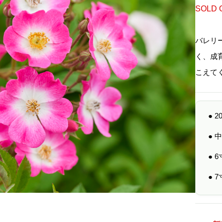
SOLD 
バレリ
く、成
こえて
● 
●
● 
● 