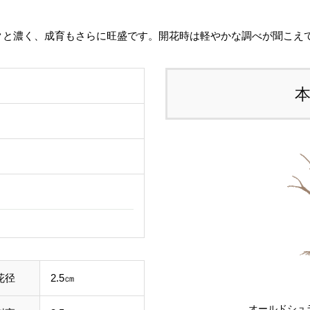
る
す
クと濃く、成育もさらに旺盛です。開花時は軽やかな調べが聞こえ
ご
て
し
ル
事
）
わ
す
花径
2.5㎝
オールドシュ