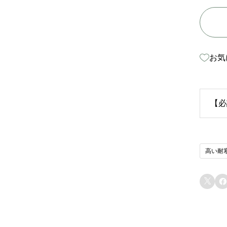
お気
【必
生
高い耐
苗
り


ま
態