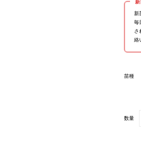
新
新
毎
さ
絡
苗種
数量