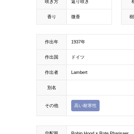
咲き方
返り咲き
香り
微香
樹
作出年
1937年
作出国
ドイツ
作出者
Lambert
別名
その他
高い耐寒性
交配親
Robin Hood
× Rote Pharisaer