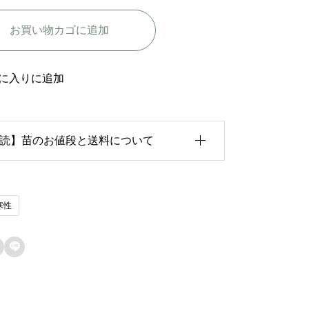
ァ
お買い物カゴに追加
ル
ト
-
に入りに追加
M
o
読】苗のお値段と送料について
z
a
r
育状況が各苗、また季節ごとに異なるため、
寒性
t
のお値段は
「概算価格」
での表示となってお
個
ます。

た、送料につきましては、苗の種類、生育形
、生育状況、本数などによって大きく変動す