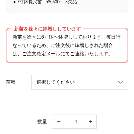
● 7寸鉢長尺苗
¥
5,500
×欠品
新苗を徐々に鉢増ししています
新苗を徐々に6寸鉢へ鉢増ししております。毎日行
なっているため、ご注文後に鉢増しされた場合
は、ご注文確定メールにてご連絡いたします。
苗種
数量
モ