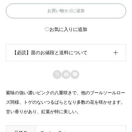
ー
お買い物カゴに追加
レ
ッ
お気に入りに追加
テ
ィ
-
【必読】苗のお値段と送料について
M
o
生育状況が各苗、また季節ごとに異なるため、苗のお



r
値段は
「概算価格」
での表示となっております。
l
紫味の強い濃いピンクの八重咲きで、他のブールソールロー
また、送料につきましては、苗の種類、生育形態、生
e
ズ同様、トゲのないつるばらとなり多数の花を咲かせます。
育状況、本数などによって大きく変動するため、
カー
t
甘い香りがあり、紅葉が特に美しい。
ト上では未記載
となっております。
i
i
ご注文後にお送りする「ご注文確定メール」にて、送