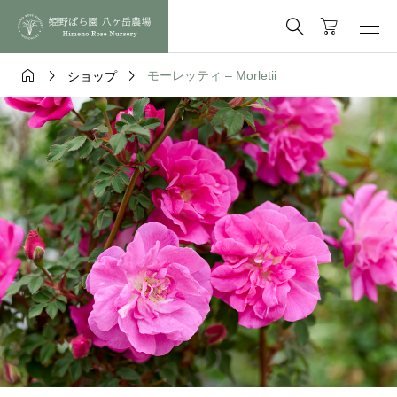




モーレッティ – Morletii
ショップ