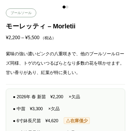
ブールソール
モーレッティ – Morletii
価
¥
2,200
–
¥
5,500
（税込）
格
帯
:
紫味の強い濃いピンクの八重咲きで、他のブールソールロー
¥
2
ズ同様、トゲのないつるばらとなり多数の花を咲かせます。
,
2
甘い香りがあり、紅葉が特に美しい。
0
0
–
¥
5
● 2026年 春 新苗
¥
2,200
×欠品
,
5
0
● 中苗
¥
3,300
×欠品
0
● 6寸鉢長尺苗
¥
4,620
△在庫僅少