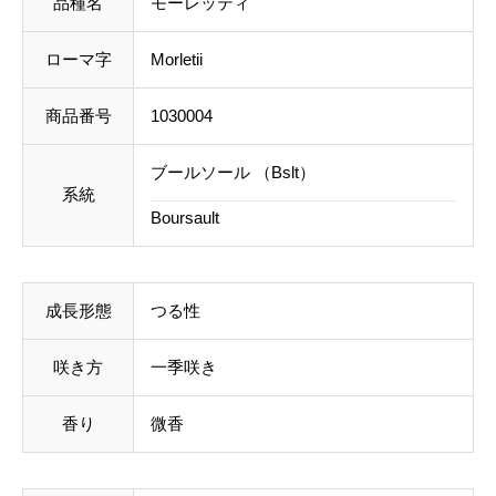
品種名
モーレッティ
個
料を含めて調整した金額をお知らせいたします。送料
ローマ字
Morletii
等に不都合ございましたら、メール到着後にキャンセ
ルを承っております。
商品番号
1030004
事前のお見積もりがご希望の場合は「お問い合わせフ
ブールソール （Bslt）
系統
ォーム」よりご連絡をお願いいたします。
Boursault
成長形態
つる性
咲き方
一季咲き
香り
微香