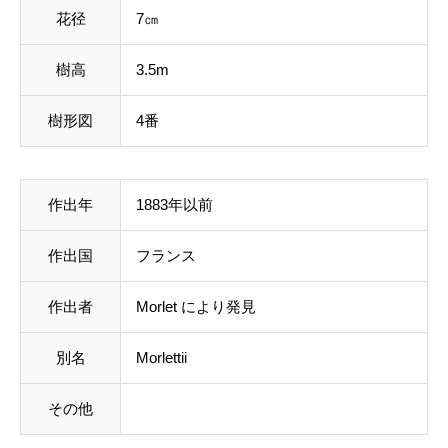
花径
7㎝
樹高
3.5m
樹形図
4番
作出年
1883年以前
作出国
フランス
作出者
Morlet により発見
別名
Morlettii
その他