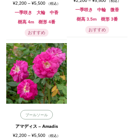
e
価
¥
2,200
–
¥
5,500
（税込）
価
¥
2,200
–
¥
5,500
（税込）
格
格
帯
一季咲き 中輪 微香
帯
一季咲き 大輪 中香
:
:
¥
樹高 3.5m 樹形 3番
¥
樹高 4m 樹形 4番
2
2
,
,
おすすめ
2
おすすめ
2
0
0
0
0
–
–
¥
¥
5
5
,
,
5
5
0
0
0
0
ブールソール
アマディス – Amadis
価
¥
2,200
–
¥
5,500
（税込）
格