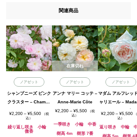
関連商品
在庫切れ
ノアゼット
ノアゼット
ノアゼット
シャンプニーズ ピンク
アンナ マリー コッテ –
マダム アルフレッド
クラスター – Champn
Anne-Marie Côte
ャリエール – Mada
ey’s Pink Cluster
価
Alfred Carrière
¥
2,200
–
¥
5,500
（税
価
価
¥
2,200
–
¥
5,500
¥
2,200
–
¥
5,500
（税
格
込）
格
格
込）
込）
帯
帯
帯
:
一季咲き 小輪 中香
:
:
繰り返し咲き 小輪
返り咲き 中輪 
¥
¥
¥
微香
2
樹高 4m 樹形 7番
2
2
,
樹高 5m 樹形 4