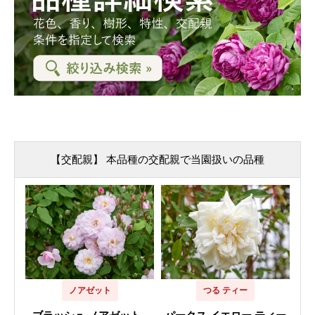
【交配親】 本品種の交配親で当園扱いの品種
ノアゼット
つる ティー