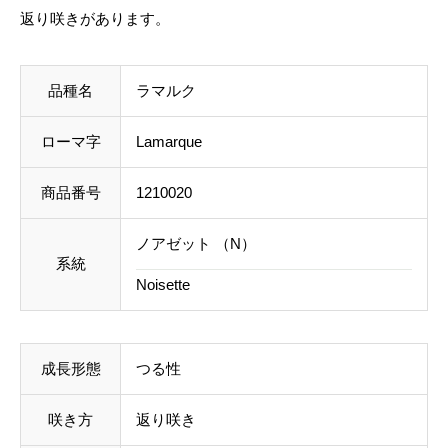
返り咲きがあります。
料を含めて調整した金額をお知らせいたします。送料
等に不都合ございましたら、メール到着後にキャンセ
ルを承っております。
品種名
ラマルク
事前のお見積もりがご希望の場合は「お問い合わせフ
ローマ字
Lamarque
ォーム」よりご連絡をお願いいたします。
商品番号
1210020
ノアゼット （N）
系統
Noisette
成長形態
つる性
咲き方
返り咲き