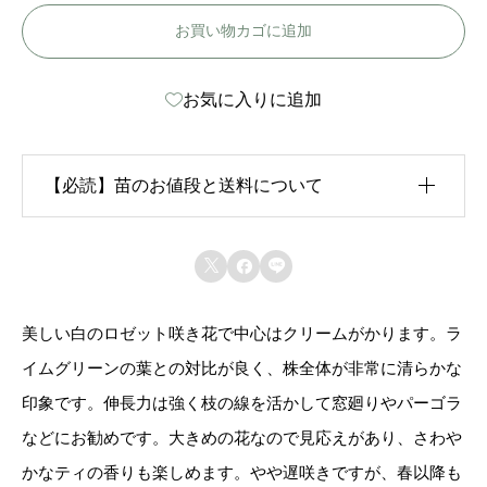
お買い物カゴに追加
ル
ク
お気に入りに追加
-
L
a
【必読】苗のお値段と送料について
m
a
生育状況が各苗、また季節ごとに異なるため、苗のお



r
値段は
「概算価格」
での表示となっております。
q
美しい白のロゼット咲き花で中心はクリームがかります。ラ
また、送料につきましては、苗の種類、生育形態、生
u
イムグリーンの葉との対比が良く、株全体が非常に清らかな
育状況、本数などによって大きく変動するため、
カー
e
印象です。伸長力は強く枝の線を活かして窓廻りやパーゴラ
ト上では未記載
となっております。
個
などにお勧めです。大きめの花なので見応えがあり、さわや
かなティの香りも楽しめます。やや遅咲きですが、春以降も
ご注文後にお送りする「ご注文確定メール」にて、送