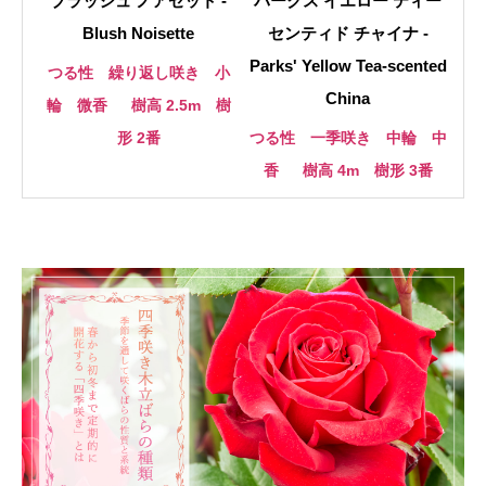
ブラッシュ ノアゼット -
パークス イエロー ティー
Blush Noisette
センティド チャイナ -
Parks' Yellow Tea-scented
つる性 繰り返し咲き 小
China
輪 微香
樹高 2.5m 樹
形 2番
つる性 一季咲き 中輪 中
香
樹高 4m 樹形 3番