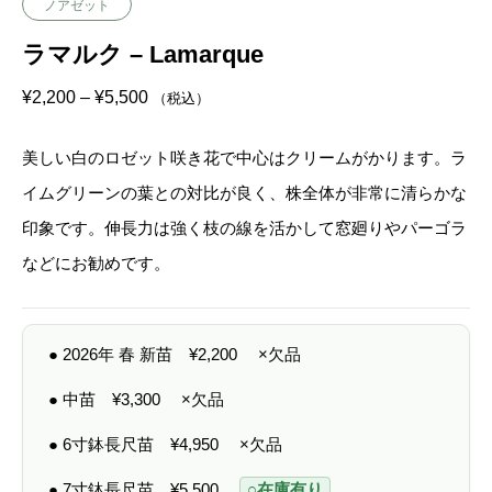
ノアゼット
ラマルク – Lamarque
価
¥
2,200
–
¥
5,500
（税込）
格
帯
:
美しい白のロゼット咲き花で中心はクリームがかります。ラ
¥
2
イムグリーンの葉との対比が良く、株全体が非常に清らかな
,
2
印象です。伸長力は強く枝の線を活かして窓廻りやパーゴラ
0
0
などにお勧めです。
–
¥
5
,
5
● 2026年 春 新苗
¥
2,200
×欠品
0
0
● 中苗
¥
3,300
×欠品
● 6寸鉢長尺苗
¥
4,950
×欠品
● 7寸鉢長尺苗
¥
5,500
○在庫有り