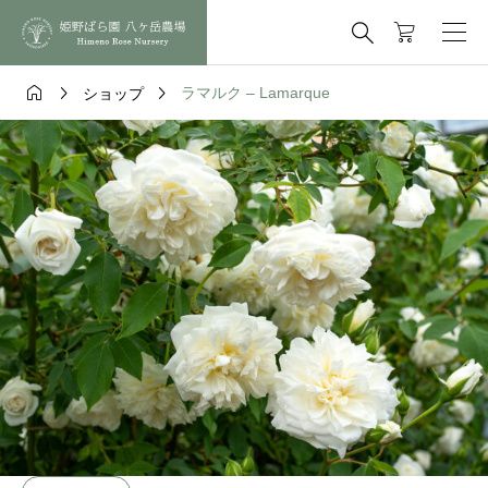




ラマルク – Lamarque
ショップ