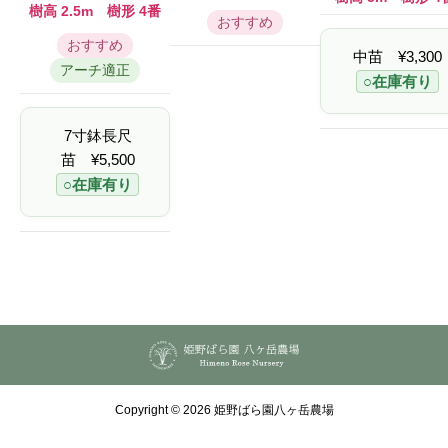
,
,
樹高 2.5m 樹形 4番
2
2
2
おすすめ
0
0
0
0
おすすめ
0
0
–
中苗
¥
3,300
–
–
¥
アーチ適正
¥
¥
5
○在庫有り
5
5
,
,
,
5
5
5
0
0
0
7寸鉢長尺
0
0
0
苗
¥
5,500
○在庫有り
Copyright © 2026 姫野ばら園八ヶ岳農場