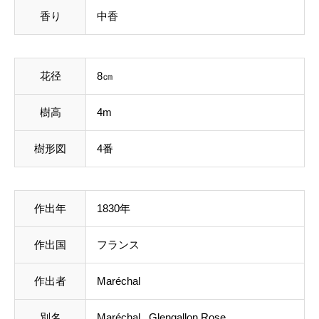
香り
中香
花径
8㎝
樹高
4m
樹形図
4番
作出年
1830年
作出国
フランス
作出者
Maréchal
別名
Maréchal , Glengallon Rose