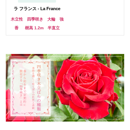
ラ フランス - La France
木立性 四季咲き 大輪 強
香
樹高 1.2m 半直立