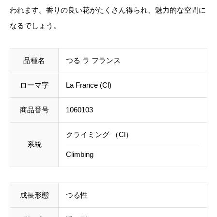
われます。香りの良い花がたくさん得られ、魅力的な空間に
c
なるでしょう。
ご注文後にお送りする「ご注文確定メール」にて、送
e
料を含めて調整した金額をお知らせいたします。送料
(
等に不都合ございましたら、メール到着後にキャンセ
品種名
つる ラ フランス
C
ルを承っております。
l
ローマ字
La France (Cl)
)
事前のお見積もりがご希望の場合は「お問い合わせフ
個
商品番号
1060103
ォーム」よりご連絡をお願いいたします。
クライミング （Cl）
系統
Climbing
成長形態
つる性