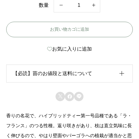
数量
つ
る
お買い物カゴに追加
ラ
フ
お気に入りに追加
ラ
ン
ス
【必読】苗のお値段と送料について
-
L
生育状況が各苗、また季節ごとに異なるため、苗のお



a
値段は
「概算価格」
での表示となっております。
F
香りの名花で、ハイブリッドティー第一号品種である「ラ・
また、送料につきましては、苗の種類、生育形態、生
r
フランス」のつる性種。返り咲きがあり、枝は直立気味に長
育状況、本数などによって大きく変動するため、
カー
a
く伸びるので、やはり壁面やパーゴラへの植栽が適当かと思
ト上では未記載
となっております。
n