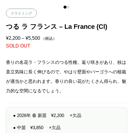
クライミング
つる ラ フランス – La France (Cl)
価
¥
2,200
–
¥
5,500
（税込）
格
SOLD OUT
帯
:
¥
2
香りの名花ラ・フランスのつる性種。返り咲きがあり、枝は
,
2
直立気味に長く伸びるので、やはり壁面やパーゴラへの植栽
0
0
が適当かと思われます。香りの良い花がたくさん得られ、魅
–
¥
力的な空間になるでしょう。
5
,
5
0
0
● 2026年 春 新苗
¥
2,200
×欠品
● 中苗
¥
3,850
×欠品