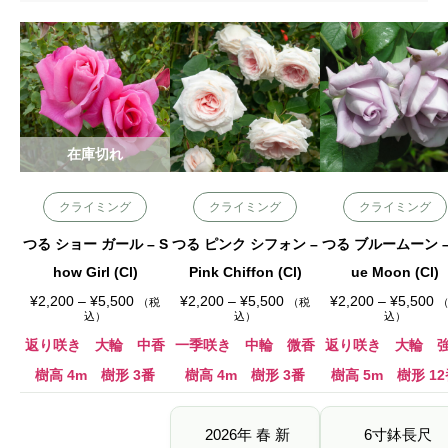
在庫切れ
クライミング
クライミング
クライミング
つる ショー ガール – S
つる ピンク シフォン –
つる ブルームーン – 
how Girl (Cl)
Pink Chiffon (Cl)
ue Moon (Cl)
価
価
価
¥
2,200
–
¥
5,500
¥
2,200
–
¥
5,500
¥
2,200
–
¥
5,500
（税
（税
格
格
格
込）
込）
込）
帯
帯
帯
:
:
:
返り咲き 大輪 中香
一季咲き 中輪 微香
返り咲き 大輪 
¥
¥
¥
2
2
2
樹高 4m 樹形 3番
樹高 4m 樹形 3番
樹高 5m 樹形 1
,
,
,
2
2
2
0
0
0
0
0
0
2026年 春 新
6寸鉢長尺
–
–
–