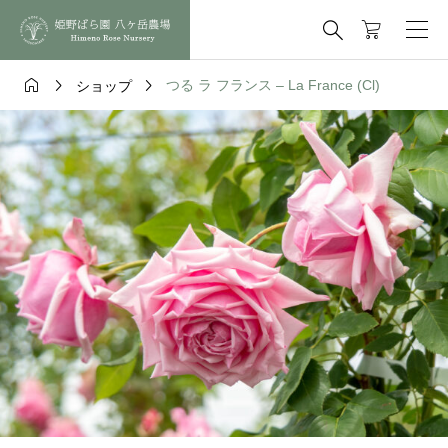




つる ラ フランス – La France (Cl)
ショップ