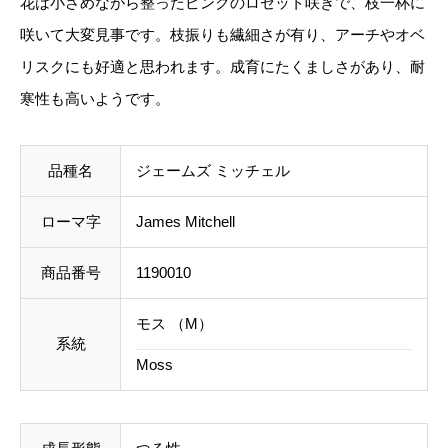
花は小さめながら整ったピンクのロゼット咲きで、枝一杯に
ト上では未記載
となっております。
m
咲いて大変見事です。枝振りも繊細さが有り、アーチやオベ
e
リスクにも好適と思われます。成育にたくましさがあり、耐
ご注文後にお送りする「ご注文確定メール」にて、送
s
寒性も高いようです。
料を含めて調整した金額をお知らせいたします。送料
M
等に不都合ございましたら、メール到着後にキャンセ
i
ルを承っております。
品種名
ジェームズ ミッチェル
t
c
ローマ字
James Mitchell
事前のお見積もりがご希望の場合は「お問い合わせフ
h
ォーム」よりご連絡をお願いいたします。
e
商品番号
1190010
l
モス （M）
l
系統
Moss
個