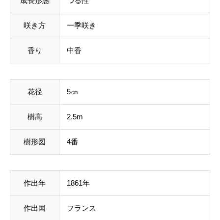
成長形態
つる性
咲き方
一季咲き
香り
中香
花径
5㎝
樹高
2.5m
樹形図
4番
作出年
1861年
作出国
フランス