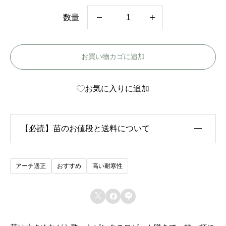
数量
ジ
ェ
お買い物カゴに追加
ー
ム
お気に入りに追加
ズ
ミ
ッ
【必読】苗のお値段と送料について
チ
ェ
生育状況が各苗、また季節ごとに異なるため、苗のお
アーチ適正
おすすめ
高い耐寒性
ル
値段は
「概算価格」
での表示となっております。
-



また、送料につきましては、苗の種類、生育形態、生
J
育状況、本数などによって大きく変動するため、
カー
a