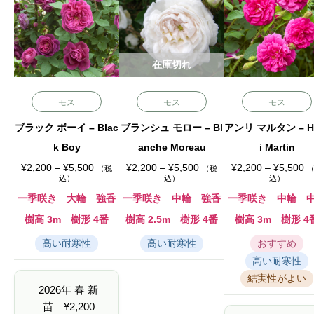
在庫切れ
モス
モス
モス
ブラック ボーイ – Blac
ブランシュ モロー – Bl
アンリ マルタン – H
k Boy
anche Moreau
i Martin
価
価
価
¥
2,200
–
¥
5,500
¥
2,200
–
¥
5,500
¥
2,200
–
¥
5,500
（税
（税
格
格
格
込）
込）
込）
帯
帯
帯
:
:
:
一季咲き 大輪 強香
一季咲き 中輪 強香
一季咲き 中輪 
¥
¥
¥
2
2
2
樹高 3m 樹形 4番
樹高 2.5m 樹形 4番
樹高 3m 樹形 4
,
,
,
2
2
2
高い耐寒性
高い耐寒性
おすすめ
0
0
0
0
0
0
高い耐寒性
–
–
–
¥
¥
¥
結実性がよい
5
5
5
2026年 春 新
,
,
,
5
5
5
苗
¥
2,200