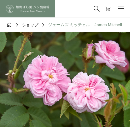




ジェームズ ミッチェル – James Mitchell
ショップ