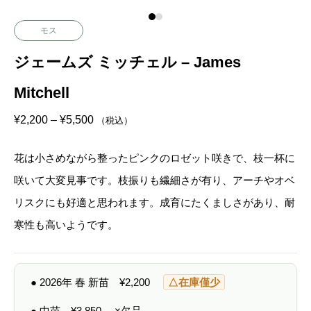
モス
ジェームズ ミッチェル – James
Mitchell
価
¥
2,200
–
¥
5,500
（税込）
格
帯
:
花は小さめながら整ったピンクのロゼット咲きで、枝一杯に
¥
2
咲いて大変見事です。枝振りも繊細さが有り、アーチやオベ
,
2
リスクにも好適と思われます。成育にたくましさがあり、耐
0
0
寒性も高いようです。
–
¥
5
,
5
● 2026年 春 新苗
¥
2,200
△在庫僅少
0
0
● 中苗
¥
3,850
×欠品