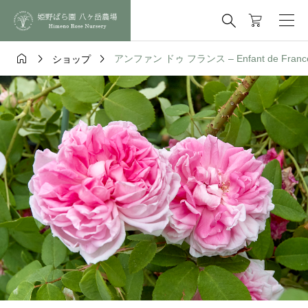




アンファン ドゥ フランス – Enfant de Franc
ショップ