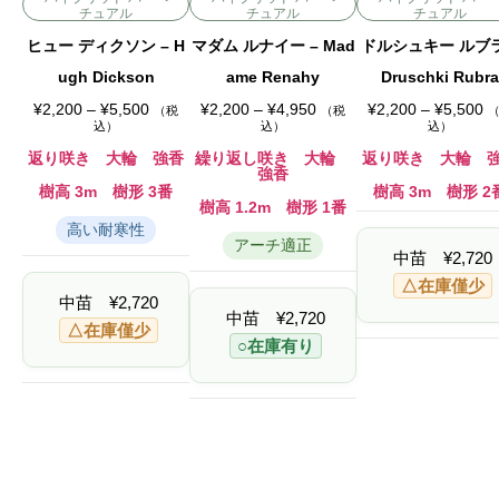
チュアル
チュアル
チュアル
ヒュー ディクソン – H
マダム ルナイー – Mad
ドルシュキー ルブラ
ugh Dickson
ame Renahy
Druschki Rubra
価
価
価
¥
2,200
–
¥
5,500
¥
2,200
–
¥
4,950
¥
2,200
–
¥
5,500
（税
（税
格
格
格
込）
込）
込）
帯
帯
帯
:
:
:
返り咲き 大輪 強香
繰り返し咲き 大輪
返り咲き 大輪 
¥
¥
¥
強香
2
2
2
樹高 3m 樹形 3番
樹高 3m 樹形 2
,
,
,
樹高 1.2m 樹形 1番
2
2
2
高い耐寒性
0
0
0
アーチ適正
0
0
0
中苗
¥
2,720
–
–
–
¥
¥
¥
△在庫僅少
5
4
5
中苗
¥
2,720
,
,
,
中苗
¥
2,720
5
9
5
△在庫僅少
0
5
0
○在庫有り
0
0
0