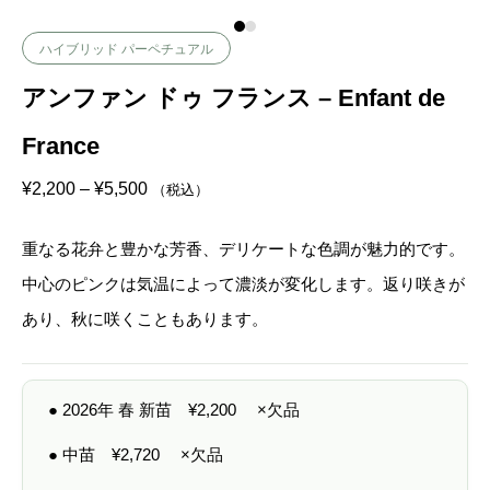
ハイブリッド パーペチュアル
アンファン ドゥ フランス – Enfant de
France
価
¥
2,200
–
¥
5,500
（税込）
格
帯
:
重なる花弁と豊かな芳香、デリケートな色調が魅力的です。
¥
2
中心のピンクは気温によって濃淡が変化します。返り咲きが
,
2
あり、秋に咲くこともあります。
0
0
–
¥
5
● 2026年 春 新苗
¥
2,200
×欠品
,
5
0
● 中苗
¥
2,720
×欠品
0