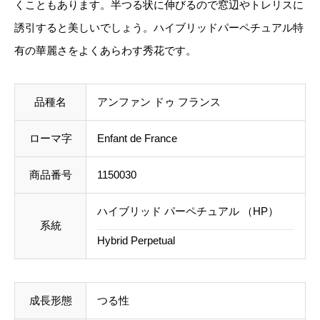
くこともあります。半つる状に伸びるので窓辺やトレリスに
f
誘引すると美しいでしょう。ハイブリッドパーペチュアル特
ご注文後にお送りする「ご注文確定メール」にて、送
a
有の華麗さをよくあらわす秀花です。
料を含めて調整した金額をお知らせいたします。送料
n
等に不都合ございましたら、メール到着後にキャンセ
t
ルを承っております。
品種名
アンファン ドゥ フランス
d
e
事前のお見積もりがご希望の場合は「お問い合わせフ
ローマ字
Enfant de France
F
ォーム」よりご連絡をお願いいたします。
r
商品番号
1150030
a
ハイブリッド パーペチュアル （HP）
n
系統
c
Hybrid Perpetual
e
個
成長形態
つる性