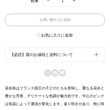
数量
ア
ン
お買い物カゴに追加
フ
ァ
お気に入りに追加
ン
ド
ゥ
【必読】苗のお値段と送料について
フ
ラ
生育状況が各苗、また季節ごとに異なるため、苗のお



ン
値段は
「概算価格」
での表示となっております。
ス
花名前はフランス国王の子どのたちを意味し、重なる花弁と
また、送料につきましては、苗の種類、生育形態、生
-
豊かな芳香、デリケートな色調が魅力的です。中心のピンク
育状況、本数などによって大きく変動するため、
カー
E
は気温によって濃淡が変化します。返り咲きがあり、秋に咲
ト上では未記載
となっております。
n