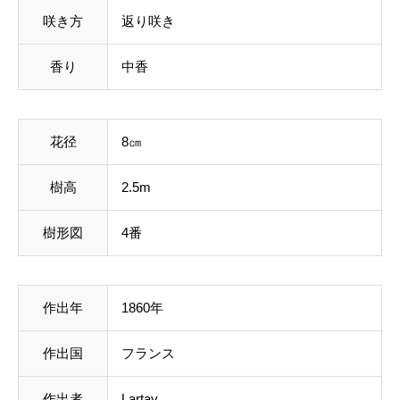
咲き方
返り咲き
香り
中香
花径
8㎝
樹高
2.5m
樹形図
4番
作出年
1860年
作出国
フランス
作出者
Lartay