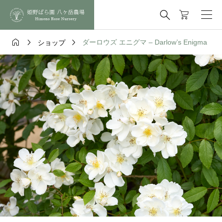




ダーロウズ エニグマ – Darlow’s Enigma
ショップ