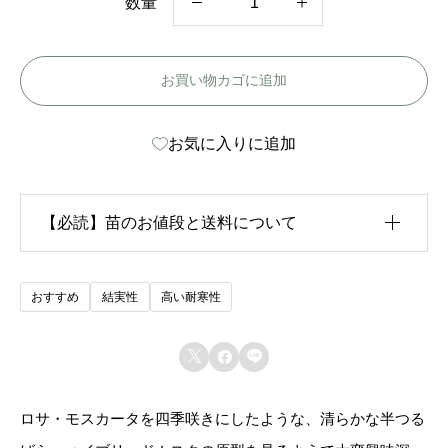
数量
ダ
ー
お買い物カゴに追加
ロ
ウ
お気に入りに追加
ズ
エ
ニ
【必読】苗のお値段と送料について
グ
マ
生育状況が各苗、また季節ごとに異なるため、苗のお
おすすめ
結実性
高い耐寒性
-
値段は
「概算価格」
での表示となっております。
D



また、送料につきましては、苗の種類、生育形態、生
a
育状況、本数などによって大きく変動するため、
カー
r
ロサ・モスカータを四季咲きにしたような、清らかな半つる
ト上では未記載
となっております。
l