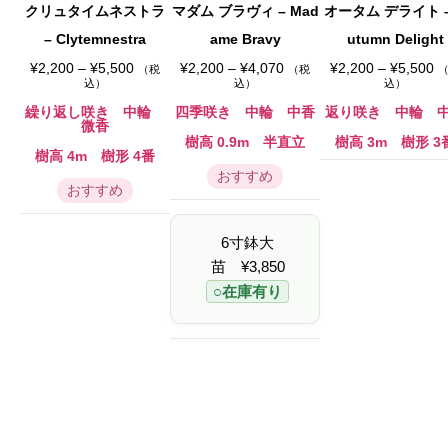
クリュタイムネストラ
マダム ブラヴィ – Mad
オータム デライト –
– Clytemnestra
ame Bravy
utumn Delight
価
価
価
¥
2,200
–
¥
5,500
¥
2,200
–
¥
4,070
¥
2,200
–
¥
5,500
（税
（税
格
格
格
込）
込）
込）
帯
帯
帯
:
:
:
繰り返し咲き 中輪
四季咲き 中輪 中香
返り咲き 中輪 
¥
¥
¥
微香
2
2
2
樹高 0.9m 半直立
樹高 3m 樹形 3
,
,
,
樹高 4m 樹形 4番
2
2
2
おすすめ
0
0
0
おすすめ
0
0
0
–
–
–
¥
¥
¥
5
4
5
6寸鉢大
,
,
,
5
0
5
苗
¥
3,850
0
7
0
○在庫有り
0
0
0