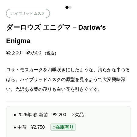
ハイブリッド ムスク
ダーロウズ エニグマ – Darlow’s
Enigma
価
¥
2,200
–
¥
5,500
（税込）
格
帯
:
ロサ・モスカータを四季咲きにしたような、清らかな半つる
¥
2
ばら。ハイブリッドムスクの原型を見るようで大変興味深
,
2
い。光沢ある葉の茂りも白い花を引き立てる。
0
0
–
¥
5
● 2026年 春 新苗
¥
2,200
×欠品
,
5
0
● 中苗
¥
2,750
○在庫有り
0