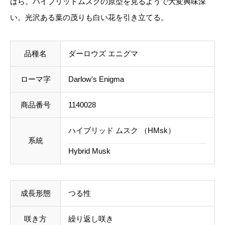
ばら。ハイブリッドムスクの原型を見るようで大変興味深
o
い。光沢ある葉の茂りも白い花を引き立てる。
ご注文後にお送りする「ご注文確定メール」にて、送
w
料を含めて調整した金額をお知らせいたします。送料
'
等に不都合ございましたら、メール到着後にキャンセ
品種名
ダーロウズ エニグマ
s
ルを承っております。
E
ローマ字
Darlow's Enigma
n
事前のお見積もりがご希望の場合は「お問い合わせフ
i
商品番号
1140028
ォーム」よりご連絡をお願いいたします。
g
ハイブリッド ムスク （HMsk）
m
系統
Hybrid Musk
a
個
成長形態
つる性
咲き方
繰り返し咲き