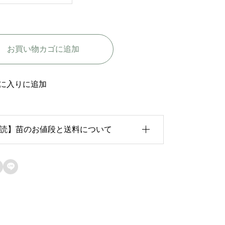
る
コ
ン
お買い物カゴに追加
デ
サ
デ
に入りに追加
サ
ス
読】苗のお値段と送料について
タ
ゴ
-
育状況が各苗、また季節ごとに異なるため、

C
のお値段は
「概算価格」
での表示となってお
o
ます。
n
た、送料につきましては、苗の種類、生育形