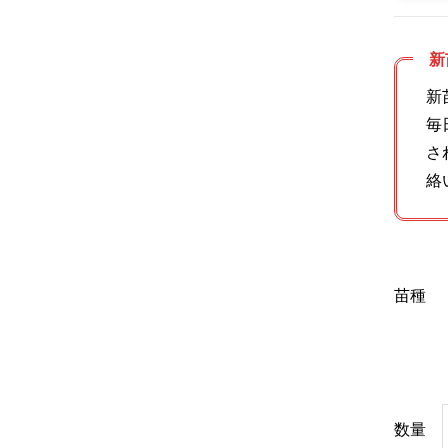
新
新
毎
さ
絡
苗種
数量