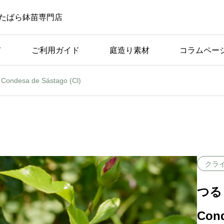
たばら鉢苗専門店
て
ご利用ガイド
庭造り素材
コラムペー
esa de Sástago (Cl)
ばら苗の手入れ
ば
アーチ仕立てに適してい
つの
る品種の条件と具体例
クラ
つる
Cond