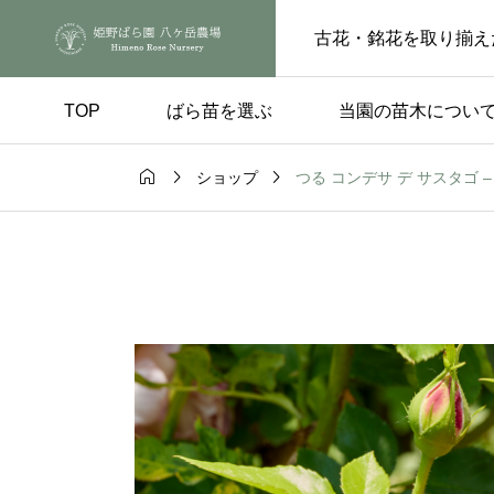
古花・銘花を取り揃え
TOP
ばら苗を選ぶ
当園の苗木につい



つる コンデサ デ サスタゴ – Cond
ショップ
手入れ
品種の選び方

ートピンチの
実付きのよい品種 – 
らの花後、もうひと
楽しみ