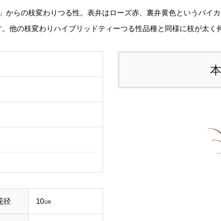
ゴ」からの枝変わりつる性。表弁はローズ赤、裏弁黄色というバイ
態
す。他の枝変わりハイブリッドティーつる性品種と同様に枝が太く
る
す
ご
て
し
ル
事
わ
す
花径
10㎝