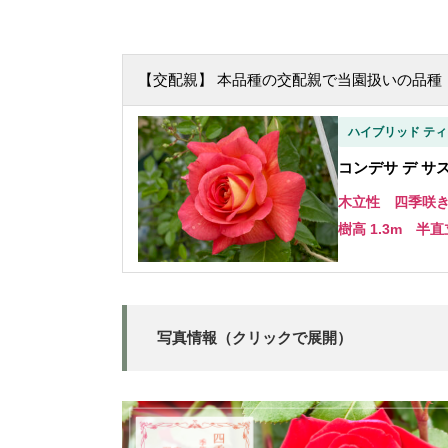
【交配親】 本品種の交配親で当園扱いの品種
ハイブリッド ティ
コンデサ デ サスタゴ
木立性 四季咲
樹高 1.3m 半直
写真情報（クリックで展開）