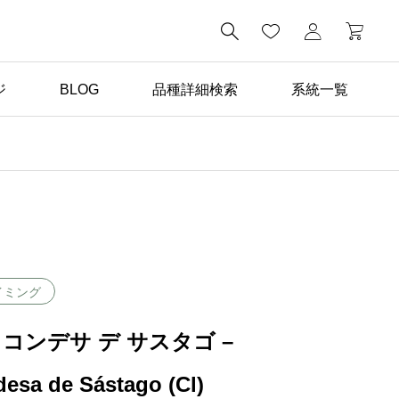

ジ
BLOG
品種詳細検索
系統一覧
ばら苗の手入れ

返り咲き性つるばらと四
季咲きばらの管理の違い
イミング
 コンデサ デ サスタゴ –
esa de Sástago (Cl)