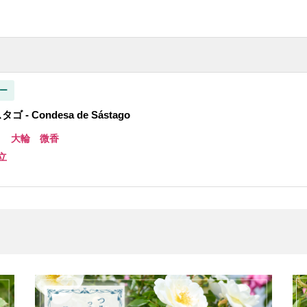
ー
 - Condesa de Sástago
き 大輪 微香
立