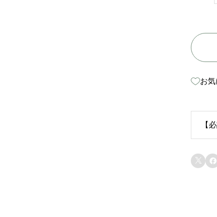
お気
【必
生


苗
り
ま