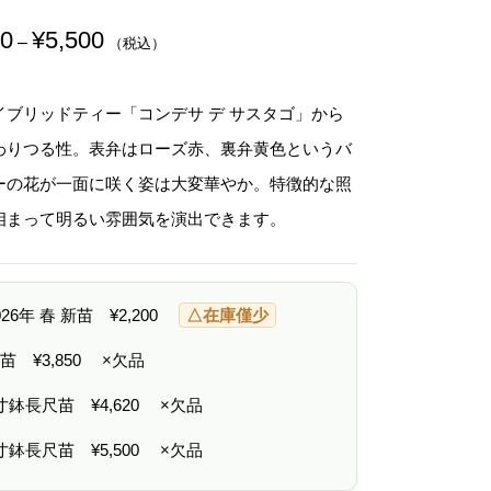
00
¥
5,500
価
–
（税込）
格
帯
:
¥
イブリッドティー「コンデサ デ サスタゴ」から
2
,
わりつる性。表弁はローズ赤、裏弁黄色というバ
2
0
ーの花が一面に咲く姿は大変華やか。特徴的な照
0
–
相まって明るい雰囲気を演出できます。
¥
5
,
5
0
2026年 春 新苗
¥
2,200
△在庫僅少
0
 中苗
¥
3,850
×欠品
6寸鉢長尺苗
¥
4,620
×欠品
7寸鉢長尺苗
¥
5,500
×欠品