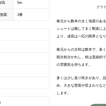
樹高
5m
クライ
形図
3番
株元から数本の太く強度のあ
シュートは概して太く剛直に
より、成長は一応の限界とな
株元からの主幹は数本で、多くの
順次枝分かれし、枝は直線的
の雰囲気を持ちます。
多くは少し返り咲きがあり、
め、大きな壁面や窓まわりな
します。
り