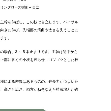
C
ミングローズ樹形 – 自立
l
)
る主幹を伸ばし、この枝は自立します。ベイサル
個
上向きに伸び、先端部の湾曲や太さを失うことに
ります。
場合、3 ～ 5 本止まりです。主幹は途中から
で上部に多くの小枝を茂らせ、ゴツゴツとした枝
品種による差異はあるものの、伸長力がつよいた
ど、高さと広さ、両方かねそなえた植栽場所が適