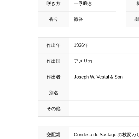
咲き方
一季咲き
香り
微香
樹
作出年
1936年
作出国
アメリカ
作出者
Joseph W. Vestal & Son
別名
その他
交配親
Condesa de Sástago
の枝変わ