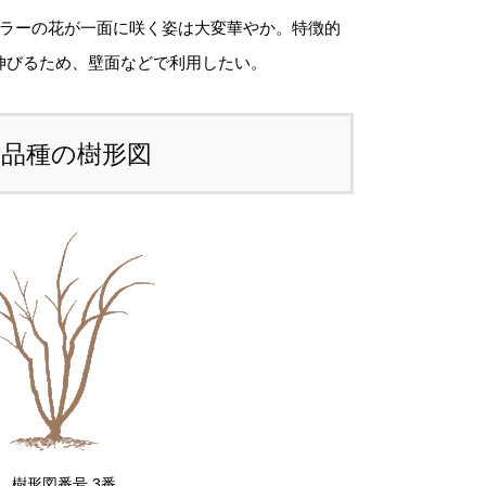
d
カラーの花が一面に咲く姿は大変華やか。特徴的
、生育状況、本数などによって大きく変動す
e
伸びるため、壁面などで利用したい。
ため、
カート上では未記載
となっておりま
s
。
a
d
本品種の樹形図
注文後にお送りする「ご注文確定メール」に
e
、送料を含めて調整した金額をお知らせいた
S
ます。送料等に不都合ございましたら、メー
á
到着後にキャンセルを承っております。
s
t
前のお見積もりがご希望の場合は「お問い合
a
せフォーム」よりご連絡をお願いいたしま
g
。
o
(
樹形図番号 3番