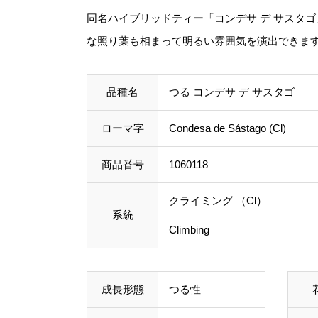
同名ハイブリッドティー「コンデサ デ サスタ
な照り葉も相まって明るい雰囲気を演出できま
品種名
つる コンデサ デ サスタゴ
ローマ字
Condesa de Sástago (Cl)
商品番号
1060118
クライミング （Cl）
系統
Climbing
成長形態
つる性