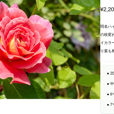
¥
2,2
同名ハ
の枝変
イカラ
り葉も
● 
●
● 
● 