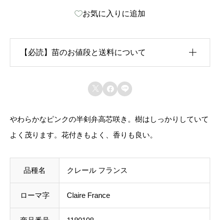
お気に入りに追加
フ
ラ
ン
【必読】苗のお値段と送料について
ス
-
生育状況が各苗、また季節ごとに異なるため、苗のお



C
値段は
「概算価格」
での表示となっております。
l
やわらかなピンクの半剣弁高芯咲き。樹はしっかりしていて
また、送料につきましては、苗の種類、生育形態、生
a
よく茂ります。花付きもよく、香りも良い。
育状況、本数などによって大きく変動するため、
カー
i
ト上では未記載
となっております。
r
品種名
クレール フランス
e
ご注文後にお送りする「ご注文確定メール」にて、送
F
ローマ字
Claire France
料を含めて調整した金額をお知らせいたします。送料
r
等に不都合ございましたら、メール到着後にキャンセ
a