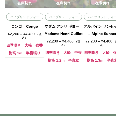
在庫切れ
在庫切れ
在庫切れ
ハイブリッド ティー
ハイブリッド ティー
ハイブリッド ティ
コンゴ – Congo
マダム アンリ ギヨー –
アルパイン サンセ
価
Madame Henri Guillot
– Alpine Sunse
¥
2,200
–
¥
4,400
（税
格
込）
帯
価
価
¥
2,200
–
¥
4,400
¥
2,200
–
¥
4,400
（税
:
格
格
四季咲き 大輪 強香
込）
込）
¥
帯
帯
2
:
:
四季咲き 大輪 中香
四季咲き 大輪 
樹高 1m 半横張り
,
¥
¥
2
2
2
樹高 1.2m 半直立
樹高 1.3m 半直
0
,
,
0
2
2
–
0
0
¥
0
0
4
–
–
,
¥
¥
4
4
4
0
,
,
0
4
4
0
0
0
0