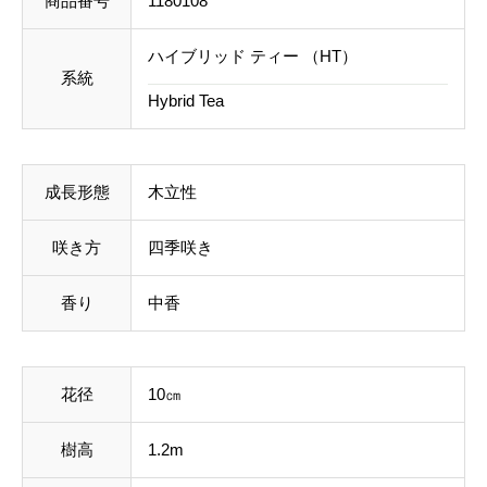
商品番号
1180108
ルを承っております。
n
ハイブリッド ティー （HT）
c
系統
事前のお見積もりがご希望の場合は「お問い合わせフ
e
Hybrid Tea
ォーム」よりご連絡をお願いいたします。
個
成長形態
木立性
咲き方
四季咲き
香り
中香
花径
10㎝
樹高
1.2m