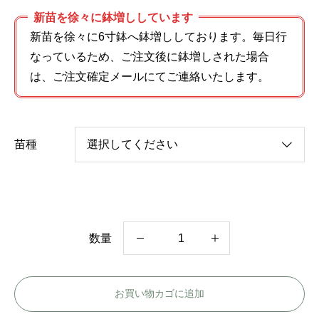
新苗を徐々に鉢増ししています
新苗を徐々に6寸鉢へ鉢増ししております。毎日行
なっているため、ご注文後に鉢増しされた場合
は、ご注文確定メールにてご連絡いたします。
苗種
数量
ク
レ
お買い物カゴに追加
ー
ル