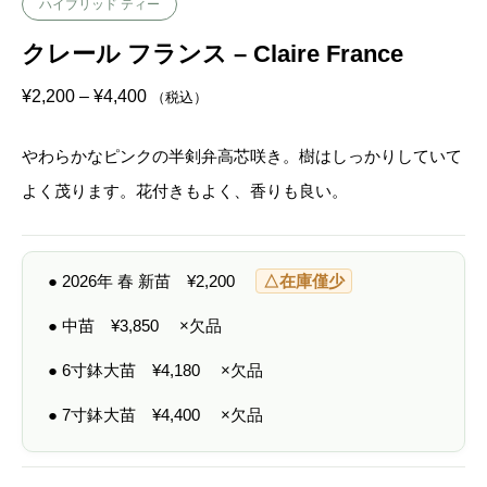
ハイブリッド ティー
クレール フランス – Claire France
価
¥
2,200
–
¥
4,400
（税込）
格
帯
:
やわらかなピンクの半剣弁高芯咲き。樹はしっかりしていて
¥
2
よく茂ります。花付きもよく、香りも良い。
,
2
0
0
–
● 2026年 春 新苗
¥
2,200
△在庫僅少
¥
4
,
● 中苗
¥
3,850
×欠品
4
0
● 6寸鉢大苗
¥
4,180
×欠品
0
● 7寸鉢大苗
¥
4,400
×欠品