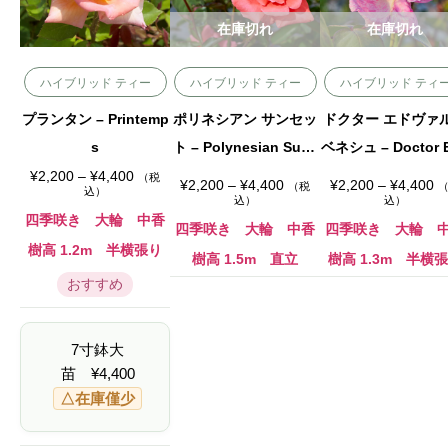
在庫切れ
在庫切れ
ハイブリッド ティー
ハイブリッド ティー
ハイブリッド ティ
プランタン – Printemp
ポリネシアン サンセッ
ドクター エドヴァ
s
ト – Polynesian Suns
ベネシュ – Doctor 
価
et
ard Benes
¥
2,200
–
¥
4,400
（税
価
価
¥
2,200
–
¥
4,400
¥
2,200
–
¥
4,400
（税
格
込）
格
格
込）
込）
帯
帯
帯
:
四季咲き 大輪 中香
:
:
四季咲き 大輪 中香
四季咲き 大輪 
¥
¥
¥
2
樹高 1.2m 半横張り
2
2
,
樹高 1.5m 直立
樹高 1.3m 半横
,
,
2
2
2
おすすめ
0
0
0
0
0
0
–
–
–
¥
¥
¥
4
7寸鉢大
4
4
,
,
,
4
苗
¥
4,400
4
4
0
0
0
△在庫僅少
0
0
0