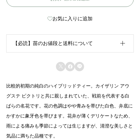
ニ
お気に入りに追加
ア
-
C
【必読】苗のお値段と送料について
a
l
生育状況が各苗、また季節ごとに異なるため、苗のお



e
値段は
「概算価格」
での表示となっております。
d
比較的初期の純白のハイブリッドティー。カイザリン アウ
また、送料につきましては、苗の種類、生育形態、生
o
グステ ビクトリと共に親しまれていた、戦前を代表する白
育状況、本数などによって大きく変動するため、
カー
n
ばらの名花です。花の色調はやや青みを帯びた白色、弁底に
ト上では未記載
となっております。
i
かすかに象牙色を帯びます。花弁が薄くデリケートなため、
a
雨による痛みも季節によっては生じますが、清澄な美しさと
ご注文後にお送りする「ご注文確定メール」にて、送
個
気品に満ちた品種です。
料を含めて調整した金額をお知らせいたします。送料