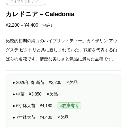
ハイブリッド ティー
カレドニア – Caledonia
価
¥
2,200
–
¥
4,400
（税込）
格
帯
:
比較的初期の純白のハイブリットティー。カイザリン アウ
¥
2
グステ ビクトリと共に親しまれていた、戦前を代表する白
,
2
ばらの名花です。清澄な美しさと気品に満ちた品種です。
0
0
–
¥
4
● 2026年 春 新苗
¥
2,200
×欠品
,
4
0
● 中苗
¥
3,850
×欠品
0
● 6寸鉢大苗
¥
4,180
○在庫有り
● 7寸鉢大苗
¥
4,400
×欠品