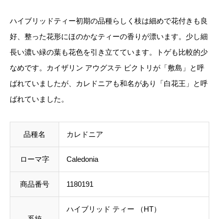
等に不都合ございましたら、メール到着後にキャンセ
ハイブリッドティー初期の品種らしく枝は細めで花付きも良
ルを承っております。
好、整った花形にほのかなティーの香りが漂います。少し細
長い濃い緑の葉も花色を引き立てています。トゲも比較的少
事前のお見積もりがご希望の場合は「お問い合わせフ
なめです。カイザリン アウグステ ビクトリが「敷島」と呼
ォーム」よりご連絡をお願いいたします。
ばれていましたが、カレドニアも和名があり「白花王」と呼
ばれていました。
品種名
カレドニア
ローマ字
Caledonia
商品番号
1180191
ハイブリッド ティー （HT）
系統