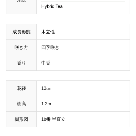
Hybrid Tea
成長形態
木立性
咲き方
四季咲き
香り
中香
花径
10㎝
樹高
1.2m
樹形図
1b番 半直立