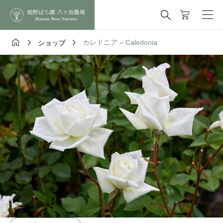




カレドニア – Caledonia
ショップ