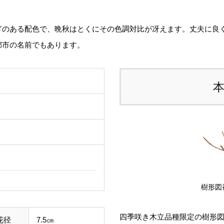
る
す
ぎのある配色で、晩秋はとくにその色調対比が冴えます。丈夫に良
都市の名前でもあります。
ご
て
し
ル
事
わ
す
樹形図
四季咲き木立品種限定の樹形
花径
7.5㎝