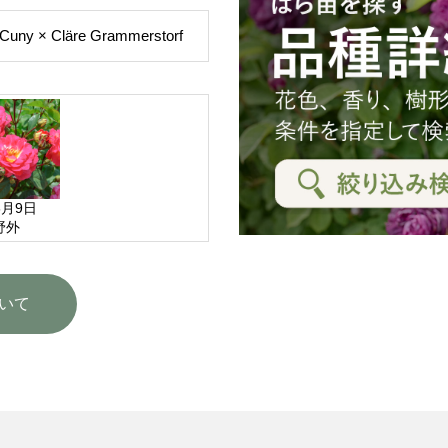
Cuny × Cläre Grammerstorf
6月9日
野外
いて