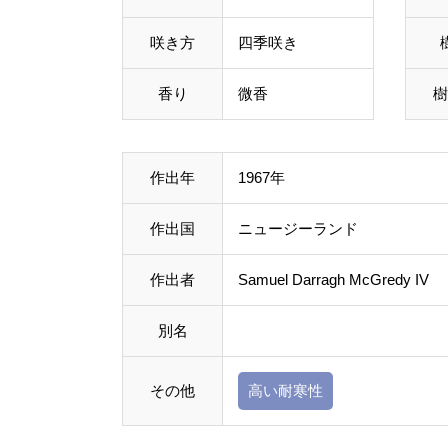
咲き方
四季咲き
香り
微香
樹
作出年
1967年
作出国
ニュージーランド
作出者
Samuel Darragh McGredy IV
別名
その他
高い耐寒性