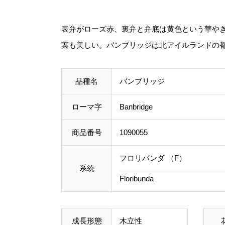
表弁がローズ赤、裏弁と弁底は黄色という華や
葉も美しい。バンブリッジは北アイルランドの
品種名
バンブリッジ
ローマ字
Banbridge
商品番号
1090055
フロリバンダ （F）
系統
Floribunda
成長形態
木立性