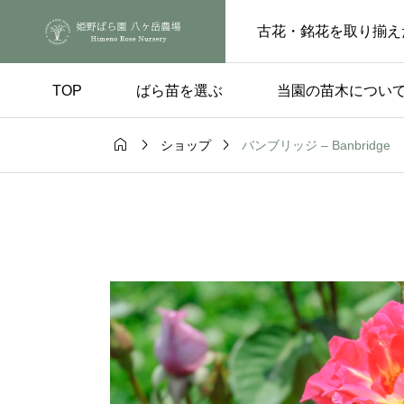
古花・銘花を取り揃え
TOP
ばら苗を選ぶ
当園の苗木につい



バンブリッジ – Banbridge
ショップ
手入れ
品種の選び方

ートピンチの
実付きのよい品種 – 
らの花後、もうひと
楽しみ