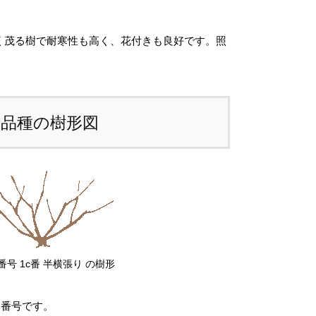
ため、
カート上では未記載
となっておりま
。
く茂る樹で耐寒性も高く、花付きも良好です。照
注文後にお送りする「ご注文確定メール」に
、送料を含めて調整した金額をお知らせいた
ます。送料等に不都合ございましたら、メー
本品種の樹形図
到着後にキャンセルを承っております。
前のお見積もりがご希望の場合は「お問い合
せフォーム」よりご連絡をお願いいたしま
。
番号 1c番 半横張り の樹形
図番号です。