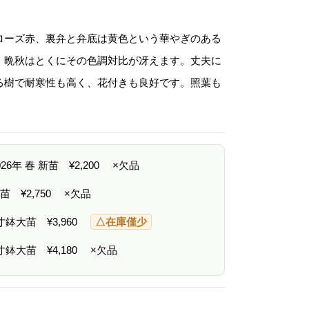
格
帯
:
¥
ローズ赤、裏弁と弁底は黄色という華やぎのある
2
,
、晩秋はとくにその色調対比が冴えます。丈夫に
2
0
る樹で耐寒性も高く、花付きも良好です。照葉も
0
–
。
¥
4
,
1
8
2026年 春 新苗
¥
2,200
×欠品
0
 中苗
¥
2,750
×欠品
6寸鉢大苗
¥
3,960
△在庫僅少
7寸鉢大苗
¥
4,180
×欠品