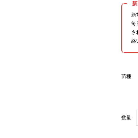
新
新
毎
さ
絡
苗種
数量