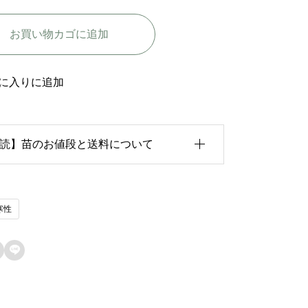
リ
お買い物カゴに追加
ッ
ジ
-
に入りに追加
B
a
読】苗のお値段と送料について
n
b
r
育状況が各苗、また季節ごとに異なるため、
寒性
i
のお値段は
「概算価格」
での表示となってお
d
ます。

g
た、送料につきましては、苗の種類、生育形
e
、生育状況、本数などによって大きく変動す
個