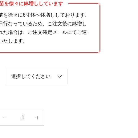
苗を徐々に鉢増ししています
苗を徐々に6寸鉢へ鉢増ししております。
日行なっているため、ご注文後に鉢増し
れた場合は、ご注文確定メールにてご連
いたします。
バ
ン
ブ