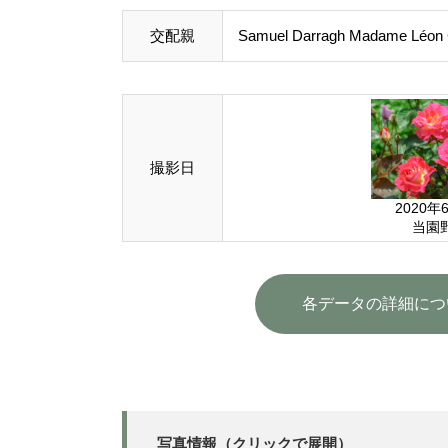
交配親
Samuel Darragh Madame Léon 
撮影日
2020年
当園
各データの詳細につ
写真情報（クリックで展開）