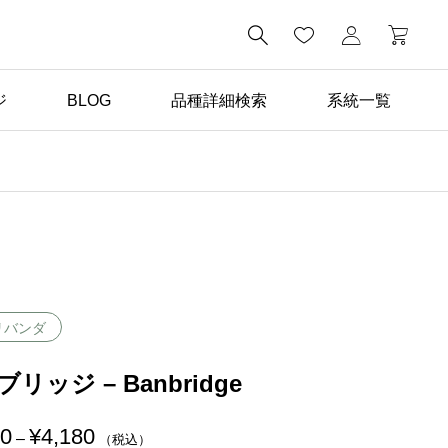

ジ
BLOG
品種詳細検索
系統一覧
ばら苗の手入れ

返り咲き性つるばらと四
季咲きばらの管理の違い
リバンダ
リッジ – Banbridge
00
¥
4,180
価
–
（税込）