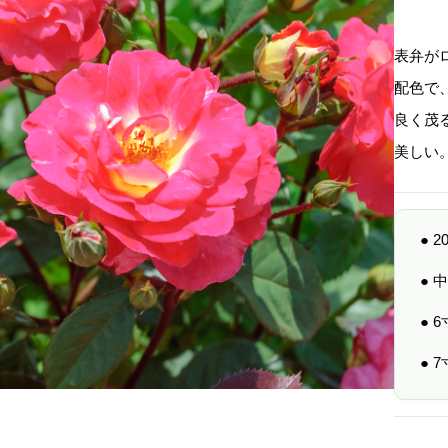
表弁が
配色で
良く茂
美しい
● 
●
● 
● 