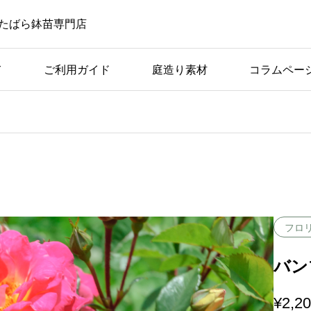
たばら鉢苗専門店
て
ご利用ガイド
庭造り素材
コラムペー
ばら苗の手入れ
ば
アーチ仕立てに適してい
つの
る品種の条件と具体例
フロ
バンブ
¥
2,2