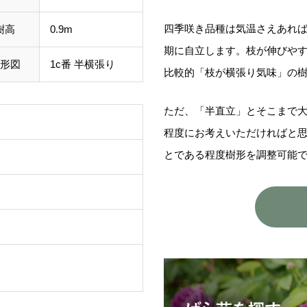
四季咲き品種は気温さえあれ
樹高
0.9m
期に自立します。枝が伸びや
形図
1c番 半横張り
比較的「枝が横張り気味」の
ただ、「半直立」とそこまで
程度にお考えいただければと
とである程度樹形を調整可能