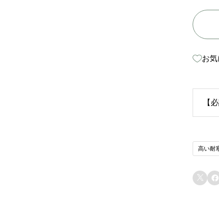
お気
【必
生
高い耐
苗
り


ま
態