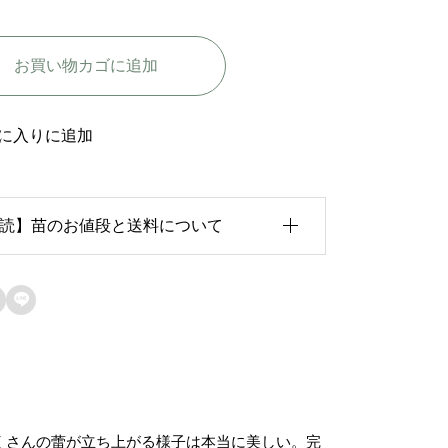
シ
デ
お買い物カゴに追加
ュ
ッ
ク
に入りに追加
ジ
ョ
読】苗のお値段と送料について
セ
フ
-
育状況が各苗、また季節ごとに異なるため、

A
のお値段は
「概算価格」
での表示となってお
r
ます。
c
た、送料につきましては、苗の種類、生育形
h
くさんの蕾が立ち上がる様子は本当に美しい。完
、生育状況、本数などによって大きく変動す