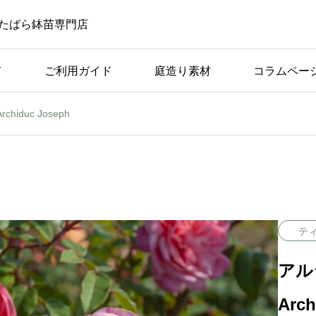
たばら鉢苗専門店
て
ご利用ガイド
庭造り素材
コラムペー
iduc Joseph
ばら苗の手入れ
てい
返り咲き性つるばらと四
例
季咲きばらの管理の違い
テ
アル
Arch