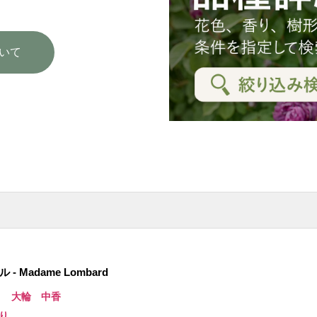
いて
- Madame Lombard
き 大輪 中香
り