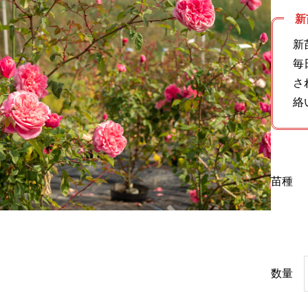
新
新
毎
さ
絡
苗種
数量