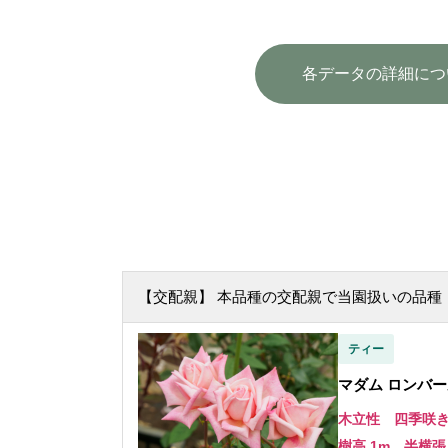
各データの詳細につ
【交配親】 本品種の交配親で当園扱いの品種
ティー
マダム ロンバール 
木立性 四季咲
樹高 1m 半横張