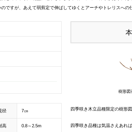
いのですが、あえて弱剪定で伸ばしてゆくとアーチやトレリスへの
る
す
ご
て
し
ル
事
わ
樹形図
す
四季咲き木立品種限定の樹形
花径
7㎝
四季咲き品種は気温さえあれ
樹高
0.8～2.5m