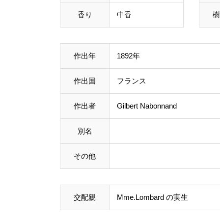
香り
中香
樹
作出年
1892年
作出国
フランス
作出者
Gilbert Nabonnand
別名
その他
交配親
Mme.Lombard
の実生