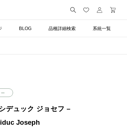

ジ
BLOG
品種詳細検索
系統一覧
ばら苗の手入れ

黒星病の防除
ィー
シデュック ジョセフ –
iduc Joseph