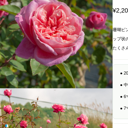
¥
2,2
珊瑚ピ
ップ状
たくさ
● 
●
● 
● 