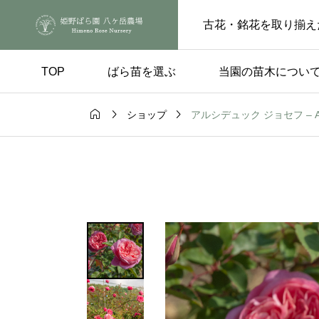
古花・銘花を取り揃え
TOP
ばら苗を選ぶ
当園の苗木につい



アルシデュック ジョセフ – Arch
ショップ
び方
ばら苗の手入れ

品種 – ば
アーチ仕立てに適し
もうひとつの
る品種の条件と具体