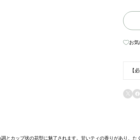
お気
【必
生


苗
り
ま
色調とカップ状の花型に魅了されます。甘いティの香りがあり、た
態