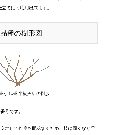
i
仕立てにも応用出来ます。
ため、
カート上では未記載
となっておりま
d
。
u
c
本品種の樹形図
注文後にお送りする「ご注文確定メール」に
J
、送料を含めて調整した金額をお知らせいた
o
ます。送料等に不都合ございましたら、メー
s
到着後にキャンセルを承っております。
e
p
前のお見積もりがご希望の場合は「お問い合
h
せフォーム」よりご連絡をお願いいたしま
番号 1c番 半横張り の樹形
個
。
図番号です。
ば安定して何度も開花するため、枝は固くなり早