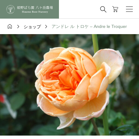




アンドレ ル トロケ – Andre le Troquer
ショップ