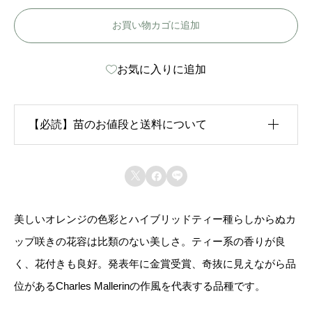
ン
お買い物カゴに追加
ド
レ
お気に入りに追加
ル
ト
ロ
【必読】苗のお値段と送料について
ケ
-
生育状況が各苗、また季節ごとに異なるため、苗のお



A
値段は
「概算価格」
での表示となっております。
n
美しいオレンジの色彩とハイブリッドティー種らしからぬカ
また、送料につきましては、苗の種類、生育形態、生
d
ップ咲きの花容は比類のない美しさ。ティー系の香りが良
育状況、本数などによって大きく変動するため、
カー
r
く、花付きも良好。発表年に金賞受賞、奇抜に見えながら品
ト上では未記載
となっております。
e
位があるCharles Mallerinの作風を代表する品種です。
l
ご注文後にお送りする「ご注文確定メール」にて、送