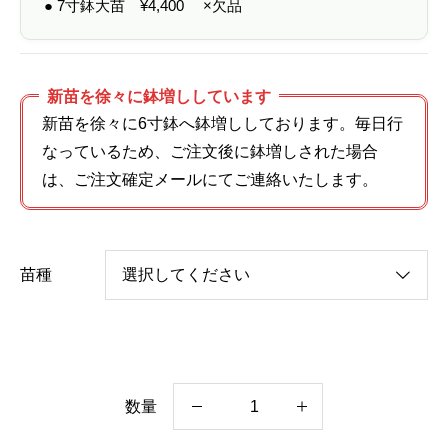
● 7寸鉢大苗
¥
4,400
×欠品
新苗を徐々に鉢増ししています
新苗を徐々に6寸鉢へ鉢増ししております。毎日行
なっているため、ご注文後に鉢増しされた場合
は、ご注文確定メールにてご連絡いたします。
苗種
数量
ア