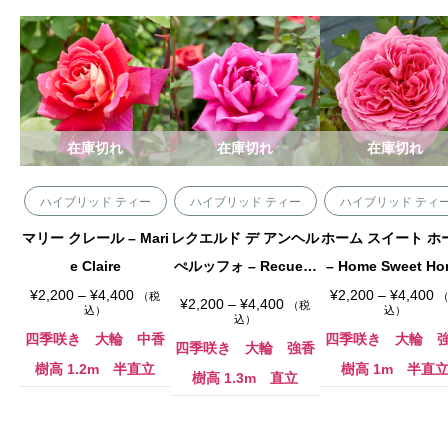
在庫切れ
在庫切れ
在庫切れ
ハイブリッド ティー
ハイブリッド ティー
ハイブリッド ティ
マリー クレール – Mari
レクエルド デ アンヘル
ホーム スイート ホ
e Claire
ぺルッフォ – Recuerd
– Home Sweet H
価
o de Angel Peluffo
価
¥
2,200
–
¥
4,400
¥
2,200
–
¥
4,400
（税
価
¥
2,200
–
¥
4,400
（税
格
格
込）
込）
格
込）
帯
帯
帯
:
:
四季咲き 大輪 中香
四季咲き 大輪 
:
四季咲き 大輪 強香
¥
¥
¥
2
2
樹高 1.2m 半直立
樹高 1m 半直
2
,
樹高 1.3m 直立
,
,
2
2
2
0
0
0
0
0
0
–
–
–