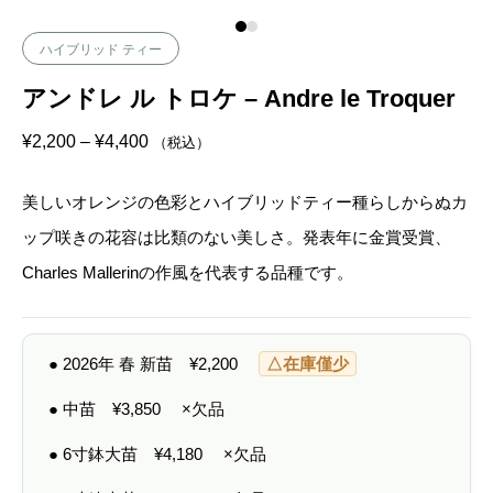
ハイブリッド ティー
アンドレ ル トロケ – Andre le Troquer
価
¥
2,200
–
¥
4,400
（税込）
格
帯
:
美しいオレンジの色彩とハイブリッドティー種らしからぬカ
¥
2
ップ咲きの花容は比類のない美しさ。発表年に金賞受賞、
,
2
Charles Mallerinの作風を代表する品種です。
0
0
–
¥
4
● 2026年 春 新苗
¥
2,200
△在庫僅少
,
4
0
● 中苗
¥
3,850
×欠品
0
● 6寸鉢大苗
¥
4,180
×欠品