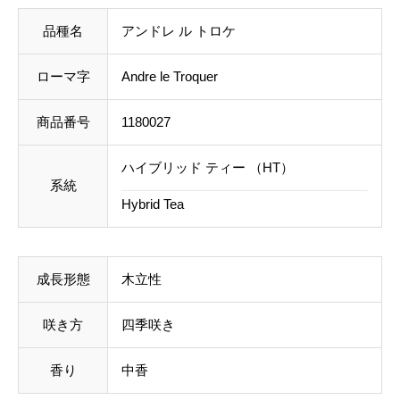
e
料を含めて調整した金額をお知らせいたします。送料
品種名
アンドレ ル トロケ
T
等に不都合ございましたら、メール到着後にキャンセ
r
ローマ字
Andre le Troquer
ルを承っております。
o
q
商品番号
1180027
事前のお見積もりがご希望の場合は「お問い合わせフ
u
ォーム」よりご連絡をお願いいたします。
ハイブリッド ティー （HT）
e
系統
r
Hybrid Tea
個
成長形態
木立性
咲き方
四季咲き
香り
中香