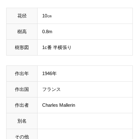
花径
10㎝
樹高
0.8m
樹形図
1c番 半横張り
作出年
1946年
作出国
フランス
作出者
Charles Mallerin
別名
その他